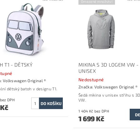
Omezené množství
H T1 - DĚTSKÝ
MIKINA S 3D LOGEM VW -
UNISEX
tupné
Nedostupné
a:
Volkswagen Original ®
Značka:
Volkswagen Original ®
ální dětský batoh v designu T1.
Šedá mikina v unisex střihu s 3
652 Kč bez DPH
VW.
 Kč
1 404 Kč bez DPH
DE
1 699 Kč