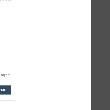
D logem
TAIL