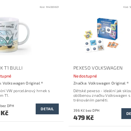
Kód:
1H4069601
Kód:
5
K T1 BULLI
PEXESO VOLKSWAGEN
tupné
Nedostupné
a:
Volkswagen Original ®
Značka:
Volkswagen Original ®
ální VW porcelánový hrnek s
Dětské pexeso - ideální jak sklo
m T1.
oblíbenou značku Volkswagen s
trénováním paměti.
288 Kč bez DPH
DETAIL
396 Kč bez DPH
 Kč
DE
479 Kč