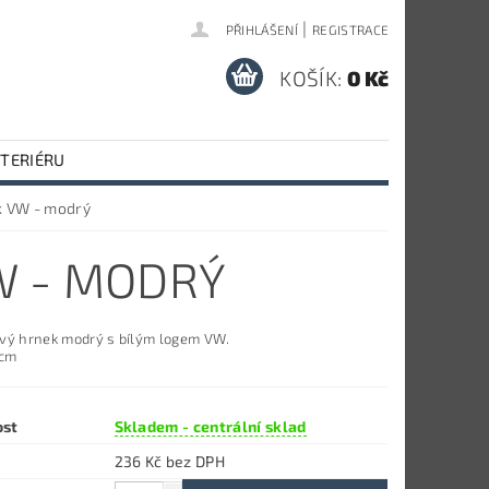
|
PŘIHLÁŠENÍ
REGISTRACE
KOŠÍK:
0 Kč
NTERIÉRU
k VW - modrý
W - MODRÝ
vý hrnek modrý s bílým logem VW.
 cm
ost
Skladem - centrální sklad
236 Kč bez DPH