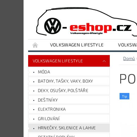
VOLKSWAGEN LIFESTYLE
VOLKSWA
VYBAVENÍ DÍLNY A GARÁŽE
AUDI LIFESTY
Domů
VOLKSWAGEN LIFESTYLE
MÓDA
PO
BATOHY, TAŠKY, VAKY, BOXY
DEKY, OSUŠKY, POLŠTÁŘE
Tip
DEŠTNÍKY
ELEKTRONIKA
GRILOVÁNÍ
HRNEČKY, SKLENICE A LAHVE