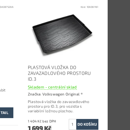
DA087528A
Kód:
10A061161
PLASTOVÁ VLOŽKA DO
ZAVAZADLOVÉHO PROSTORU
ID.3
Skladem - centrální sklad
ubit
Značka:
Volkswagen Original ®
Plastová vložka do zavazadlového
prostoru p
ro ID.3, pro vozidla s
variabilní ložnou plochou.
TAIL
1 404 Kč bez DPH
1 699 Kč