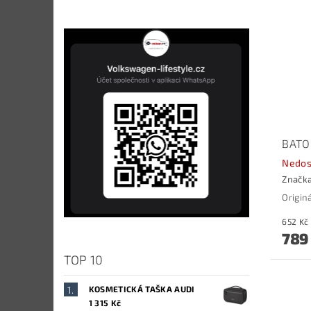
BATO
Nedos
Značk
Origin
789
TOP 10
KOSMETICKÁ TAŠKA AUDI
1 315 Kč