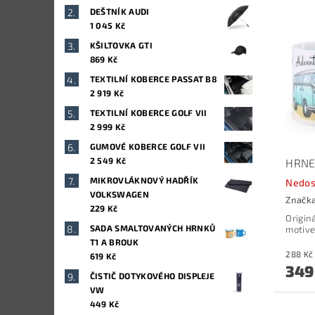
DEŠTNÍK AUDI
1 045 Kč
KŠILTOVKA GTI
869 Kč
TEXTILNÍ KOBERCE PASSAT B8
2 919 Kč
TEXTILNÍ KOBERCE GOLF VII
2 999 Kč
GUMOVÉ KOBERCE GOLF VII
2 549 Kč
HRNE
MIKROVLÁKNOVÝ HADŘÍK
Nedos
VOLKSWAGEN
Značk
229 Kč
Origin
SADA SMALTOVANÝCH HRNKŮ
motive
T1 A BROUK
619 Kč
349
ČISTIČ DOTYKOVÉHO DISPLEJE
VW
449 Kč