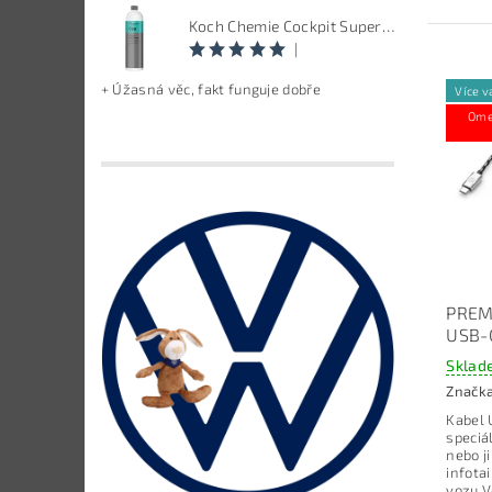
Koch Chemie Cockpit Super Pflege - ošetření vnitřních plastů, objem: 1 L
|
+ Úžasná věc, fakt funguje dobře
Více v
Ome
PREM
USB-
Sklad
Značk
Kabel 
speciá
nebo j
infot
vozu 