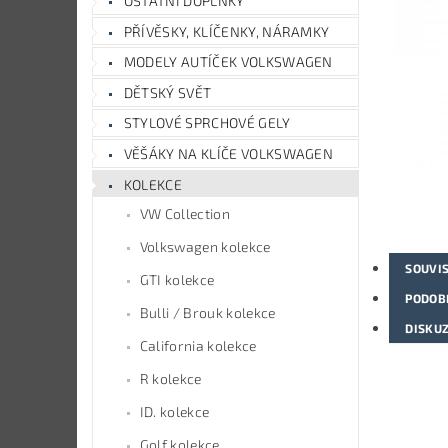
OSTATNÍ DOPLŇKY
PŘÍVĚSKY, KLÍČENKY, NÁRAMKY
MODELY AUTÍČEK VOLKSWAGEN
DĚTSKÝ SVĚT
STYLOVÉ SPRCHOVÉ GELY
VĚŠÁKY NA KLÍČE VOLKSWAGEN
KOLEKCE
VW Collection
Volkswagen kolekce
SOUVIS
GTI kolekce
PODOB
Bulli / Brouk kolekce
DISKU
California kolekce
R kolekce
ID. kolekce
Golf kolekce