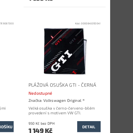
:
7E9087300
Kód:
000084501D041
PLÁŽOVÁ OSUŠKA GTI - ČERNÁ
Nedostupné
Značka:
Volkswagen Original ®
nými
Velká osuška v černo-červeno-bílém
provedení s motivem VW GTI.
950 Kč bez DPH
DETAIL
1 149 Kč