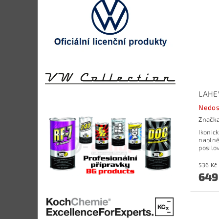
LAHE
Nedos
Značk
Ikonick
naplněn
posilo
649