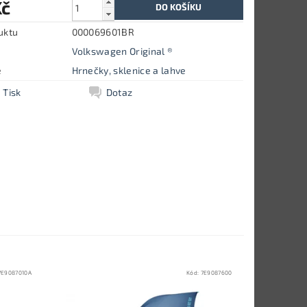
Kč
uktu
000069601BR
Volkswagen Original ®
e
Hrnečky, sklenice a lahve
Tisk
Dotaz
7E9087010A
Kód:
7E9087600