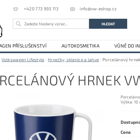
info@vw-eshop.cz
+420 773 993 113
GEN PŘÍSLUŠENSTVÍ
AUTOKOSMETIKA
VŮNĚ DO I
LE
AUDI PŘÍSLUŠENSTVÍ
Volkswagen Lifestyle
Hrnečky, sklenice a lahve
Porcelánový hrne
RCELÁNOVÝ HRNEK V
Porceláno
Výška: 10
Dostupn
Cena