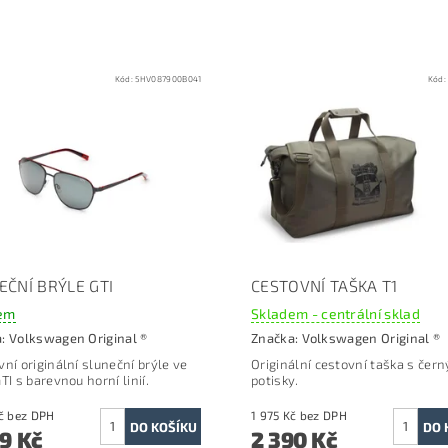
Kód:
5HV087900B041
Kód
EČNÍ BRÝLE GTI
CESTOVNÍ TAŠKA T1
em
Skladem - centrální sklad
a:
Volkswagen Original ®
Značka:
Volkswagen Original ®
vní originální sluneční brýle ve
Originální cestovní taška s čer
TI s barevnou horní linií.
potisky.
1 776 Kč bez DPH
1 975 Kč bez DPH
49 Kč
2 390 Kč