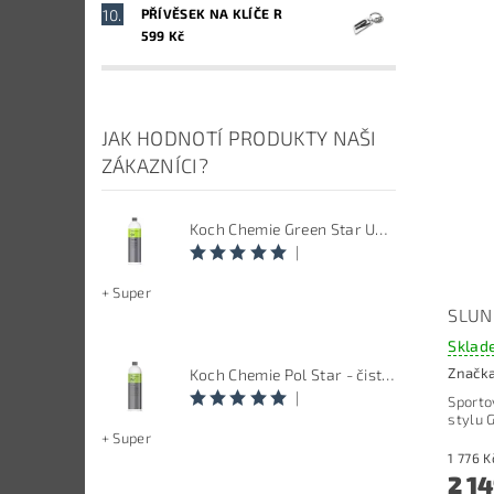
PŘÍVĚSEK NA KLÍČE R
599 Kč
JAK HODNOTÍ PRODUKTY NAŠI
ZÁKAZNÍCI?
Koch Chemie Green Star Univerzal - Univerzální čistič
|
+ Super
SLUN
Sklad
Značk
Koch Chemie Pol Star - čistič kůže, textilu a alcantary, objem 1 L
|
Sporto
stylu G
+ Super
2 1