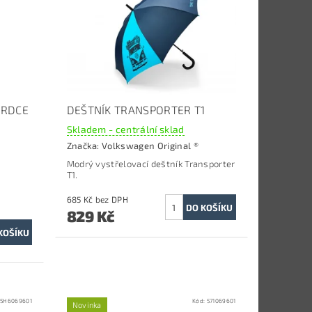
SRDCE
DEŠTNÍK TRANSPORTER T1
Skladem - centrální sklad
Značka:
Volkswagen Original ®
Modrý vystřelovací deštník Transporter
T1.
685 Kč bez DPH
829 Kč
:
5H6069601
Kód:
571069601
Novinka