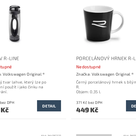
V R-LINE
PORCELÁNOVÝ HRNEK R-L
tupné
Nedostupné
a:
Volkswagen Original ®
Značka:
Volkswagen Original ®
ý tvar lahve, který lze po
Černý porcelánový hrnek s bílý
í použít i jako činku na
R.
vání.
Objem: 0,35 l.
536 Kč bez DPH
371 Kč bez DPH
DETAIL
DE
 Kč
449 Kč
Kód:
1H4087325
Kód:
5H10