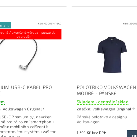
Kód:
000051446AD
Kód:
3300
ariant
zená / ukončená výroba - pouze do
vyprodání
IUM USB-C KABEL PRO
POLOTRIKO VOLKSWAGEN
C
MODRÉ - PÁNSKÉ
em
Skladem - centrální sklad
a:
Volkswagen Original ®
Značka:
Volkswagen Original ®
USB-C Premium byl navržen
Pánské polotriko v designu
lně pro připojení smartphonu
Volkswagen.
iného mobilního zařízení k
ainmentovému systému vašeho
1 504 Kč bez DPH
DE
Volkswagen.