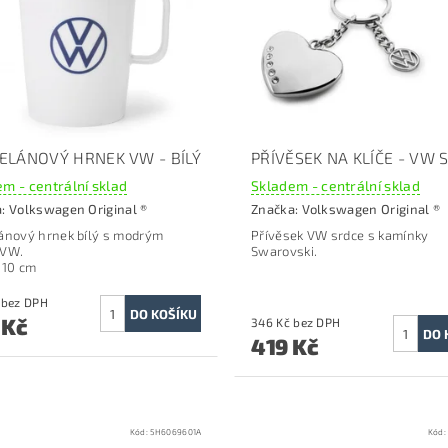
ELÁNOVÝ HRNEK VW - BÍLÝ
PŘÍVĚSEK NA KLÍČE - VW 
m - centrální sklad
Skladem - centrální sklad
a:
Volkswagen Original ®
Značka:
Volkswagen Original ®
ánový hrnek bílý s modrým
Přívěsek VW srdce s kamínky
 VW.
Swarovski.
 10 cm
236 Kč bez DPH
 Kč
346 Kč bez DPH
419 Kč
Kód:
5H6069601A
Kód