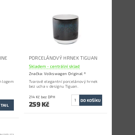
INE
PORCELÁNOVÝ HRNEK TIGUAN
Skladem - centrální sklad
Značka:
Volkswagen Original ®
m logem
Tvarově elegantní porcelánový hrnek
bez ucha v designu Tiguan.
214 Kč bez DPH
259 Kč
TAIL
84130D 573