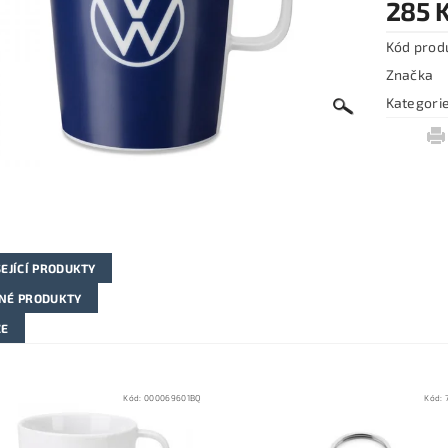
285 
Kód prod
Značka
Kategori
EJÍCÍ PRODUKTY
NÉ PRODUKTY
ZE
Kód:
000069601BQ
Kód: