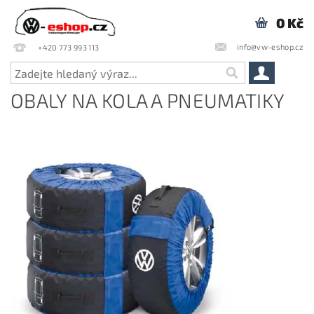
0 Kč
info@vw-eshop.cz
+420 773 993 113
OBALY NA KOLA A PNEUMATIKY