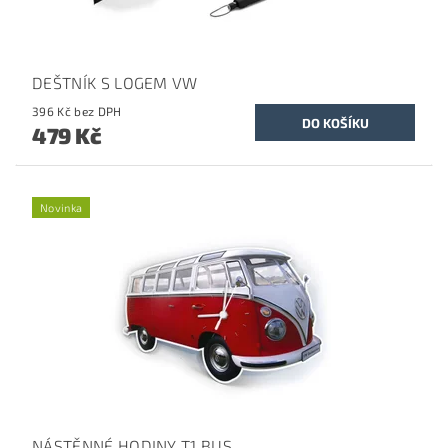
DEŠTNÍK S LOGEM VW
396 Kč bez DPH
479 Kč
Novinka
NÁSTĚNNÉ HODINY T1 BUS