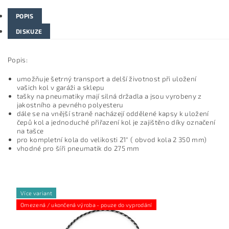
POPIS
DISKUZE
Popis:
umožňuje šetrný transport a delší životnost při uložení
vašich kol v garáži a sklepu
tašky na pneumatiky mají silná držadla a jsou vyrobeny z
jakostního a pevného polyesteru
dále se na vnější straně nacházejí oddělené kapsy k uložení
čepů kol a jednoduché přiřazení kol je zajištěno díky označení
na tašce
pro kompletní kola do velikosti 21" ( obvod kola 2 350 mm)
vhodné pro šíři pneumatik do 275 mm
Více variant
Omezená / ukončená výroba - pouze do vyprodání