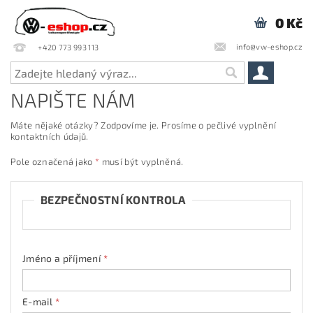
0 Kč
info@vw-eshop.cz
+420 773 993 113
NAPIŠTE NÁM
Máte nějaké otázky? Zodpovíme je. Prosíme o pečlivé vyplnění
kontaktních údajů.
Pole označená jako
*
musí být vyplněná.
BEZPEČNOSTNÍ KONTROLA
Jméno a příjmení
E-mail