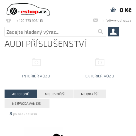
0 Kč
info@vw-eshop.cz
+420 773 993 113
AUDI PŘÍSLUŠENSTVÍ
INTERIÉR VOZU
EXTERIÉR VOZU
ABECEDNĚ
NEJLEVNĚJŠÍ
NEJDRAŽŠÍ
NEJPRODÁVANĚJŠÍ
8
položek celkem