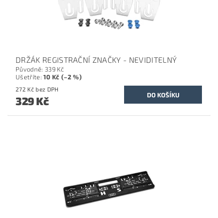
DRŽÁK REGISTRAČNÍ ZNAČKY - NEVIDITELNÝ
Původně:
339 Kč
Ušetříte
:
10 Kč (–2 %)
272 Kč bez DPH
329 Kč