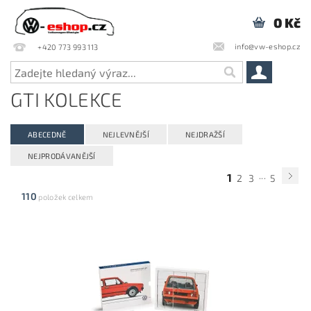
0 Kč
info@vw-eshop.cz
+420 773 993 113
GTI KOLEKCE
ABECEDNĚ
NEJLEVNĚJŠÍ
NEJDRAŽŠÍ
NEJPRODÁVANĚJŠÍ
...
1
2
3
5
110
položek celkem