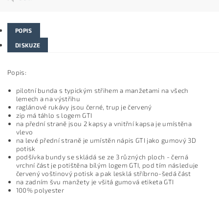
POPIS
DISKUZE
Popis:
pilotní bunda s typickým střihem a manžetami na všech
lemech a na výstřihu
raglánové rukávy jsou černé, trup je červený
zip má táhlo s logem GTI
na přední straně jsou 2 kapsy a vnitřní kapsa je umístěna
vlevo
na levé přední straně je umístěn nápis GTI jako gumový 3D
potisk
podšívka bundy se skládá se ze 3 různých ploch - černá
vrchní část je potištěna bílým logem GTI, pod tím následuje
červený voštinový potisk a
pak lesklá stříbrno-šedá část
na zadním švu manžety je všitá gumová etiketa GTI
100% polyester