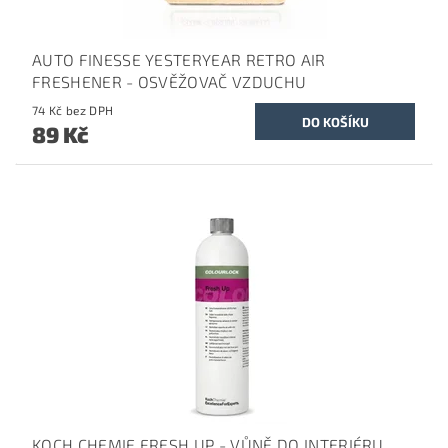
AUTO FINESSE YESTERYEAR RETRO AIR
FRESHENER - OSVĚŽOVAČ VZDUCHU
74 Kč bez DPH
89 Kč
KOCH CHEMIE FRESH UP - VŮNĚ DO INTERIÉRU,