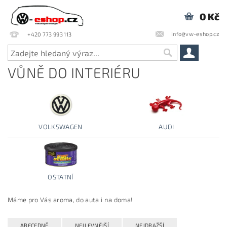
0 Kč
info@vw-eshop.cz
+420 773 993 113
VŮNĚ DO INTERIÉRU
VOLKSWAGEN
AUDI
OSTATNÍ
Máme pro Vás aroma, do auta i na doma!
ABECEDNĚ
NEJLEVNĚJŠÍ
NEJDRAŽŠÍ