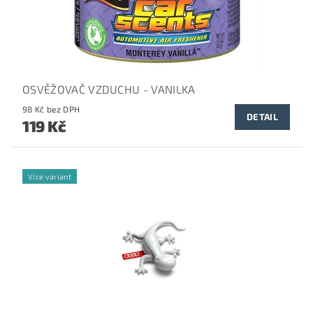
OSVĚŽOVAČ VZDUCHU - VANILKA
98 Kč bez DPH
DETAIL
119 Kč
Více variant