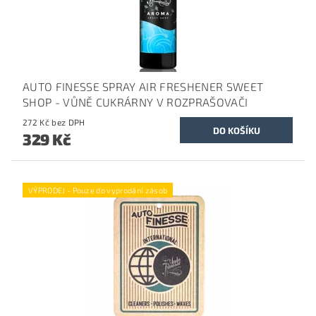
AUTO FINESSE SPRAY AIR FRESHENER SWEET
SHOP - VŮNĚ CUKRÁRNY V ROZPRAŠOVAČI
272 Kč bez DPH
329 Kč
VÝPRODEJ - Pouze do vyprodání zásob