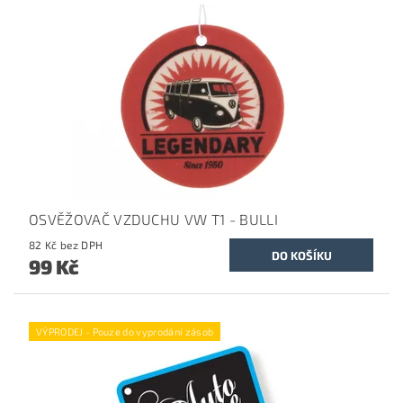
OSVĚŽOVAČ VZDUCHU VW T1 - BULLI
82 Kč bez DPH
99 Kč
VÝPRODEJ - Pouze do vyprodání zásob