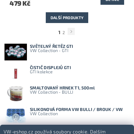
479 Kč
DALŠÍ PRODUKTY
1
2
SVĚTELNÝ ŘETĚZ GTI
VW Collection - GTI
ČISTIČ DISPLEJŮ GTI
GTI kolekce
SMALTOVANÝ HRNEK T1, 500ml
VW Collection - BULLI
SILIKONOVÁ FORMA VW BULLI / BROUK / VW
VW Collection
VW-eshop.cz používá soubory cookie. Dalším