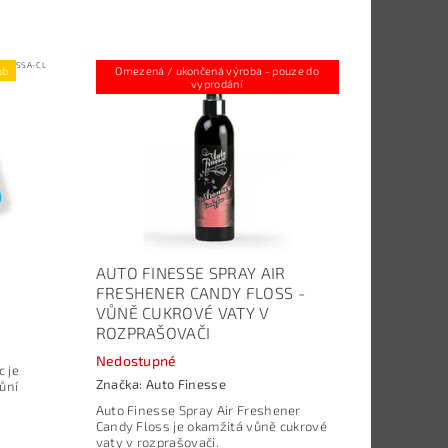
Kód:
SSA-CL
Kód:
ARF-CANDYFLOSS
ob
Omezená / ukončená výroba - pouze do
vyprodání
AUTO FINESSE SPRAY AIR
FRESHENER CANDY FLOSS -
VŮNĚ CUKROVÉ VATY V
ROZPRAŠOVAČI
Nedostupné
 je
Značka:
Auto Finesse
ůní
Auto Finesse Spray Air Freshener
Candy Floss je okamžitá vůně cukrové
vaty v rozprašovači.