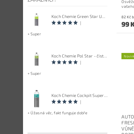
Osvěžo
vašeho
Koch Chemie Green Star Univerzal - Univerzální čistič
8
99 
|
+ Super
Koch Chemie Pol Star - čistič kůže, textilu a alcantary, objem 1 L
Novin
|
+ Super
Koch Chemie Cockpit Super Pflege - ošetření vnitřních plastů, objem: 1 L
|
+ Úžasná věc, fakt funguje dobře
AUTO
FRES
VŮNĚ