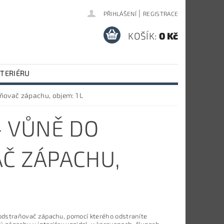
|
PŘIHLÁŠENÍ
REGISTRACE
KOŠÍK:
0 Kč
NTERIÉRU
aňovač zápachu, objem: 1 L
- VŮNĚ DO
Č ZÁPACHU,
 odstraňovač zápachu, pomocí kterého odstraníte