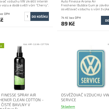
vač vzduchu VW zkrášlí interiér
Auto Finesse Aroma Air
 vozu a dodá svěží vůni "Cherry".
Freshener
Bubble Gum je závěs
osvěžovač vzduchu s vůní žvýk
2 Kč bez DPH
74 Kč bez DPH
Kč
DE
89 Kč
Kód:
ARF-CLEAN-COTTON
K
ka
 FINESSE SPRAY AIR
OSVĚŽOVAČ VZDUCHU VW
HENER CLEAN COTTON -
SERVICE
 ČISTÉ BAVLNY V
Skladem