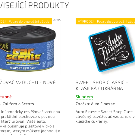
ISEJÍCÍ PRODUKTY
Kód:
CS-NA
DEJ - Pouze do vyprodání zásob
VÝPRODEJ - Pouze do vyprodání zás
ŽOVAČ VZDUCHU - NOVÉ
SWEET SHOP CLASSIC -
O
KLASICKÁ CUKRÁRNA
tupné
Skladem
a:
California Scents
Značka:
Auto Finesse
ální americký osvěžovač vzduchu
Auto Finesse Sweet Shop Classic
 praktické plechovce s pevnou
závěsný osvěžovač vzduchu s v
, který provoní Vaše auto.
klasické cukrárny.
vka obsahuje plastové víčko s
torem, kterým můžete jednoduše