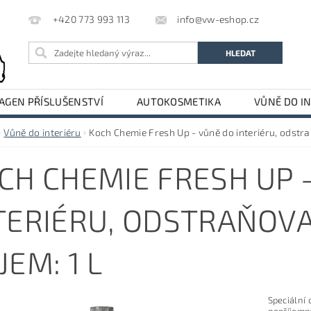
info@vw-eshop.cz
+420 773 993 113
GEN PŘÍSLUŠENSTVÍ
AUTOKOSMETIKA
VŮNĚ DO I
LE
AUDI PŘÍSLUŠENSTVÍ
Vůně do interiéru
Koch Chemie Fresh Up - vůně do interiéru, odstr
CH CHEMIE FRESH UP 
TERIÉRU, ODSTRAŇOVA
JEM: 1 L
Speciální