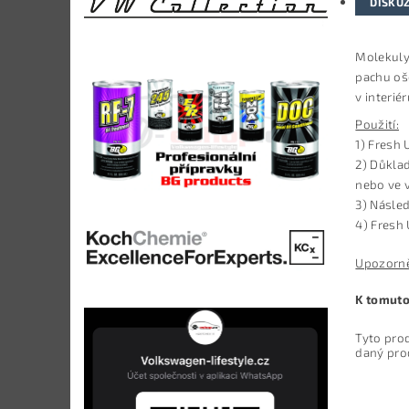
DISKU
Molekuly 
pachu oše
v interié
Použití:
1) Fresh 
2) Důkla
nebo ve 
3)
Následn
4) Fresh
Upozorně
K tomuto
Tyto pro
daný pro