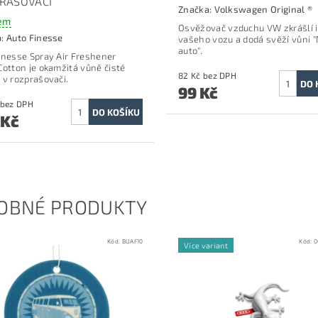
RAŠOVAČI
Značka:
Volkswagen Original ®
em
Osvěžovač vzduchu VW zkrášlí i
a:
Auto Finesse
vašeho vozu a dodá svěží vůni 
auto".
inesse Spray Air Freshener
Cotton je okamžitá vůně čisté
82 Kč bez DPH
 v rozprašovači.
99 Kč
272 Kč bez DPH
 Kč
OBNÉ PRODUKTY
Kód:
BUAF10
Kód:
0
Více variant