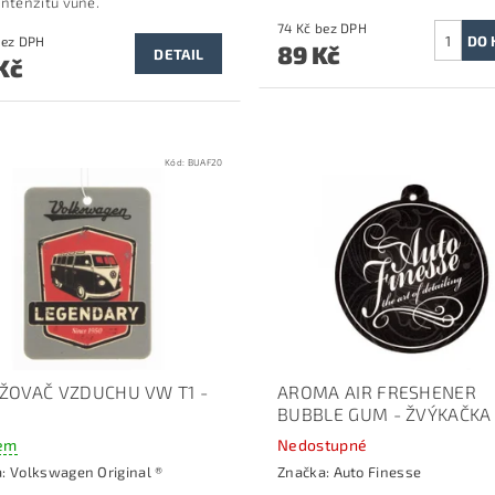
intenzitu vůně.
74 Kč bez DPH
8 Kč bez DPH
89 Kč
DETAIL
Kč
Kód:
BUAF20
ŽOVAČ VZDUCHU VW T1 -
AROMA AIR FRESHENER
I
BUBBLE GUM - ŽVÝKAČKA
em
Nedostupné
a:
Volkswagen Original ®
Značka:
Auto Finesse