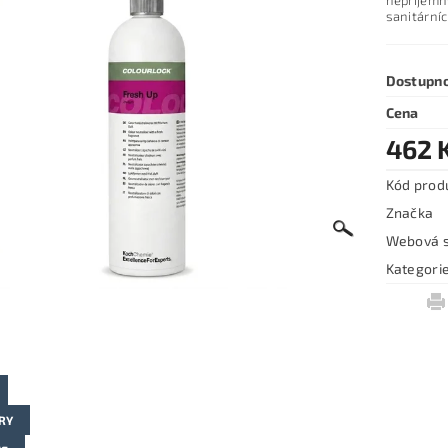
nepříjemný
sanitární
Dostupn
Cena
462 
Kód prod
Značka
Webová s
Kategori
RY