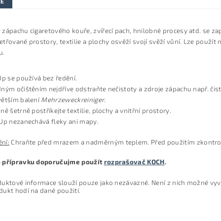
ZE
zápachu cigaretového kouře, zvířecí pach, hnilobné procesy atd. se za
třované prostory, textilie a plochy osvěží svojí svěží vůní.
Lze použít n
ru.
Up se používá bez ředění.
dným očištěním nejdříve odstraňte nečistoty a zdroje zápachu např. či
větším balení
Mehrzeweckreiniger
.
ě šetrně postříkejte textilie, plochy a vnitřní prostory.
 Up nezanechává fleky ani mapy.
ní:
Chraňte před mrazem a nadměrným teplem. Před použitím zkontrol
 přípravku doporučujme použít
rozprašovač KOCH
.
duktové informace slouží pouze jako nezávazné. Není z nich možné vyvo
dukt hodí na dané použití.