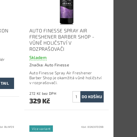
KON
AUTO FINESSE SPRAY AIR
FRESHENER BARBER SHOP -
VŮNĚ HOLIČSTVÍ V
ROZPRAŠOVAČI
Skladem
iér
Značka:
Auto Finesse
Auto Finesse Spray Air Freshener
Barber Shop je okamžitá vůně holičství
v rozprašovači.
TAIL
272 Kč bez DPH
329 Kč
ód:
BUAF09
Kód:
80A087009B
Více variant