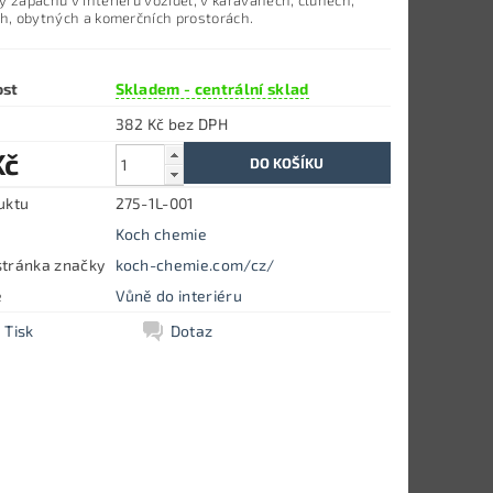
 zápachu v interiéru vozidel, v karavanech, člunech,
ch, obytných a komerčních prostorách.
ost
Skladem - centrální sklad
382 Kč bez DPH
Kč
uktu
275-1L-001
Koch chemie
tránka značky
koch-chemie.com/cz/
e
Vůně do interiéru
Tisk
Dotaz