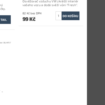
Osvěžovač vzduchu VW zkrášlí interiér
ný
vašeho vozu a dodá svěží vůni "Fresh".
ačky.
82 Kč bez DPH
99 Kč
TAIL
ód:
BUAF07
 -