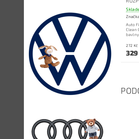
ROZP
Sklad
Značk
Auto F
Clean 
bavlny
329
POD