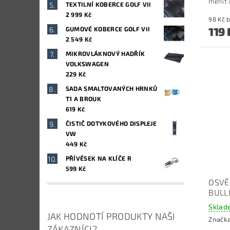
měnit 
TEXTILNÍ KOBERCE GOLF VII
2 999 Kč
9
119 
GUMOVÉ KOBERCE GOLF VII
2 549 Kč
MIKROVLÁKNOVÝ HADŘÍK
VOLKSWAGEN
229 Kč
SADA SMALTOVANÝCH HRNKŮ
T1 A BROUK
619 Kč
ČISTIČ DOTYKOVÉHO DISPLEJE
VW
449 Kč
PŘÍVĚSEK NA KLÍČE R
599 Kč
OSVĚ
BULL
Sklad
JAK HODNOTÍ PRODUKTY NAŠI
Značk
ZÁKAZNÍCI?