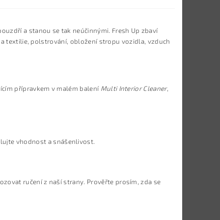
pouzdří a stanou se tak neúčinnými. Fresh Up zbaví
a textilie, polstrování, obložení stropu vozidla, vzduch
stícím přípravkem v malém balení
Multi Interior Cleaner
,
ujte vhodnost a snášenlivost.
zovat ručení z naší strany. Prověřte prosím, zda se