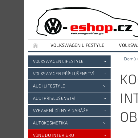
VOLKSWAGEN LIFESTYLE
VOLKSWA
VYBAVENÍ DÍLNY A GARÁŽE
AUDI LIFESTY
Domů
VOLKSWAGEN LIFESTYLE
KO
VOLKSWAGEN PŘÍSLUŠENSTVÍ
AUDI LIFESTYLE
IN
AUDI PŘÍSLUŠENSTVÍ
VYBAVENÍ DÍLNY A GARÁŽE
OB
AUTOKOSMETIKA
VŮNĚ DO INTERIÉRU