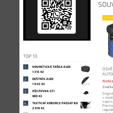
SOUV
VÝPRO
TOP 10
KOSMETICKÁ TAŠKA AUDI
OSVĚ
1 315 Kč
AUT
DEŠTNÍK AUDI
Nedos
1 045 Kč
Značk
KŠILTOVKA GTI
Origin
869 Kč
v malé
náplní
TEXTILNÍ KOBERCE PASSAT B8
Plecho
2 919 Kč
regulá