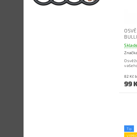
OSVĚ
BULL
Sklad
Značk
Osvěžo
vašeho
8
99 
Tip
VÝPRO