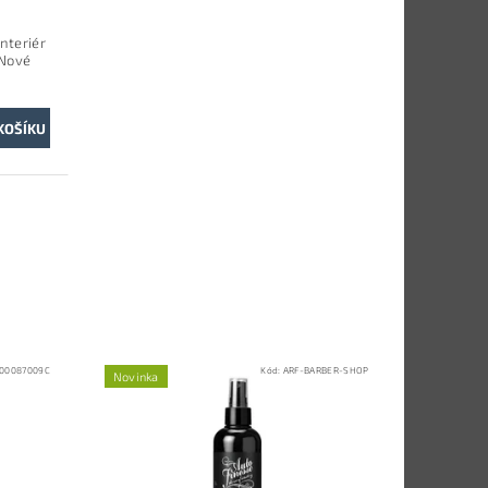
nteriér
"Nové
00087009C
Kód:
ARF-BARBER-SHOP
Novinka