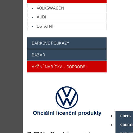
VOLKSWAGEN
AUDI
OSTATNÍ
DÁRKOVÉ POUKAZY
BAZAR
AKČNÍ NABÍDKA - DOPRODEJ
POPIS
SOUBO