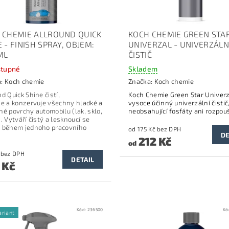
 CHEMIE ALLROUND QUICK
KOCH CHEMIE GREEN STA
 - FINISH SPRAY, OBJEM:
UNIVERZAL - UNIVERZÁLN
ML
ČISTIČ
tupné
Skladem
a:
Koch chemie
Značka:
Koch chemie
d Quick Shine čistí,
Koch Chemie Green Star Univerz
je a konzervuje všechny hladké a
vysoce účinný univerzální čistič
né povrchy automobilu (lak, sklo,
neobsahující fosfáty ani rozpou
. Vytváří čistý a lesknoucí se
 během jednoho pracovního
od 175 Kč bez DPH
DE
212 Kč
od
392 Kč bez DPH
DETAIL
 Kč
Kód:
236500
Kó
ariant