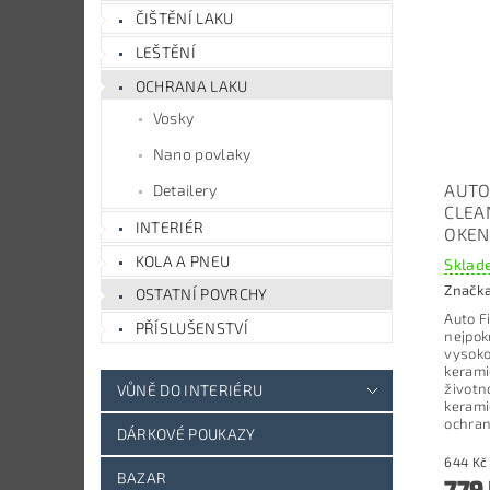
ČIŠTĚNÍ LAKU
LEŠTĚNÍ
OCHRANA LAKU
Vosky
Nano povlaky
AUTO
Detailery
CLEA
INTERIÉR
OKEN
KOLA A PNEU
Sklade
Značk
OSTATNÍ POVRCHY
Auto F
PŘÍSLUŠENSTVÍ
nejpok
vysoko
kerami
životn
VŮNĚ DO INTERIÉRU
kerami
ochran
DÁRKOVÉ POUKAZY
BAZAR
779