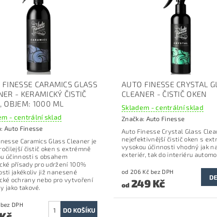
 FINESSE CARAMICS GLASS
AUTO FINESSE CRYSTAL G
NER - KERAMICKÝ ČISTIČ
CLEANER - ČISTIČ OKEN
, OBJEM: 1000 ML
Skladem - centrální sklad
m - centrální sklad
Značka:
Auto Finesse
a:
Auto Finesse
Auto Finesse Crystal Glass Clea
nejefektivnější čistič oken s ex
inesse Caramics Glass Cleaner je
vysokou účinnosti vhodný jak n
ročilejší čistič oken s extrémně
exteriér, tak do interiéru automo
u účinnosti s obsahem
cké přísady pro udržení 100%
osti jakékoliv již nanesené
od 206 Kč bez DPH
DE
cké ochrany nebo pro vytvoření
249 Kč
od
y jako takové.
644 Kč bez DPH
 Kč