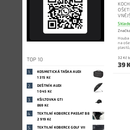
KOCH
OŠET
VNĚJ
Sklad
Značk
Houba 
na oše
plastů
3
TOP 10
39 
KOSMETICKÁ TAŠKA AUDI
1 315 Kč
DEŠTNÍK AUDI
1 045 Kč
KŠILTOVKA GTI
869 Kč
TEXTILNÍ KOBERCE PASSAT B8
2 919 Kč
TEXTILNÍ KOBERCE GOLF VII