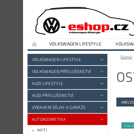
VOLKSWAGEN LIFESTYLE
VOLKSWA
VYBAVENÍ DÍLNY A GARÁŽE
AUDI LIFESTY
Domů
VOLKSWAGEN LIFESTYLE
OS
VOLKSWAGEN PŘÍSLUŠENSTVÍ
AUDI LIFESTYLE
AUDI PŘÍSLUŠENSTVÍ
ABECE
VYBAVENÍ DÍLNY A GARÁŽE
AUTOKOSMETIKA
Více v
MYTÍ