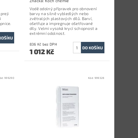
Značka:
Koch chemie
Vodě odolný přípravek pro obnovení
preji
barvy na silně vybledlých nebo
i
zvětralých plastových dílů. Barví,
opnice.
ošetřuje a impregnuje ošetřované
díly. Velmi vysoká krycí schopnost a
extrémní odolnost.
836 Kč bez DPH
1 012 Kč
ód:
999290
Kód:
999328