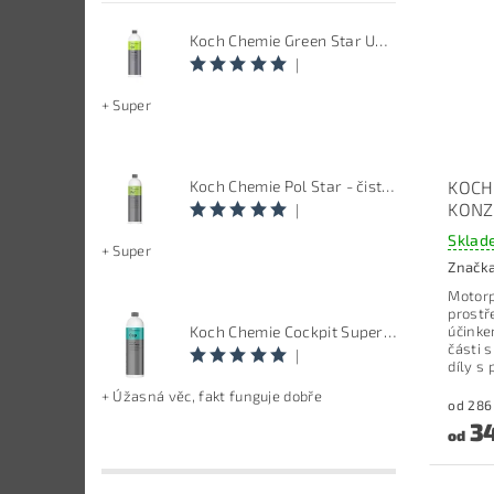
Koch Chemie Green Star Univerzal - Univerzální čistič
|
+ Super
KOCH
Koch Chemie Pol Star - čistič kůže, textilu a alcantary, objem 1 L
KONZ
|
Sklad
+ Super
Značk
Motorp
prostř
účinke
Koch Chemie Cockpit Super Pflege - ošetření vnitřních plastů, objem: 1 L
části 
|
díly s
+ Úžasná věc, fakt funguje dobře
34
od