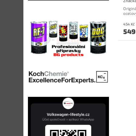
Značk
Origin
ocelov
549