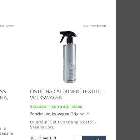
Kód:
VIS500
Kód:
000096301B
ASS
ČISTIČ NA ČALOUNĚNÍ TEXTILU -
KNA,
VOLKSWAGEN
Skladem - centrální sklad
Značka:
Volkswagen Original ®
Originální čistit vnitřního prostoru
Vašeho vozu.
 je
ísadami
305 Kč bez DPH