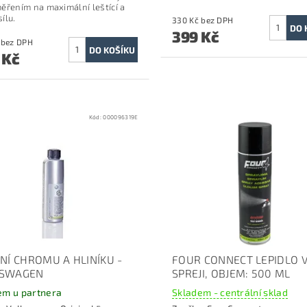
ěřením na maximální leštící a
sílu.
330 Kč bez DPH
399 Kč
363 Kč bez DPH
 Kč
Kód:
000096319E
ĚNÍ CHROMU A HLINÍKU -
FOUR CONNECT LEPIDLO 
KSWAGEN
SPREJI, OBJEM: 500 ML
em u partnera
Skladem - centrální sklad