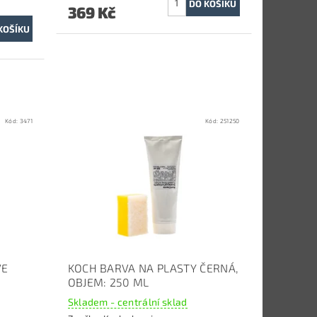
369 Kč
Kód:
3471
Kód:
251250
VE
KOCH BARVA NA PLASTY ČERNÁ,
OBJEM: 250 ML
Skladem - centrální sklad