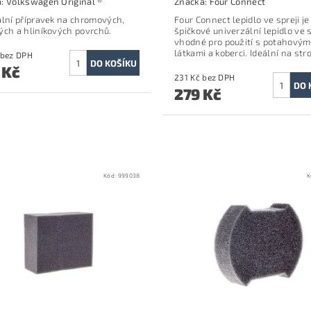
a:
Volkswagen Original ®
Značka:
Four Connect
ální přípravek na chromových,
Four Connect lepidlo ve spreji je
ých a hliníkových povrchů.
špičkové univerzální lepidlo ve s
vhodné pro použití s potahovým
látkami a koberci. Ideální na str
454 Kč bez DPH
 Kč
231 Kč bez DPH
279 Kč
Kód:
999038
K