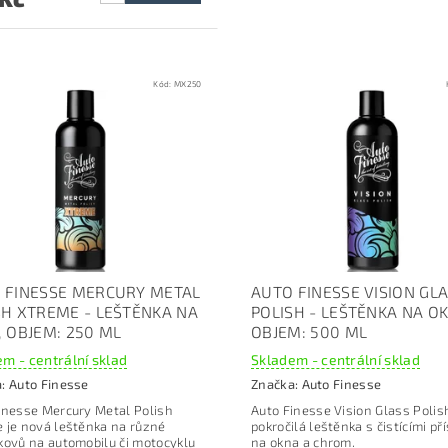
Kód:
MX250
 FINESSE MERCURY METAL
AUTO FINESSE VISION GL
SH XTREME - LEŠTĚNKA NA
POLISH - LEŠTĚNKA NA O
, OBJEM: 250 ML
OBJEM: 500 ML
m - centrální sklad
Skladem - centrální sklad
a:
Auto Finesse
Značka:
Auto Finesse
inesse Mercury Metal Polish
Auto Finesse Vision Glass Polish
 je nová leštěnka na různé
pokročilá leštěnka s čistícími př
kovů na automobilu či motocyklu
na okna a chrom.