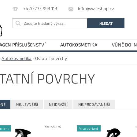
info@vw-eshop.cz
+420 773 993 113
GEN PŘÍSLUŠENSTVÍ
AUTOKOSMETIKA
VŮNĚ DO I
LE
AUDI PŘÍSLUŠENSTVÍ
Autokosmetika
Ostatní povrchy
TATNÍ POVRCHY
DNĚ
NEJLEVNĚJŠÍ
NEJDRAŽŠÍ
NEJPRODÁVANĚJŠÍ
Kód:
AF34192
K
ariant
Více variant