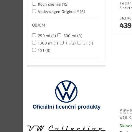
se zam
Koch chemie
(15)
čistící 
Volkswagen Original ®
(6)
439
OBJEM
250 ml
(1)
500 ml
(3)
1000 ml
(1)
1 l
(2)
5 l
(1)
10 l
(3)
ČIŠT
VOL
Sklad