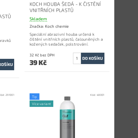
KOCH HOUBA ŠEDÁ - K ČISTĚNÍ
VNITŘNÍCH PLASTŮ
LASTŮ
Skladem
Značka:
Koch chemie
Speciální abrazivní houba určená k
čištění vnitřních plastů, čalouněných a
pravků
kožených sedaček, polstrování.
32 Kč bez DPH
39 Kč
Kód:
291001
Kód:
48001
Tip
Více variant