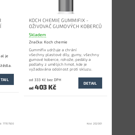
R
KOCH CHEMIE GUMMIFIX -
Í
OŽIVOVAČ GUMOVÝCH KOBERCŮ
Skladem
Značka:
Koch chemie
Gummifix udržuje a chrání
všechny plastové díly, gumy, všechny
al je
gumové koberce, rohože, pedály a
,
podlahy z umělých hmot, kde je
štědla.
vyžadována odolnost proti skluzu.
TAIL
od 333 Kč bez DPH
DETAIL
403 Kč
od
d:
77707500
Kód:
202001