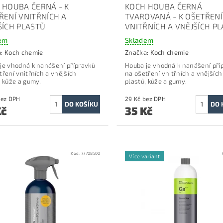
 HOUBA ČERNÁ - K
KOCH HOUBA ČERNÁ
ŘENÍ VNITŘNÍCH A
TVAROVANÁ - K OŠETŘENÍ
ŠÍCH PLASTŮ
VNITŘNÍCH A VNĚJŠÍCH P
em
Skladem
a:
Koch chemie
Značka:
Koch chemie
je vhodná k nanášení přípravků
Houba je vhodná k nanášení pří
tření vnitřních a vnějších
na ošetření vnitřních a vnějších
, kůže a gumy.
plastů, kůže a gumy.
2 Kč bez DPH
29 Kč bez DPH
Kč
35 Kč
Kód:
77708500
Více variant