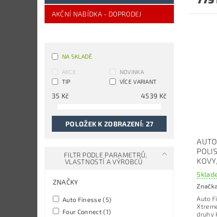
AKČNÍ NABÍDKA - DOPRODEJ
NA SKLADĚ
AKCE
NOVINKA
TIP
VÍCE VARIANT
35
Kč
4539
Kč
POLOŽEK K ZOBRAZENÍ:
27
AUTO
POLI
FILTR PODLE PARAMETRŮ,
KOVY
VLASTNOSTÍ A VÝROBCŮ
Sklade
ZNAČKY
Značk
Auto F
Auto Finesse
(5)
Xtreme
Four Connect
(1)
druhy 