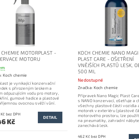
 CHEMIE MOTORPLAST -
KOCH CHEMIE NANO MAGI
ERVACE MOTORU
PLAST CARE - OŠETŘENÍ
VNĚJŠÍCH PLASTŮ LESK, O
em
500 ML
a:
Koch chemie
Nedostupné
last je vynikající konzervační
Značka:
Koch chemie
edek s přirozeným leskem a
m odpuzujícím vodu pro motory,
Přípravek Nano Magic Plast Car
skříní, gumové hadice a plastové
s NANO konzervací, ošetřuje a c
 příjemnou ovocnou svěží vůní.
všechny plastové části vozidla 
motorek v exteriéru (plastové čá
od 286 Kč bez DPH
motorového prostoru, lze použít
DETAIL
6 Kč
na pneumatiky, zahradní nábytek
zanechává lesk.
462 Kč bez DPH