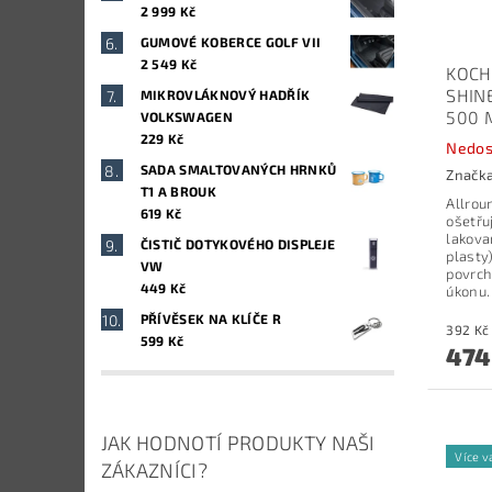
2 999 Kč
GUMOVÉ KOBERCE GOLF VII
2 549 Kč
KOCH
SHINE
MIKROVLÁKNOVÝ HADŘÍK
500 
VOLKSWAGEN
229 Kč
Nedos
SADA SMALTOVANÝCH HRNKŮ
Značk
T1 A BROUK
Allroun
619 Kč
ošetřu
lakova
ČISTIČ DOTYKOVÉHO DISPLEJE
plasty)
VW
povrch
449 Kč
úkonu.
PŘÍVĚSEK NA KLÍČE R
599 Kč
474
JAK HODNOTÍ PRODUKTY NAŠI
Více v
ZÁKAZNÍCI?