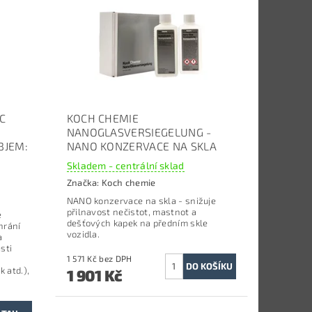
C
KOCH CHEMIE
NANOGLASVERSIEGELUNG -
BJEM:
NANO KONZERVACE NA SKLA
Skladem - centrální sklad
Značka:
Koch chemie
NANO konzervace na skla - snižuje
přilnavost nečistot, mastnot a
e
dešťových kapek na předním skle
hrání
vozidla.
a
sti
1 571 Kč bez DPH
 atd.),
1 901 Kč