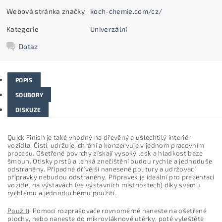
Webová stránka značky
koch-chemie.com/cz/
Kategorie
Univerzální
Dotaz
POPIS
SOUBORY
DISKUZE
Quick Finish je také vhodný na dřevěný a ušlechtilý interiér
vozidla. Čistí, udržuje, chrání a konzervuje v jednom pracovním
procesu. Ošetřené povrchy získají vysoký lesk a hladkost beze
šmouh. Otisky prstů a lehká znečištění budou rychle a jednoduše
odstraněny. Případné dřívější nanesené politury a udržovací
přípravky nebudou odstraněny. Přípravek je ideální pro prezentaci
vozidel na výstavách (ve výstavních místnostech) díky svému
rychlému a jednoduchému použití.
Použití
: Pomocí rozprašovače rovnoměrně naneste na ošetřené
plochy, nebo naneste do mikrovláknové utěrky, poté vyleštěte