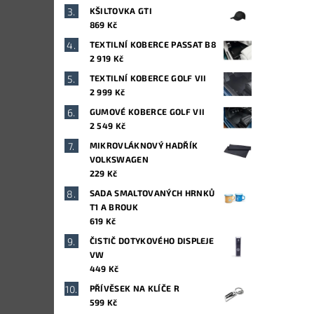
KŠILTOVKA GTI
869 Kč
TEXTILNÍ KOBERCE PASSAT B8
2 919 Kč
TEXTILNÍ KOBERCE GOLF VII
2 999 Kč
GUMOVÉ KOBERCE GOLF VII
2 549 Kč
MIKROVLÁKNOVÝ HADŘÍK
VOLKSWAGEN
229 Kč
SADA SMALTOVANÝCH HRNKŮ
T1 A BROUK
619 Kč
ČISTIČ DOTYKOVÉHO DISPLEJE
VW
449 Kč
PŘÍVĚSEK NA KLÍČE R
599 Kč