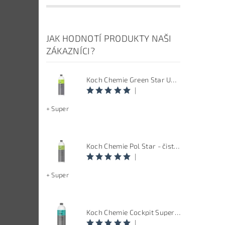
JAK HODNOTÍ PRODUKTY NAŠI
ZÁKAZNÍCI?
Koch Chemie Green Star Univerzal - Univerzální čistič
|
+ Super
Koch Chemie Pol Star - čistič kůže, textilu a alcantary, objem 1 L
|
+ Super
Koch Chemie Cockpit Super Pflege - ošetření vnitřních plastů, objem: 1 L
|