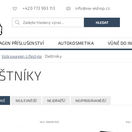
info@vw-eshop.cz
+420 773 993 113
GEN PŘÍSLUŠENSTVÍ
AUTOKOSMETIKA
VŮNĚ DO I
LE
AUDI PŘÍSLUŠENSTVÍ
Volkswagen Lifestyle
Deštníky
ŠTNÍKY
DNĚ
NEJLEVNĚJŠÍ
NEJDRAŽŠÍ
NEJPRODÁVANĚJŠÍ
Kód:
5GB087602
Kód: