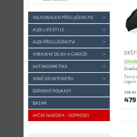
VOLKSWAGEN PŘÍSLUŠENSTVÍ
AUDI LIFESTYLE
AUDI PŘÍSLUŠENSTVÍ
DEŠT
VYBAVENÍ DÍLNY A GARÁŽE
Sklade
AUTOKOSMETIKA
Značk
Černý
VŮNĚ DO INTERIÉRU
logem
DÁRKOVÉ POUKAZY
479
BAZAR
AKČNÍ NABÍDKA - DOPRODEJ