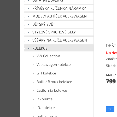
OSTATNÍ DOPLŇKY
PŘÍVĚSKY, KLÍČENKY, NÁRAMKY
MODELY AUTÍČEK VOLKSWAGEN
DĚTSKÝ SVĚT
STYLOVÉ SPRCHOVÉ GELY
VĚŠÁKY NA KLÍČE VOLKSWAGEN
DEŠT
KOLEKCE
Na do
VW Collection
Značk
Volkswagen kolekce
Skláda
GTI kolekce
799
Bulli / Brouk kolekce
California kolekce
R kolekce
ID. kolekce
Tip
Golf kolekce