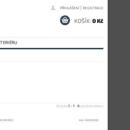
|
PŘIHLÁŠENÍ
REGISTRACE
KOŠÍK:
0 Kč
NTERIÉRU
1
1
6
Stránka
z
-
položek celkem
5HV087602
Kód:
5KA087600