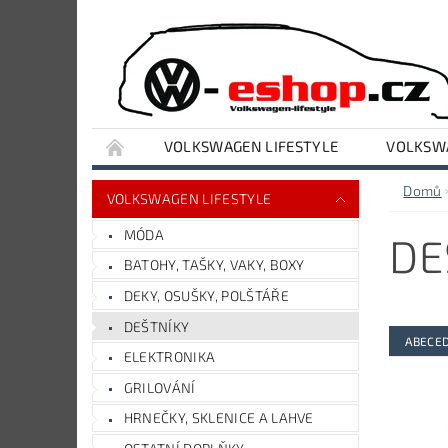
VOLKSWAGEN LIFESTYLE
VOLKSWA
VYBAVENÍ DÍLNY A GARÁŽE
AUDI LIFESTY
Domů
VOLKSWAGEN LIFESTYLE
MÓDA
DE
BATOHY, TAŠKY, VAKY, BOXY
DEKY, OSUŠKY, POLŠTÁŘE
DEŠTNÍKY
ABECE
ELEKTRONIKA
GRILOVÁNÍ
HRNEČKY, SKLENICE A LAHVE