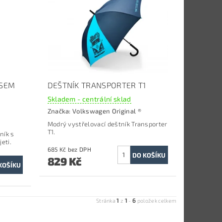
ISEM
DEŠTNÍK TRANSPORTER T1
Skladem - centrální sklad
Značka:
Volkswagen Original ®
Modrý vystřelovací deštník Transporter
T1.
ník s
eti.
685 Kč bez DPH
829 Kč
1
1
6
Stránka
z
-
položek celkem