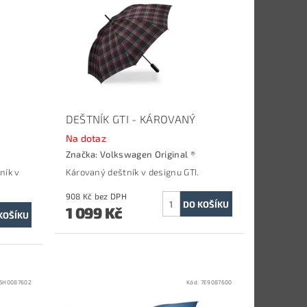
DEŠTNÍK GTI - KÁROVANÝ
Na dotaz
Značka:
Volkswagen Original ®
ník v
Károvaný deštník v designu GTI.
908 Kč bez DPH
1 099 Kč
5H0087602
Kód:
7E9087600