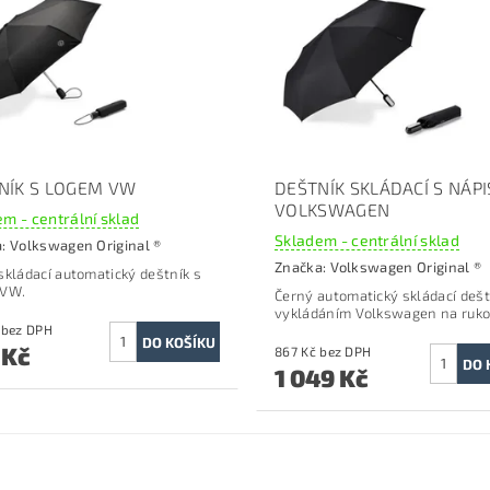
NÍK S LOGEM VW
DEŠTNÍK SKLÁDACÍ S NÁP
VOLKSWAGEN
m - centrální sklad
Skladem - centrální sklad
a:
Volkswagen Original ®
Značka:
Volkswagen Original ®
skládací automatický deštník s
 VW.
Černý automatický skládací dešt
vykládáním Volkswagen na rukoj
396 Kč bez DPH
 Kč
867 Kč bez DPH
1 049 Kč