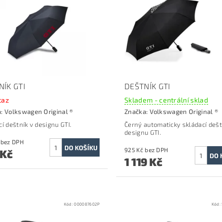
NÍK GTI
DEŠTNÍK GTI
taz
Skladem - centrální sklad
a:
Volkswagen Original ®
Značka:
Volkswagen Original ®
cí deštník v designu GTI.
Černý automaticky skládací dešt
designu GTI.
660 Kč bez DPH
925 Kč bez DPH
 Kč
1 119 Kč
Kód:
000087602P
Kód: