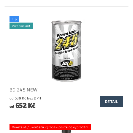
Tip
Více variant
BG 245 NEW
od 539 Kč bez DPH
DETAIL
652 Kč
od
Omezená / ukončená výroba - pouze do vyprodání