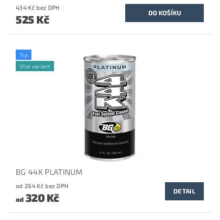
434 Kč bez DPH
525 Kč
Tip
Více variant
BG 44K PLATINUM
od 264 Kč bez DPH
DETAIL
320 Kč
od