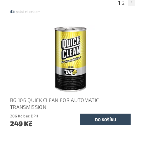
1
2
35
položek celkem
BG 106 QUICK CLEAN FOR AUTOMATIC
TRANSMISSION
206 Kč bez DPH
249 Kč