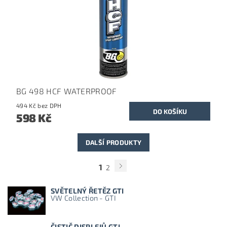
BG 498 HCF WATERPROOF
494 Kč bez DPH
598 Kč
DALŠÍ PRODUKTY
1
2
SVĚTELNÝ ŘETĚZ GTI
VW Collection - GTI
ČISTIČ DISPLEJŮ GTI