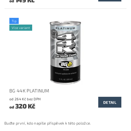
od
Tip
Více variant
BG 44K PLATINUM
od 264 Kč bez DPH
DETAIL
320 Kč
od
Buďte první, kdo napíše příspěvek k této položce.