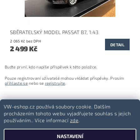
SBĚRATELSKÝ MODEL PASSAT B7, 1:43
2 065 Kč bez DPH
DETAIL
2 499 Kč
Buďte první, kdo napíše příspěvek k této položce.
Pouze registrovaní uživatelé mohou vkládat příspěvky. Prosím
přihlaste se
nebo se
registrujte
.
VW-eshop.cz používá soubory cookie. Dalším
procházením tohoto webu vyjadřujete souhlas s jejich
používáním.. Více informací
zde
.
Volkswagen-lifestyle.cz
NASTAVENÍ