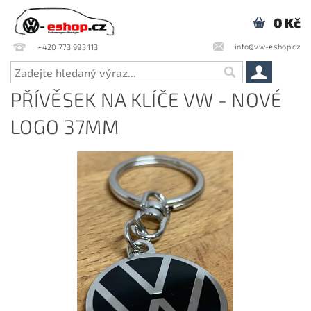
0 Kč
info@vw-eshop.cz
+420 773 993 113
PŘÍVĚSEK NA KLÍČE VW - NOVÉ
LOGO 37MM