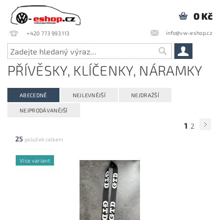
0 Kč
info@vw-eshop.cz
+420 773 993 113
PŘÍVĚSKY, KLÍČENKY, NÁRAMKY
ABECEDNĚ
NEJLEVNĚJŠÍ
NEJDRAŽŠÍ
NEJPRODÁVANĚJŠÍ
1
2
25
položek celkem
Více variant