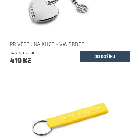
PŘÍVĚSEK NA KLÍČE - VW SRDCE
346 Kč bez DPH
419 Kč