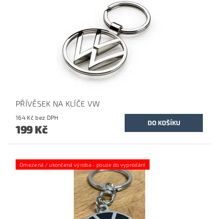
PŘÍVĚSEK NA KLÍČE VW
164 Kč bez DPH
199 Kč
Omezená / ukončená výroba - pouze do vyprodání