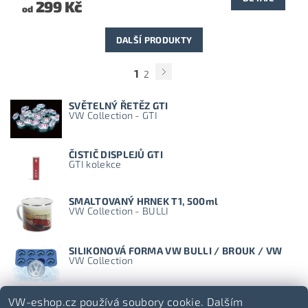
299 Kč
od
DALŠÍ PRODUKTY
1
2
SVĚTELNÝ ŘETĚZ GTI
VW Collection - GTI
ČISTIČ DISPLEJŮ GTI
GTI kolekce
SMALTOVANÝ HRNEK T1, 500ml
VW Collection - BULLI
SILIKONOVÁ FORMA VW BULLI / BROUK / VW
VW Collection
VW-eshop.cz používá soubory cookie. Dalším