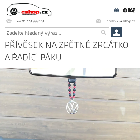
0 Kč
info@vw-eshop.cz
+420 773 993 113
PŘÍVĚSEK NA ZPĚTNÉ ZRCÁTKO
A ŘADÍCÍ PÁKU