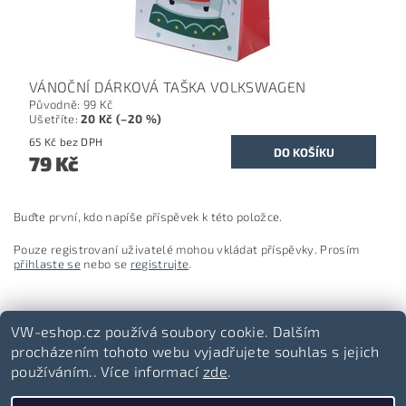
VÁNOČNÍ DÁRKOVÁ TAŠKA VOLKSWAGEN
Původně:
99 Kč
Ušetříte
:
20 Kč (–20 %)
65 Kč bez DPH
79 Kč
Buďte první, kdo napíše příspěvek k této položce.
Pouze registrovaní uživatelé mohou vkládat příspěvky. Prosím
přihlaste se
nebo se
registrujte
.
VW-eshop.cz používá soubory cookie. Dalším
procházením tohoto webu vyjadřujete souhlas s jejich
používáním.. Více informací
zde
.
Volkswagen-lifestyle.cz