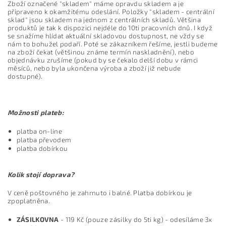
Zboží označené "skladem" máme opravdu skladem a je
připraveno k okamžitému odeslání. Položky "skladem - centrální
sklad" jsou skladem na jednom z centrálních skladů. Většina
produktů je tak k dispozici nejdéle do 10ti pracovních dnů. I když
se snažíme hlídat aktuální skladovou dostupnost, ne vždy se
nám to bohužel podaří. Poté se zákazníkem řešíme, jestli budeme
na zboží čekat (většinou známe termín naskladnění), nebo
objednávku zrušíme (pokud by se čekalo delší dobu v rámci
měsíců, nebo byla ukončena výroba a zboží již nebude
dostupné).
Možnosti plateb:
platba on-line
platba převodem
platba dobírkou
Kolik stojí doprava?
V ceně poštovného je zahrnuto i balné. Platba dobírkou je
zpoplatněna.
ZÁSILKOVNA
- 119 Kč (pouze zásilky do 5ti kg) - odesíláme 3x