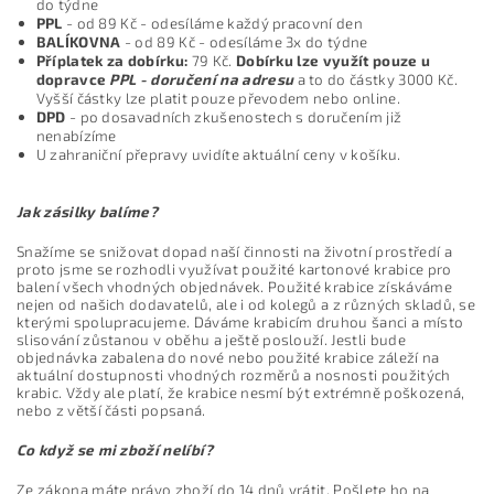
do týdne
PPL
- od 89 Kč - odesíláme každý pracovní den
BALÍKOVNA
- od 89 Kč - odesíláme 3x do týdne
Příplatek za dobírku:
79 Kč.
Dobírku lze využít pouze u
dopravce
PPL
- doručení na adresu
a to do částky 3000 Kč.
Vyšší částky lze platit pouze převodem nebo online.
DPD
- po dosavadních zkušenostech s doručením již
nenabízíme
U zahraniční přepravy uvidíte aktuální ceny v košíku.
Jak zásilky balíme?
Snažíme se snižovat dopad naší činnosti na životní prostředí a
proto jsme se rozhodli využívat použité kartonové krabice pro
balení všech vhodných objednávek. Použité krabice získáváme
nejen od našich dodavatelů, ale i od kolegů a z různých skladů, se
kterými spolupracujeme. Dáváme krabicím druhou šanci a místo
slisování zůstanou v oběhu a ještě poslouží. Jestli bude
objednávka zabalena do nové nebo použité krabice záleží na
aktuální dostupnosti vhodných rozměrů a nosnosti použitých
krabic. Vždy ale platí, že krabice nesmí být extrémně poškozená,
nebo z větší části popsaná.
Co když se mi zboží nelíbí?
Ze zákona máte právo zboží do 14 dnů vrátit. Pošlete ho na