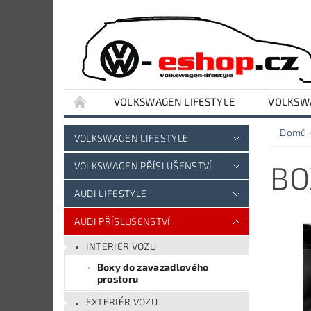
VOLKSWAGEN LIFESTYLE
VOLKSWA
VYBAVENÍ DÍLNY A GARÁŽE
AUDI LIFESTY
Domů
VOLKSWAGEN LIFESTYLE
BO
VOLKSWAGEN PŘÍSLUŠENSTVÍ
AUDI LIFESTYLE
AUDI PŘÍSLUŠENSTVÍ
INTERIÉR VOZU
Boxy do zavazadlového
prostoru
EXTERIÉR VOZU