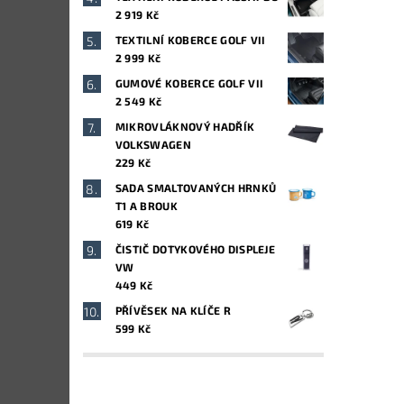
2 919 Kč
TEXTILNÍ KOBERCE GOLF VII
2 999 Kč
GUMOVÉ KOBERCE GOLF VII
2 549 Kč
MIKROVLÁKNOVÝ HADŘÍK
VOLKSWAGEN
229 Kč
SADA SMALTOVANÝCH HRNKŮ
T1 A BROUK
619 Kč
ČISTIČ DOTYKOVÉHO DISPLEJE
VW
449 Kč
PŘÍVĚSEK NA KLÍČE R
599 Kč