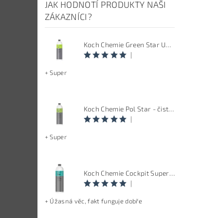
JAK HODNOTÍ PRODUKTY NAŠI
ZÁKAZNÍCI?
Koch Chemie Green Star Univerzal - Univerzální čistič
|
+ Super
Koch Chemie Pol Star - čistič kůže, textilu a alcantary, objem 1 L
|
+ Super
Koch Chemie Cockpit Super Pflege - ošetření vnitřních plastů, objem: 1 L
|
+ Úžasná věc, fakt funguje dobře