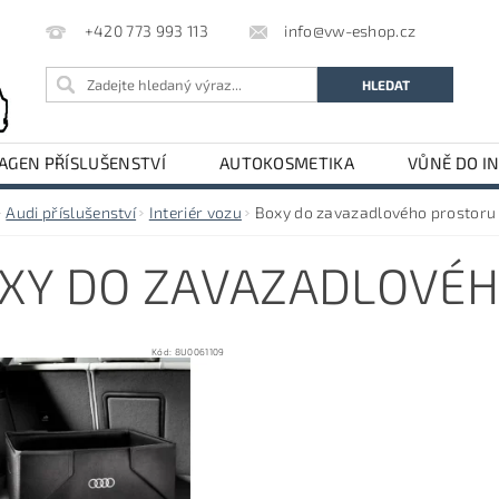
info@vw-eshop.cz
+420 773 993 113
GEN PŘÍSLUŠENSTVÍ
AUTOKOSMETIKA
VŮNĚ DO I
LE
AUDI PŘÍSLUŠENSTVÍ
Audi příslušenství
Interiér vozu
Boxy do zavazadlového prostoru
XY DO ZAVAZADLOVÉ
Kód:
8U0061109