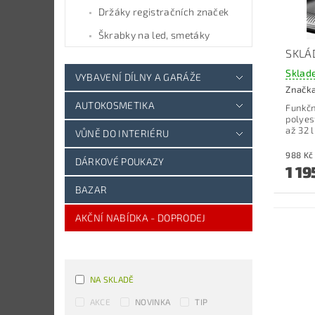
Držáky registračních značek
Škrabky na led, smetáky
SKLÁ
Sklad
VYBAVENÍ DÍLNY A GARÁŽE
Značk
AUTOKOSMETIKA
Funkčn
polyes
až 32 l
VŮNĚ DO INTERIÉRU
DÁRKOVÉ POUKAZY
1 19
BAZAR
AKČNÍ NABÍDKA - DOPRODEJ
NA SKLADĚ
AKCE
NOVINKA
TIP