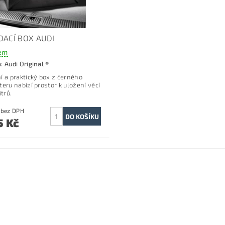
DACÍ BOX AUDI
em
a:
Audi Original ®
í a praktický box z černého
teru nabízí prostor k uložení věcí
itrů.
988 Kč bez DPH
5 Kč