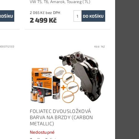
VW T5, T6, Amarok, Touareg (7L)
2 065 Kč bez DPH
2 499 Kč
000071213D
Kód:
142
FOLIATEC DVOUSLOŽKOVÁ
BARVA NA BRZDY (CARBON
METALLIC)
Nedostupné