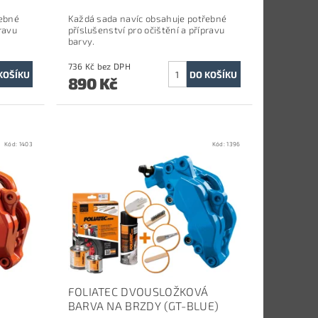
řebné
Každá sada navíc obsahuje potřebné
ravu
příslušenství pro očištění a přípravu
barvy.
736 Kč bez DPH
890 Kč
Kód:
1403
Kód:
1396
Á
FOLIATEC DVOUSLOŽKOVÁ
BARVA NA BRZDY (GT-BLUE)