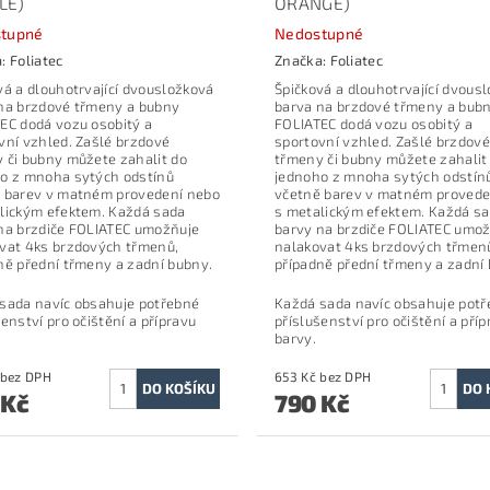
LE)
ORANGE)
tupné
Nedostupné
a:
Foliatec
Značka:
Foliatec
vá a dlouhotrvající dvousložková
Špičková a dlouhotrvající dvous
na brzdové třmeny a bubny
barva na brzdové třmeny a bub
EC dodá vozu osobitý a
FOLIATEC dodá vozu osobitý a
vní vzhled. Zašlé brzdové
sportovní vzhled. Zašlé brzdové
 či bubny můžete zahalit do
třmeny či bubny můžete zahalit
o z mnoha sytých odstínů
jednoho z mnoha sytých odstín
 barev v matném provedení nebo
včetně barev v matném provede
lickým efektem. Každá sada
s metalickým efektem. Každá s
na brzdiče FOLIATEC umožňuje
barvy na brzdiče FOLIATEC umo
vat 4ks brzdových třmenů,
nalakovat 4ks brzdových třmen
ně přední třmeny a zadní bubny.
případně přední třmeny a zadní
sada navíc obsahuje potřebné
Každá sada navíc obsahuje pot
šenství pro očištění a přípravu
příslušenství pro očištění a příp
barvy.
653 Kč bez DPH
653 Kč bez DPH
 Kč
790 Kč