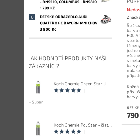
PURP
- RNS510, COLUMBUS , RNS810
1 799 Kč
Nedos
DĚTSKÉ ODRÁŽEDLO AUDI
Značk
QUATTRO FC BAYERN MNICHOV
Špičko
3 900 Kč
barva 
FOLIAT
sporto
třmeny
jednoh
včetně
JAK HODNOTÍ PRODUKTY NAŠI
s meta
ZÁKAZNÍCI?
barvy 
nalako
případ
Koch Chemie Green Star Univerzal - Univerzální čistič
Každá 
|
příslu
barvy.
+ Super
790
Koch Chemie Pol Star - čistič kůže, textilu a alcantary, objem 1 L
|