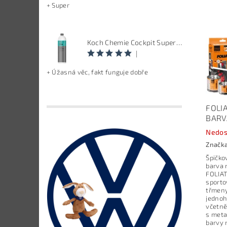
+ Super
Koch Chemie Cockpit Super Pflege - ošetření vnitřních plastů, objem: 1 L
|
+ Úžasná věc, fakt funguje dobře
FOLI
BARV
Nedos
Značk
Špičko
barva 
FOLIAT
sporto
třmeny
jednoh
včetně
s meta
barvy 