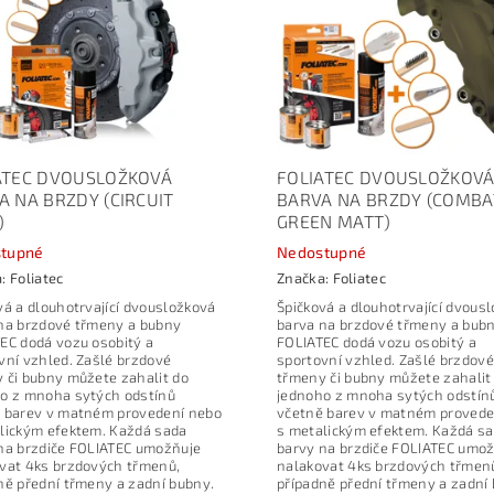
ATEC DVOUSLOŽKOVÁ
FOLIATEC DVOUSLOŽKOV
A NA BRZDY (CIRCUIT
BARVA NA BRZDY (COMBA
)
GREEN MATT)
tupné
Nedostupné
a:
Foliatec
Značka:
Foliatec
vá a dlouhotrvající dvousložková
Špičková a dlouhotrvající dvous
na brzdové třmeny a bubny
barva na brzdové třmeny a bub
EC dodá vozu osobitý a
FOLIATEC dodá vozu osobitý a
vní vzhled. Zašlé brzdové
sportovní vzhled. Zašlé brzdové
 či bubny můžete zahalit do
třmeny či bubny můžete zahalit
o z mnoha sytých odstínů
jednoho z mnoha sytých odstín
 barev v matném provedení nebo
včetně barev v matném provede
lickým efektem. Každá sada
s metalickým efektem. Každá s
na brzdiče FOLIATEC umožňuje
barvy na brzdiče FOLIATEC umo
vat 4ks brzdových třmenů,
nalakovat 4ks brzdových třmen
ně přední třmeny a zadní bubny.
případně přední třmeny a zadní