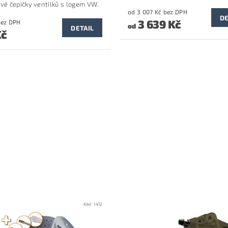
ové čepičky ventilků s logem VW.
od 3 007 Kč bez DPH
DE
3 639 Kč
2 Kč bez DPH
od
DETAIL
Kč
Kód:
1412