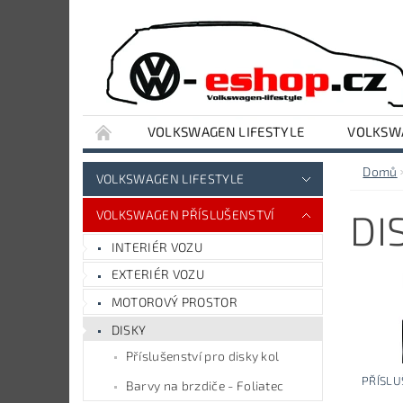
VOLKSWAGEN LIFESTYLE
VOLKSWA
VYBAVENÍ DÍLNY A GARÁŽE
AUDI LIFESTY
Domů
VOLKSWAGEN LIFESTYLE
DI
VOLKSWAGEN PŘÍSLUŠENSTVÍ
INTERIÉR VOZU
EXTERIÉR VOZU
MOTOROVÝ PROSTOR
DISKY
Příslušenství pro disky kol
PŘÍSLU
Barvy na brzdiče - Foliatec