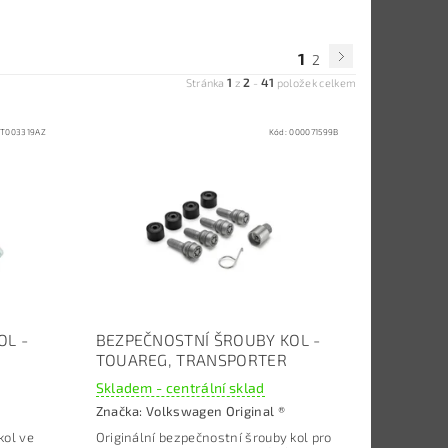
1
2
1
2
41
Stránka
z
-
položek celkem
T003319AZ
Kód:
000071599B
OL -
BEZPEČNOSTNÍ ŠROUBY KOL -
TOUAREG, TRANSPORTER
Skladem - centrální sklad
Značka:
Volkswagen Original ®
kol ve
Originální bezpečnostní šrouby kol pro