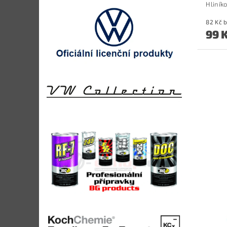
Hliník
8
99 