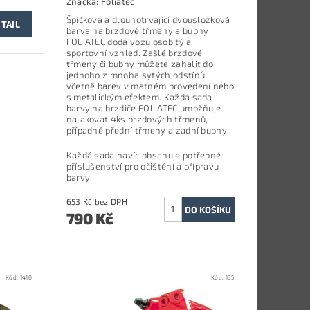
Značka:
Foliatec
Špičková a dlouhotrvající dvousložková
TAIL
barva na brzdové třmeny a bubny
FOLIATEC dodá vozu osobitý a
sportovní vzhled. Zašlé brzdové
třmeny či bubny můžete zahalit do
jednoho z mnoha sytých odstínů
včetně barev v matném provedení nebo
s metalickým efektem. Každá sada
barvy na brzdiče FOLIATEC umožňuje
nalakovat 4ks brzdových třmenů,
případně přední třmeny a zadní bubny.
Každá sada navíc obsahuje potřebné
příslušenství pro očištění a přípravu
barvy.
653 Kč bez DPH
790 Kč
Kód:
1410
Kód:
135