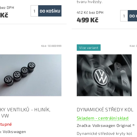
tvaru hvězdy.
545 Kč bez DPH
412 Kč bez DPH
 Kč
499 Kč
Kód:
133800999
Kód:
Více variant
KY VENTILKŮ - HLINÍK,
DYNAMICKÉ STŘEDY KOL
 VW
Skladem - centrální sklad
tupné
Značka:
Volkswagen Original ®
a:
Volkswagen
Dynamické středové kryty kol