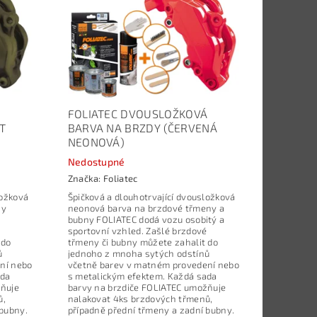
Á
FOLIATEC DVOUSLOŽKOVÁ
T
BARVA NA BRZDY (ČERVENÁ
NEONOVÁ)
Nedostupné
Značka:
Foliatec
ložková
Špičková a dlouhotrvající dvousložková
ny
neonová barva na brzdové třmeny a
bubny FOLIATEC dodá vozu osobitý a
sportovní vzhled. Zašlé brzdové
 do
třmeny či bubny můžete zahalit do
ů
jednoho z mnoha sytých odstínů
ní nebo
včetně barev v matném provedení nebo
ada
s metalickým efektem. Každá sada
žňuje
barvy na brzdiče FOLIATEC umožňuje
ů,
nalakovat 4ks brzdových třmenů,
 bubny.
případně přední třmeny a zadní bubny.