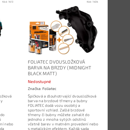
Kód:
1413
Kód:
1404
Á
FOLIATEC DVOUSLOŽKOVÁ
BARVA NA BRZDY (MIDNIGHT
BLACK MATT)
Nedostupné
Značka:
Foliatec
ložková
Špičková a dlouhotrvající dvousložková
ny
barva na brzdové třmeny a bubny
FOLIATEC dodá vozu osobitý a
sportovní vzhled. Zašlé brzdové
 do
třmeny či bubny můžete zahalit do
ů
jednoho z mnoha sytých odstínů
ní nebo
včetně barev v matném provedení nebo
ada
s metalickým efektem. Každá sada