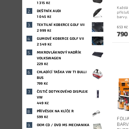
1 315 Kč
Každá 
DEŠTNÍK AUDI
příslu
1 045 Kč
barvy.
TEXTILNÍ KOBERCE GOLF VII
2 999 Kč
790
GUMOVÉ KOBERCE GOLF VII
2 549 Kč
MIKROVLÁKNOVÝ HADŘÍK
VOLKSWAGEN
229 Kč
CHLADÍCÍ TAŠKA VW T1 BULLI
BUS
799 Kč
ČISTIČ DOTYKOVÉHO DISPLEJE
VW
449 Kč
PŘÍVĚSEK NA KLÍČE R
599 Kč
FOLI
BARV
OEM CD / DVD M5 MECHANIKA