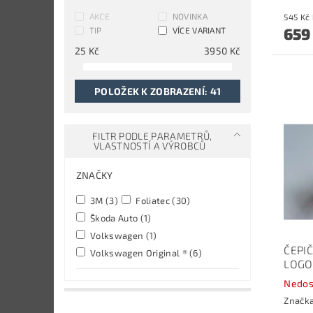
AKCE
NOVINKA
659
TIP
VÍCE VARIANT
25
Kč
3950
Kč
POLOŽEK K ZOBRAZENÍ:
41
FILTR PODLE PARAMETRŮ,
VLASTNOSTÍ A VÝROBCŮ
ZNAČKY
3M
(3)
Foliatec
(30)
Škoda Auto
(1)
Volkswagen
(1)
ČEPIČ
Volkswagen Original ®
(6)
LOGO
Nedos
Značk