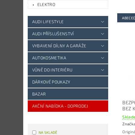
ELEKTRO
ABECE
AUDI LIFESTYLE
AUDI PŘÍSLUŠENSTVÍ
VYBAVENÍ DÍLNY A GARÁŽE
AUTOKOSMETIKA
VŮNĚ DO INTERIÉRU
DÁRKOVÉ POUKAZY
BAZAR
BEZP
AKČNÍ NABÍDKA - DOPRODEJ
BEZ 
Sklade
Značk
Origin
NA SKLADĚ