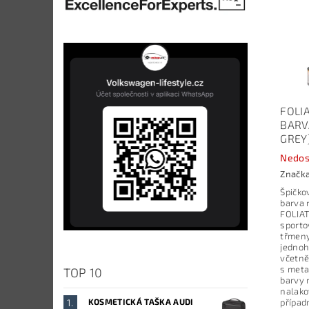
FOLI
BARV
GREY
Nedos
Značk
Špičko
barva 
FOLIAT
sporto
třmeny
jednoh
včetně
s meta
TOP 10
barvy 
nalako
KOSMETICKÁ TAŠKA AUDI
případ