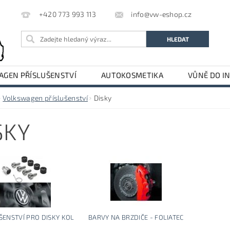
info@vw-eshop.cz
+420 773 993 113
GEN PŘÍSLUŠENSTVÍ
AUTOKOSMETIKA
VŮNĚ DO I
LE
AUDI PŘÍSLUŠENSTVÍ
Volkswagen příslušenství
Disky
SKY
ŠENSTVÍ PRO DISKY KOL
BARVY NA BRZDIČE - FOLIATEC