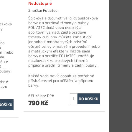
Nedostupné
Značka:
Foliatec
Špičková a dlouhotrvající dvousložková
barva na brzdové třmeny a bubny
ložková
FOLIATEC dodá vozu osobitý a
ny
sportovní vzhled. Zašlé brzdové
třmeny či bubny můžete zahalit do
jednoho z mnoha sytých odstínů
 do
včetně barev v matném provedení nebo
ů
s metalickým efektem. Každá sada
ní nebo
barvy na brzdiče FOLIATEC umožňuje
ada
nalakovat 4ks brzdových třmenů,
žňuje
případně přední třmeny a zadní bubny.
ů,
 bubny.
Každá sada navíc obsahuje potřebné
příslušenství pro očištění a přípravu
řebné
barvy.
ravu
653 Kč bez DPH
790 Kč