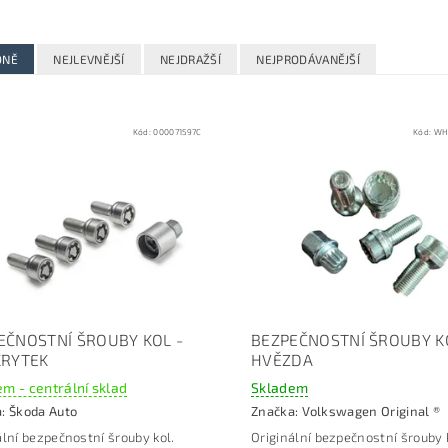
DNĚ
NEJLEVNĚJŠÍ
NEJDRAŽŠÍ
NEJPRODÁVANĚJŠÍ
Kód:
000071597C
Kód:
WH
EČNOSTNÍ ŠROUBY KOL -
BEZPEČNOSTNÍ ŠROUBY K
KRYTEK
HVĚZDA
m - centrální sklad
Skladem
a:
Škoda Auto
Značka:
Volkswagen Original ®
ální bezpečnostní šrouby kol.
Originální bezpečnostní šrouby 