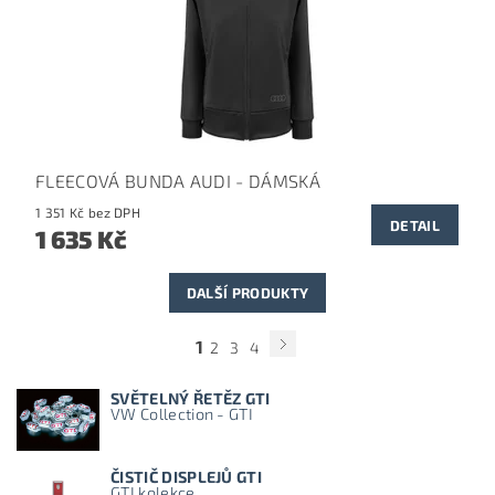
FLEECOVÁ BUNDA AUDI - DÁMSKÁ
1 351 Kč bez DPH
DETAIL
1 635 Kč
DALŠÍ PRODUKTY
1
2
3
4
SVĚTELNÝ ŘETĚZ GTI
VW Collection - GTI
ČISTIČ DISPLEJŮ GTI
GTI kolekce