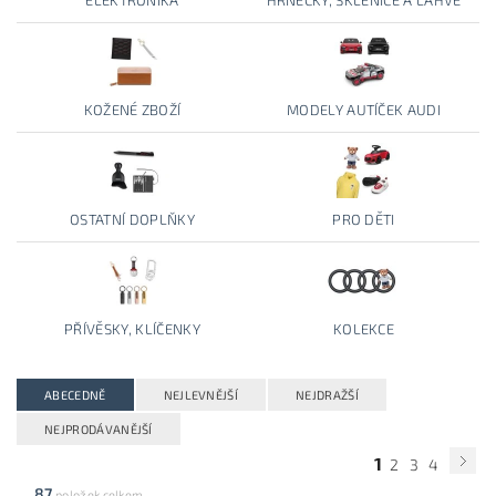
ELEKTRONIKA
HRNEČKY, SKLENICE A LAHVE
KOŽENÉ ZBOŽÍ
MODELY AUTÍČEK AUDI
OSTATNÍ DOPLŇKY
PRO DĚTI
PŘÍVĚSKY, KLÍČENKY
KOLEKCE
ABECEDNĚ
NEJLEVNĚJŠÍ
NEJDRAŽŠÍ
NEJPRODÁVANĚJŠÍ
1
2
3
4
87
položek celkem