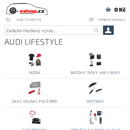
0 Kč
info@vw-eshop.cz
+420 773 993 113
AUDI LIFESTYLE
MÓDA
BATOHY, TAŠKY, VAKY, BOXY
DEKY, OSUŠKY, POLŠTÁŘE
DEŠTNÍKY