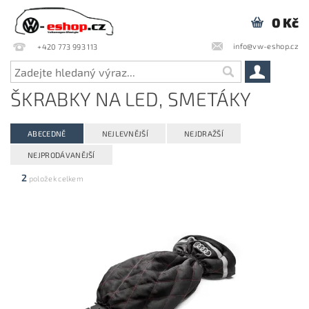
0 Kč
info@vw-eshop.cz
+420 773 993 113
ŠKRABKY NA LED, SMETÁKY
ABECEDNĚ
NEJLEVNĚJŠÍ
NEJDRAŽŠÍ
NEJPRODÁVANĚJŠÍ
2
položek celkem