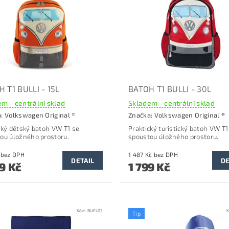
 T1 BULLI - 15L
BATOH T1 BULLI - 30L
m - centrální sklad
Skladem - centrální sklad
a:
Volkswagen Original ®
Značka:
Volkswagen Original ®
cký dětský batoh VW T1 se
Praktický turistický batoh VW T1
ou úložného prostoru.
spoustou úložného prostoru.
908 Kč bez DPH
1 487 Kč bez DPH
DETAIL
DE
9 Kč
1 799 Kč
Kód:
BUFL03
K
Tip