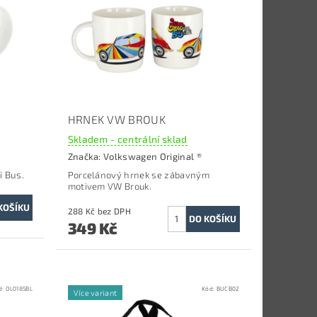
HRNEK VW BROUK
Skladem - centrální sklad
Značka:
Volkswagen Original ®
i Bus.
Porcelánový hrnek se zábavným
motivem VW Brouk.
288 Kč bez DPH
349 Kč
d:
OL0185BL
Kód:
BUCB02
Více variant