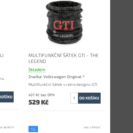
LI
MULTIFUNKČNÍ ŠÁTEK GTI - THE
LEGEND
Skladem
Značka:
Volkswagen Original ®
gnu
Multifunkční šátek v retro designu GTI.
437 Kč bez DPH
529 Kč
ód:
BUNE70
Kód:
GTINE42
Tip