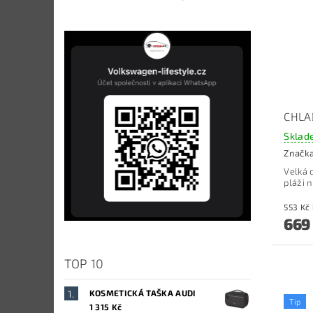
CHLAD
Sklad
Značk
Velká 
pláži n
669
TOP 10
KOSMETICKÁ TAŠKA AUDI
Tip
1 315 Kč