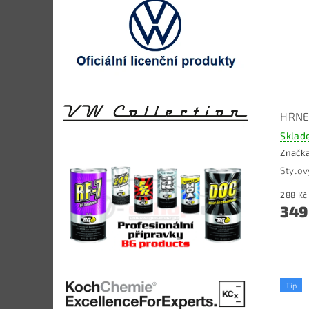
HRNEK
Sklad
Značk
Stylov
349
Tip