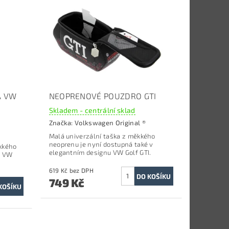
A VW
NEOPRENOVÉ POUZDRO GTI
Skladem - centrální sklad
Značka:
Volkswagen Original ®
Malá univerzální taška z měkkého
neoprenu je nyní dostupná také v
ěkkého
elegantním designu VW Golf GTI.
o VW
619 Kč bez DPH
749 Kč