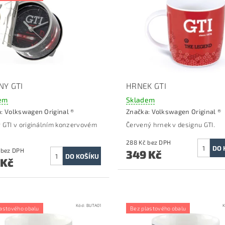
NY GTI
HRNEK GTI
em
Skladem
a:
Volkswagen Original ®
Značka:
Volkswagen Original ®
 GTI v originálním konzervovém
Červený hrnek v designu GTI.
288 Kč bez DPH
330 Kč bez DPH
349 Kč
 Kč
Kód:
BUTA01
K
astového obalu
Bez plastového obalu