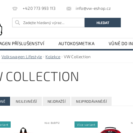
info@vw-eshop.cz
+420 773 993 113
GEN PŘÍSLUŠENSTVÍ
AUTOKOSMETIKA
VŮNĚ DO I
LE
AUDI PŘÍSLUŠENSTVÍ
Volkswagen Lifestyle
Kolekce
VW Collection
 COLLECTION
DNĚ
NEJLEVNĚJŠÍ
NEJDRAŽŠÍ
NEJPRODÁVANĚJŠÍ
Kód:
BUBP12
K
ariant
Více variant