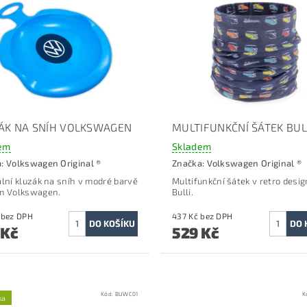
ÁK NA SNÍH VOLKSWAGEN
MULTIFUNKČNÍ ŠÁTEK BUL
em
Skladem
a:
Volkswagen Original ®
Značka:
Volkswagen Original ®
ální kluzák na sníh v modré barvě
Multifunkční šátek v retro desi
m Volkswagen.
Bulli.
330 Kč bez DPH
437 Kč bez DPH
 Kč
529 Kč
Kód:
BUWC01
K
ka