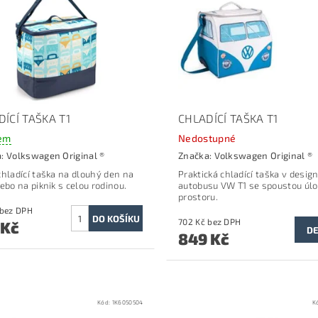
ÍCÍ TAŠKA T1
CHLADÍCÍ TAŠKA T1
em
Nedostupné
a:
Volkswagen Original ®
Značka:
Volkswagen Original ®
chladící taška na dlouhý den na
Praktická chladící taška v desig
ebo na piknik s celou rodinou.
autobusu VW T1 se spoustou úl
prostoru.
553 Kč bez DPH
702 Kč bez DPH
 Kč
DE
849 Kč
Kód:
1K6050504
K