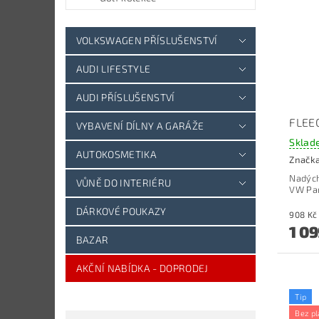
VOLKSWAGEN PŘÍSLUŠENSTVÍ
AUDI LIFESTYLE
AUDI PŘÍSLUŠENSTVÍ
FLEE
VYBAVENÍ DÍLNY A GARÁŽE
Sklad
AUTOKOSMETIKA
Značk
Nadých
VŮNĚ DO INTERIÉRU
VW Par
DÁRKOVÉ POUKAZY
1 09
BAZAR
AKČNÍ NABÍDKA - DOPRODEJ
Tip
Bez pl