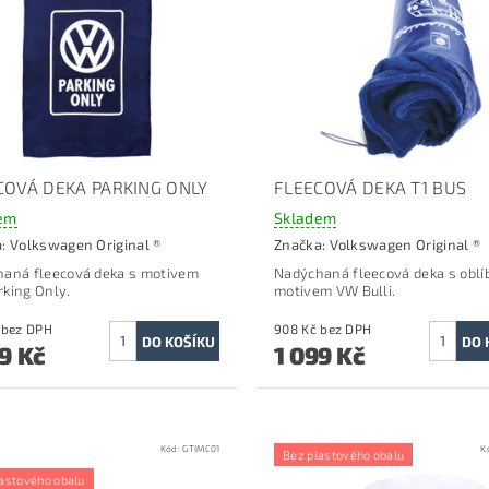
COVÁ DEKA PARKING ONLY
FLEECOVÁ DEKA T1 BUS
em
Skladem
a:
Volkswagen Original ®
Značka:
Volkswagen Original ®
aná fleecová deka s motivem
Nadýchaná fleecová deka s obl
king Only.
motivem VW Bulli.
908 Kč bez DPH
908 Kč bez DPH
9 Kč
1 099 Kč
Kód:
GTIMC01
K
Bez plastového obalu
astového obalu