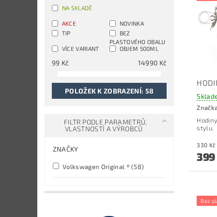
NA SKLADĚ
AKCE
NOVINKA
TIP
BEZ
PLASTOVÉHO OBALU
VÍCE VARIANT
OBJEM 500ML
99
Kč
14990
Kč
HODI
POLOŽEK K ZOBRAZENÍ:
58
Sklad
Značk
Hodiny
FILTR PODLE PARAMETRŮ,
stylu.
VLASTNOSTÍ A VÝROBCŮ
ZNAČKY
399
Volkswagen Original ®
(58)
Bez pl