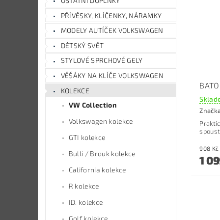
OSTATNÍ DOPLŇKY
PŘÍVĚSKY, KLÍČENKY, NÁRAMKY
MODELY AUTÍČEK VOLKSWAGEN
DĚTSKÝ SVĚT
STYLOVÉ SPRCHOVÉ GELY
VĚŠÁKY NA KLÍČE VOLKSWAGEN
BATOH
KOLEKCE
Sklade
VW Collection
Značk
Volkswagen kolekce
Prakti
spoust
GTI kolekce
Bulli / Brouk kolekce
1 09
California kolekce
R kolekce
ID. kolekce
Golf kolekce