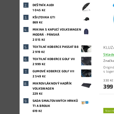
DEŠTNÍK AUDI
1 045 Kč
KŠILTOVKA GTI
869 Kč
MIKINA S KAPUCÍ VOLKSWAGEN
MODRÁ - PÁNSKÁ
2 015 Kč
KLUZ
TEXTILNÍ KOBERCE PASSAT B8
2 919 Kč
Sklad
TEXTILNÍ KOBERCE GOLF VII
Značk
2 999 Kč
Origin
s loge
GUMOVÉ KOBERCE GOLF VII
2 549 Kč
MIKROVLÁKNOVÝ HADŘÍK
399
VOLKSWAGEN
229 Kč
SADA SMALTOVANÝCH HRNKŮ
T1 A BROUK
Novin
619 Kč