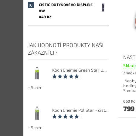
ČISTIČ DOTYKOVÉHO DISPLEJE
VW
449 Kč
JAK HODNOTÍ PRODUKTY NAŠI
ZÁKAZNÍCI?
NÁST
Sklade
Koch Chemie Green Star Univerzal - Univerzální čistič
Značk
|
Neoby
hodiny
+ Super
Samba 
799
Koch Chemie Pol Star - čistič kůže, textilu a alcantary, objem 1 L
|
+ Super