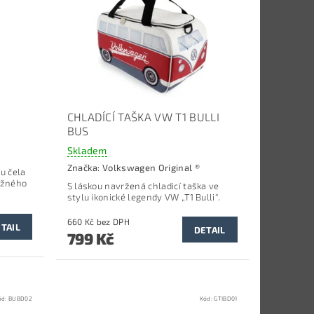
CHLADÍCÍ TAŠKA VW T1 BULLI
BUS
Skladem
Značka:
Volkswagen Original ®
nu čela
ožného
S láskou navržená chladicí taška ve
stylu
ikonické legendy VW „T1 Bulli“.
660 Kč bez DPH
TAIL
DETAIL
799 Kč
ód:
BUBD02
Kód:
GTIBD01