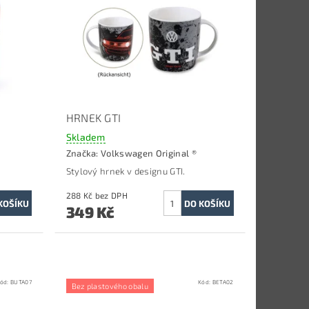
HRNEK GTI
Skladem
Značka:
Volkswagen Original ®
Stylový hrnek v designu GTI.
288 Kč bez DPH
349 Kč
ód:
BUTA07
Kód:
BETA02
Bez plastového obalu