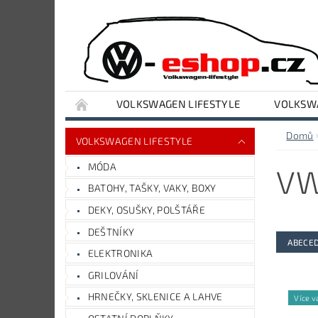
VOLKSWAGEN LIFESTYLE
VOLKSWA
VYBAVENÍ DÍLNY A GARÁŽE
AUDI LIFESTY
Domů
VOLKSWAGEN LIFESTYLE
MÓDA
VW
BATOHY, TAŠKY, VAKY, BOXY
DEKY, OSUŠKY, POLŠTÁŘE
DEŠTNÍKY
ABECE
ELEKTRONIKA
GRILOVÁNÍ
HRNEČKY, SKLENICE A LAHVE
Více v