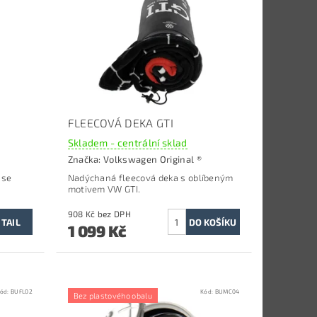
FLEECOVÁ DEKA GTI
Skladem - centrální sklad
Značka:
Volkswagen Original ®
 se
Nadýchaná fleecová deka s oblíbeným
motivem VW GTI.
908 Kč bez DPH
TAIL
1 099 Kč
ód:
BUFL02
Kód:
BUMC04
Bez plastového obalu