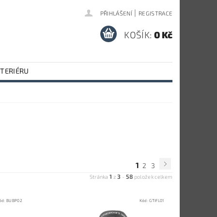
|
PŘIHLÁŠENÍ
REGISTRACE
KOŠÍK:
0 Kč
NTERIÉRU
1
2
3
1
3
58
Stránka
z
-
položek celkem
ód:
BUBP02
Kód:
GTIFL01