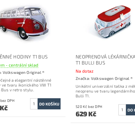
ĚNNÉ HODINY T1 BUS
NEOPRENOVÁ LÉKÁRNIČK
T1 BULLI BUS
m - centrální sklad
Na dotaz
a:
Volkswagen Original ®
Značka:
Volkswagen Original ®
čejné a elegantní nástěnné
 ve tvaru ikonického VW T1
Unikátní univerzální taška z m
Bus v retro stylu.
neoprenu ve tvaru legendárníh
Bulli T1.
660 Kč bez DPH
 Kč
520 Kč bez DPH
629 Kč