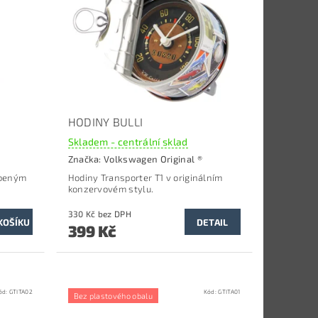
HODINY BULLI
Skladem - centrální sklad
Značka:
Volkswagen Original ®
íbeným
Hodiny Transporter T1 v originálním
konzervovém stylu.
330 Kč bez DPH
DETAIL
399 Kč
ód:
GTITA02
Kód:
GTITA01
Bez plastového obalu