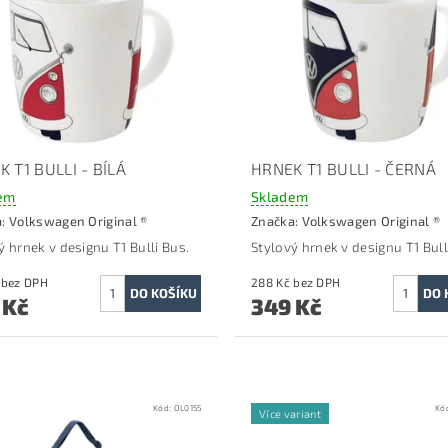
 T1 BULLI - BÍLÁ
HRNEK T1 BULLI - ČERNÁ
em
Skladem
a:
Volkswagen Original ®
Značka:
Volkswagen Original ®
ý hrnek v designu T1 Bulli Bus.
Stylový hrnek v designu T1 Bull
288 Kč bez DPH
288 Kč bez DPH
 Kč
349 Kč
Kód:
OL0155
Kó
Více variant