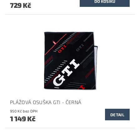
729 Kč
PLÁŽOVÁ OSUŠKA GTI - ČERNÁ
950 Kč bez DPH
DETAIL
1 149 Kč