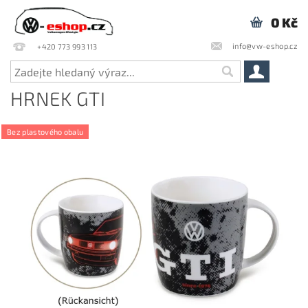
0 Kč
info@vw-eshop.cz
+420 773 993 113
HRNEK GTI
Bez plastového obalu