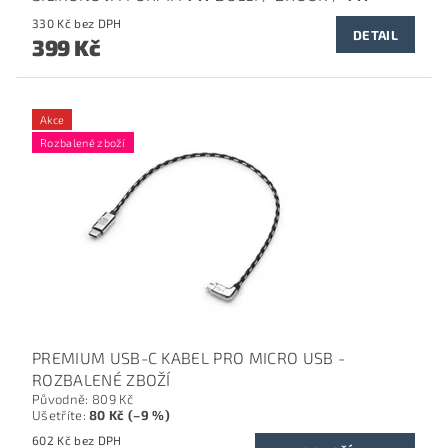
330 Kč bez DPH
DETAIL
399 Kč
Akce
Rozbalené zboží
PREMIUM USB-C KABEL PRO MICRO USB -
ROZBALENÉ ZBOŽÍ
Původně:
809 Kč
Ušetříte
:
80 Kč (–9 %)
602 Kč bez DPH