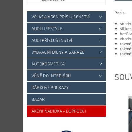
Popis:
VOLKSWAGEN PŘÍSLUŠENSTVÍ
snadno
AUDI LIFESTYLE
siliko
hodí s
vhodn
AUDI PŘÍSLUŠENSTVÍ
rozměr
rozměry
VYBAVENÍ DÍLNY A GARÁŽE
rozměr
AUTOKOSMETIKA
SOUV
VŮNĚ DO INTERIÉRU
DÁRKOVÉ POUKAZY
BAZAR
AKČNÍ NABÍDKA - DOPRODEJ