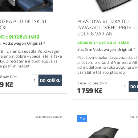
OŽKA POD DĚTSKOU
PLASTOVÁ VLOŽKA DO
ČKU
ZAVAZADLOVÉHO PROST
GOLF 8 VARIANT
m - centrální sklad
Skladem - centrální sklad
a:
Volkswagen Original ®
Značka:
Volkswagen Original ®
ální chránič sedadla Volkswagen,
nejenom dobře vypadá, ale je také
Plastová vložka do zavazadlov
cký. Znečištěná a opotřebovaná
prostoru p
ro Golf 8 Variant a Al
a patří minulosti.
od modelového roku 2020, pro v
variabilní ložnou plochou.
1 239 Kč bez DPH
99 Kč
1 454 Kč bez DPH
1 759 Kč
Kód:
5HV087900B041
Kód:
0
Tip