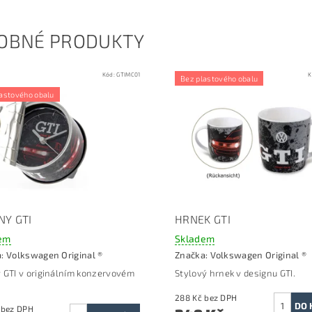
OBNÉ PRODUKTY
Kód:
GTIMC01
K
Bez plastového obalu
astového obalu
NY GTI
HRNEK GTI
em
Skladem
a:
Volkswagen Original ®
Značka:
Volkswagen Original ®
 GTI v originálním konzervovém
Stylový hrnek v designu GTI.
288 Kč bez DPH
330 Kč bez DPH