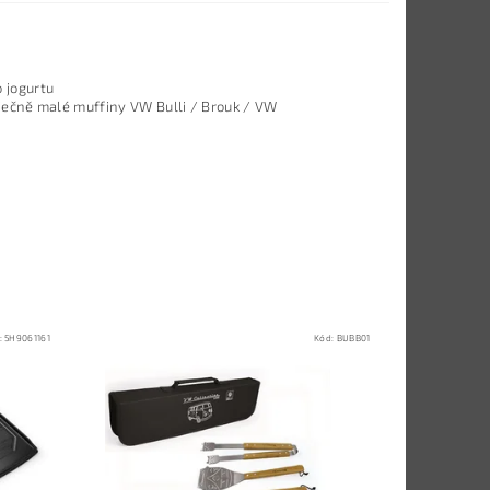
 jogurtu
 báječně malé muffiny VW Bulli / Brouk / VW
:
5H9061161
Kód:
BUBB01