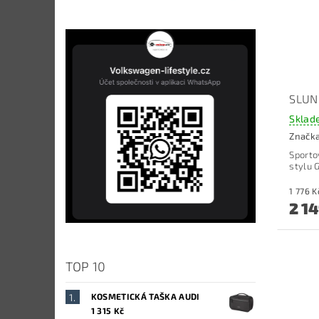
SLUN
Sklad
Značk
Sporto
stylu G
2 1
TOP 10
KOSMETICKÁ TAŠKA AUDI
1 315 Kč