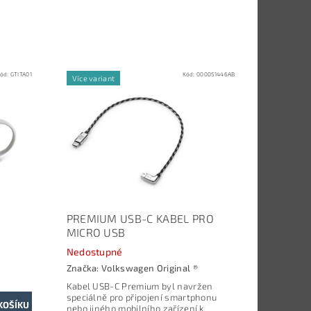
ód:
GTITA01
Kód:
000051446AB
Více variant
PREMIUM USB-C KABEL PRO
MICRO USB
Nedostupné
Značka:
Volkswagen Original ®
Kabel USB-C Premium byl navržen
speciálně pro připojení smartphonu
nebo jiného mobilního zařízení k