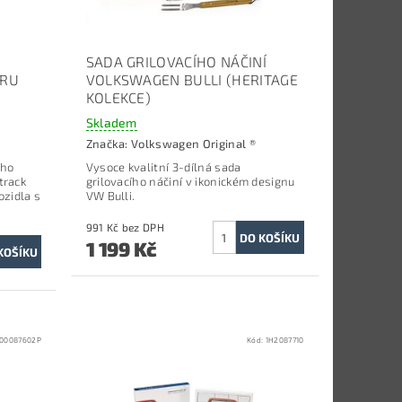
SADA GRILOVACÍHO NÁČINÍ
ORU
VOLKSWAGEN BULLI (HERITAGE
KOLEKCE)
Skladem
Značka:
Volkswagen Original ®
ého
Vysoce kvalitní 3-dílná sada
ltrack
grilovacího náčiní v ikonickém designu
ozidla s
VW Bulli.
991 Kč bez DPH
1 199 Kč
00087602P
Kód:
1H2087710