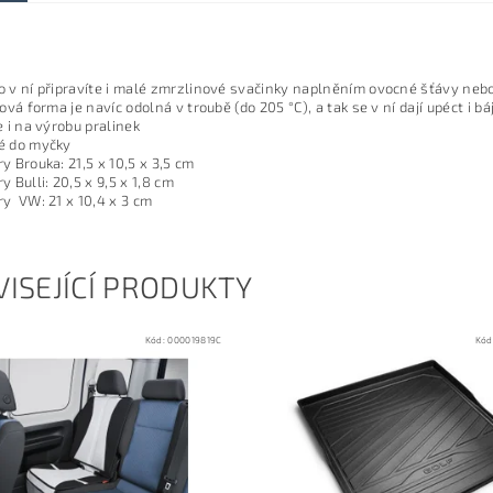
 v ní připravíte i malé zmrzlinové svačinky naplněním ovocné šťávy nebo
nová forma je navíc odolná v troubě (do 205 °C), a tak se v ní dají upéct i
e i na výrobu pralinek
é do myčky
y Brouka: 21,5 x 10,5 x 3,5 cm
 Bulli: 20,5 x 9,5 x 1,8 cm
y VW: 21 x 10,4 x 3 cm
ISEJÍCÍ PRODUKTY
Kód:
000019819C
Kód