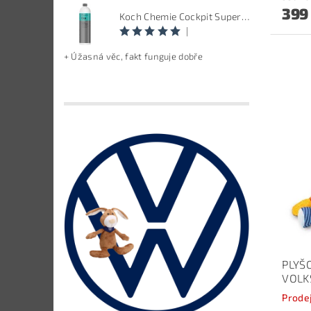
399
Koch Chemie Cockpit Super Pflege - ošetření vnitřních plastů, objem: 1 L
|
+ Úžasná věc, fakt funguje dobře
PLYŠ
VOLK
Prode