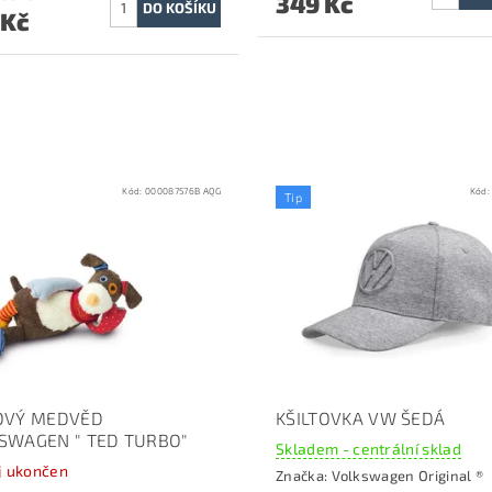
349 Kč
 Kč
Kód:
000087576B AQG
Kód
Tip
OVÝ MEDVĚD
KŠILTOVKA VW ŠEDÁ
SWAGEN " TED TURBO"
Skladem - centrální sklad
j ukončen
Značka:
Volkswagen Original ®