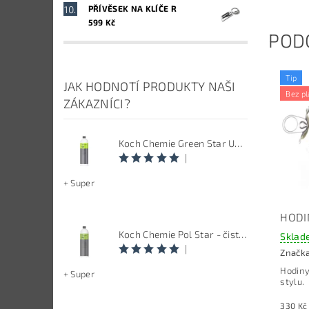
PŘÍVĚSEK NA KLÍČE R
599 Kč
POD
Tip
JAK HODNOTÍ PRODUKTY NAŠI
Bez pl
ZÁKAZNÍCI?
Koch Chemie Green Star Univerzal - Univerzální čistič
|
+ Super
HODI
Koch Chemie Pol Star - čistič kůže, textilu a alcantary, objem 1 L
Sklad
|
Značk
Hodiny
+ Super
stylu.