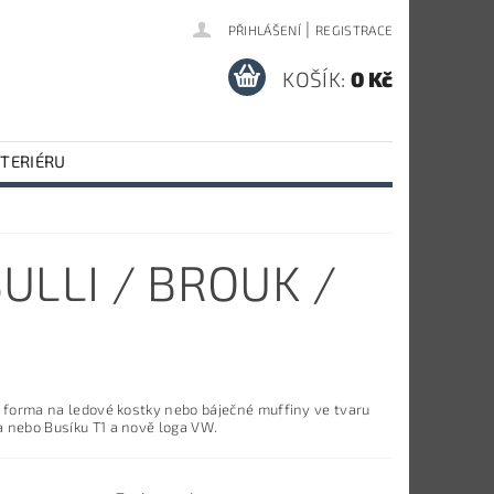
|
PŘIHLÁŠENÍ
REGISTRACE
KOŠÍK:
0 Kč
NTERIÉRU
ULLI / BROUK /
á forma na ledové kostky nebo báječné muffiny ve tvaru
 nebo Busíku T1 a nově loga VW.