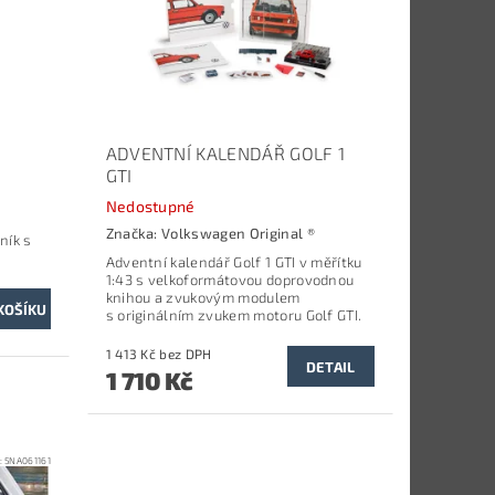
ADVENTNÍ KALENDÁŘ GOLF 1
GTI
Nedostupné
Značka:
Volkswagen Original ®
ník s
Adventní kalendář Golf 1 GTI v měřítku
1:43 s velkoformátovou doprovodnou
knihou a zvukovým modulem
s
originálním zvukem motoru Golf GTI.
1 413 Kč bez DPH
DETAIL
1 710 Kč
:
5NA061161