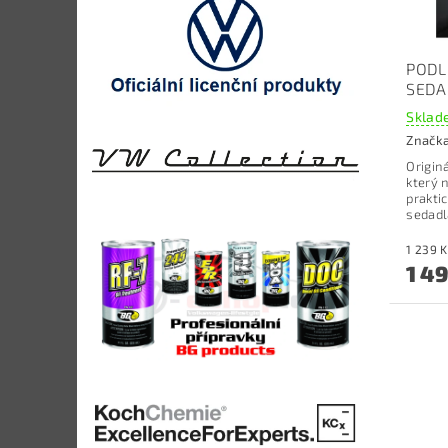
PODL
SEDA
Sklade
Značk
Origin
který 
prakti
sedadl
1 4