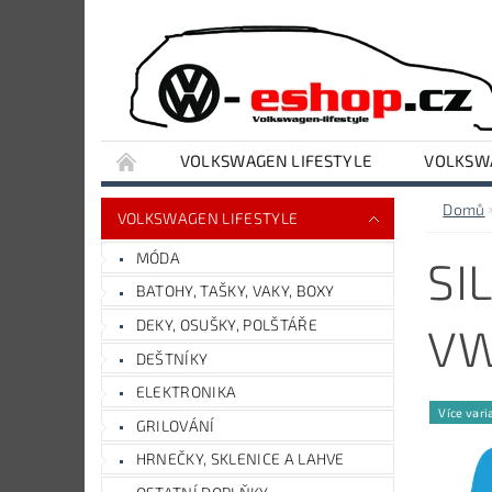
VOLKSWAGEN LIFESTYLE
VOLKSWA
VYBAVENÍ DÍLNY A GARÁŽE
AUDI LIFESTY
Domů
VOLKSWAGEN LIFESTYLE
MÓDA
SI
BATOHY, TAŠKY, VAKY, BOXY
DEKY, OSUŠKY, POLŠTÁŘE
V
DEŠTNÍKY
ELEKTRONIKA
Více vari
GRILOVÁNÍ
HRNEČKY, SKLENICE A LAHVE