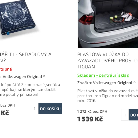
TÁŘ T1 - SEDADLOVÝ A
PLASTOVÁ VLOŽKA DO
VÝ
ZAVAZADLOVÉHO PROST
TIGUAN
tupné
Skladem - centrální sklad
a:
Volkswagen Original ®
Značka:
Volkswagen Original ®
lní polštář 2 k
ombinací (sedák a
 opěrka), se kterým lze docílit
Plastová vložka do zavazadlov
né polohy při sezení.
prostoru pro Tiguan o
d modelov
roku 2016.
669 Kč bez DPH
 Kč
1 272 Kč bez DPH
1 539 Kč