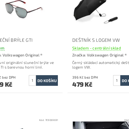
EČNÍ BRÝLE GTI
DEŠTNÍK S LOGEM VW
em
Skladem - centrální sklad
a:
Volkswagen Original ®
Značka:
Volkswagen Original ®
vní originální sluneční brýle ve
Černý
skládací automatický dešt
TI s barevnou horní linií.
logem VW.
1 776 Kč bez DPH
396 Kč bez DPH
49 Kč
479 Kč
Kód:
7E9069691
Kód