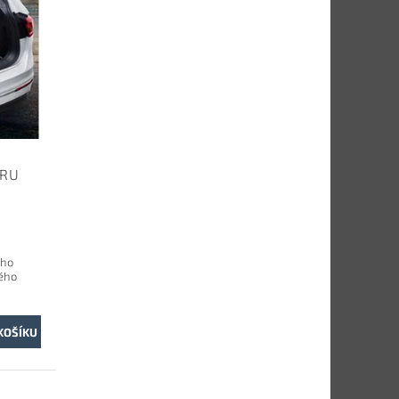
ORU
ého
ého