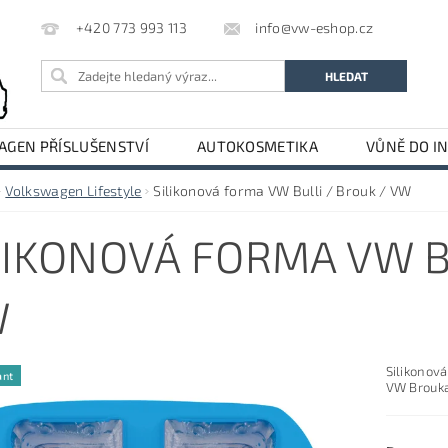
info@vw-eshop.cz
+420 773 993 113
GEN PŘÍSLUŠENSTVÍ
AUTOKOSMETIKA
VŮNĚ DO I
LE
AUDI PŘÍSLUŠENSTVÍ
Volkswagen Lifestyle
Silikonová forma VW Bulli / Brouk / VW
LIKONOVÁ FORMA VW B
W
Silikonov
ant
VW Brouka