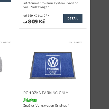
infotainmentovému systému vašeho
vozu Volkswagen.
od 669 Kč bez DPH
DETAIL
809 Kč
od
:
5H1084300
Kód:
BUDM06
ROHOŽKA PARKING ONLY
Skladem
Značka:
Volkswagen Original ®