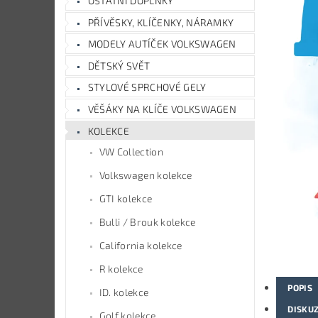
OSTATNÍ DOPLŇKY
PŘÍVĚSKY, KLÍČENKY, NÁRAMKY
MODELY AUTÍČEK VOLKSWAGEN
DĚTSKÝ SVĚT
STYLOVÉ SPRCHOVÉ GELY
VĚŠÁKY NA KLÍČE VOLKSWAGEN
KOLEKCE
VW Collection
Volkswagen kolekce
GTI kolekce
Bulli / Brouk kolekce
California kolekce
R kolekce
POPIS
ID. kolekce
DISKU
Golf kolekce