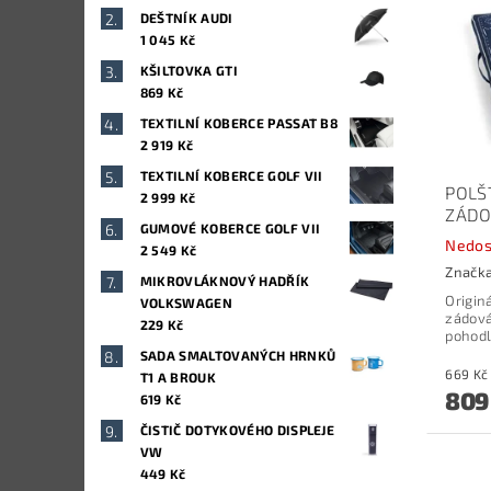
DEŠTNÍK AUDI
1 045 Kč
KŠILTOVKA GTI
869 Kč
TEXTILNÍ KOBERCE PASSAT B8
2 919 Kč
TEXTILNÍ KOBERCE GOLF VII
POLŠ
2 999 Kč
ZÁDO
GUMOVÉ KOBERCE GOLF VII
Nedos
2 549 Kč
Značk
MIKROVLÁKNOVÝ HADŘÍK
Originá
VOLKSWAGEN
zádová
229 Kč
pohodl
SADA SMALTOVANÝCH HRNKŮ
T1 A BROUK
809
619 Kč
ČISTIČ DOTYKOVÉHO DISPLEJE
VW
449 Kč