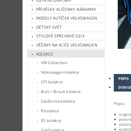
OSTATNÍ DOPLŇKY
PŘÍVĚSKY, KLÍČENKY, NÁRAMKY
MODELY AUTÍČEK VOLKSWAGEN
DĚTSKÝ SVĚT
STYLOVÉ SPRCHOVÉ GELY
VĚŠÁKY NA KLÍČE VOLKSWAGEN
KOLEKCE
VW Collection
Volkswagen kolekce
POPIS
GTI kolekce
DISKU
Bulli / Brouk kolekce
California kolekce
Popis:
R kolekce
origin
přesně
ID. kolekce
odoln
protis
Golf kolekce