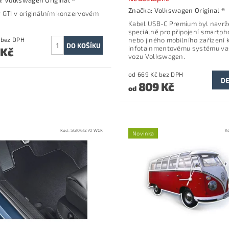
a:
Volkswagen Original ®
Značka:
Volkswagen Original ®
 GTI v originálním konzervovém
Kabel USB-C Premium byl navr
speciálně pro připojení smartp
330 Kč bez DPH
nebo jiného mobilního zařízení 
infotainmentovému systému v
 Kč
vozu Volkswagen.
od 669 Kč bez DPH
DE
809 Kč
od
Kód:
5G1061270 WGK
K
Novinka