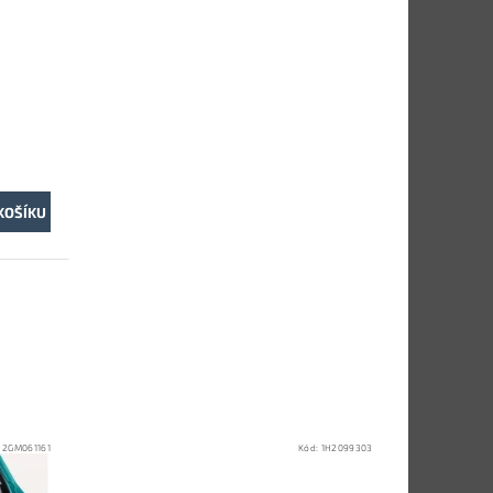
:
2GM061161
Kód:
1H2099303