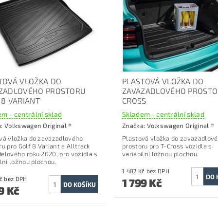
TOVÁ VLOŽKA DO
PLASTOVÁ VLOŽKA DO
ZADLOVÉHO PROSTORU
ZAVAZADLOVÉHO PROSTO
 8 VARIANT
CROSS
m - centrální sklad
Skladem - centrální sklad
a:
Volkswagen Original ®
Značka:
Volkswagen Original ®
vá vložka do zavazadlového
Plastová vložka do zavazadlov
ru p
ro Golf 8 Variant a Alltrack
prostoru p
ro T-Cross vozidla s
elového roku 2020, pro vozidla s
variabilní ložnou plochou.
ilní ložnou plochou.
1 487 Kč bez DPH
1 454 Kč bez DPH
1 799 Kč
9 Kč