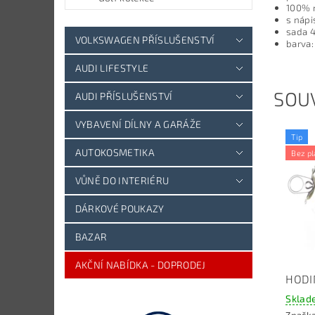
100% 
s náp
sada 4
VOLKSWAGEN PŘÍSLUŠENSTVÍ
barva:
AUDI LIFESTYLE
SOUV
AUDI PŘÍSLUŠENSTVÍ
VYBAVENÍ DÍLNY A GARÁŽE
Tip
AUTOKOSMETIKA
Bez pl
VŮNĚ DO INTERIÉRU
DÁRKOVÉ POUKAZY
BAZAR
AKČNÍ NABÍDKA - DOPRODEJ
HODI
Sklad