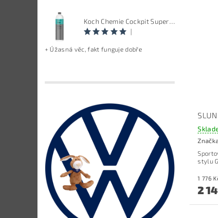
Koch Chemie Cockpit Super Pflege - ošetření vnitřních plastů, objem: 1 L
|
+ Úžasná věc, fakt funguje dobře
SLUN
Sklad
Značk
Sporto
stylu G
2 1