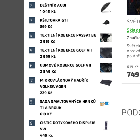
DEŠTNÍK AUDI
1 045 Kč
KŠILTOVKA GTI
SVĚT
869 Kč
Sklad
TEXTILNÍ KOBERCE PASSAT B8
Značk
2 919 Kč
Světel
TEXTILNÍ KOBERCE GOLF VII
opravd
poutače
2 999 Kč
GUMOVÉ KOBERCE GOLF VII
2 549 Kč
749
MIKROVLÁKNOVÝ HADŘÍK
VOLKSWAGEN
229 Kč
SADA SMALTOVANÝCH HRNKŮ
T1 A BROUK
POD
619 Kč
ČISTIČ DOTYKOVÉHO DISPLEJE
VW
449 Kč