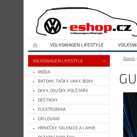
VOLKSWAGEN LIFESTYLE
VOLKSWA
VYBAVENÍ DÍLNY A GARÁŽE
AUDI LIFESTY
Domů
VOLKSWAGEN LIFESTYLE
MÓDA
GU
BATOHY, TAŠKY, VAKY, BOXY
DEKY, OSUŠKY, POLŠTÁŘE
DEŠTNÍKY
ELEKTRONIKA
GRILOVÁNÍ
HRNEČKY, SKLENICE A LAHVE