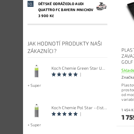
DĚTSKÉ ODRÁŽEDLO AUDI
QUATTRO FC BAYERN MNICHOV
3 900 Kč
JAK HODNOTÍ PRODUKTY NAŠI
PLAS
ZÁKAZNÍCI?
ZAVA
GOLF
Koch Chemie Green Star Univerzal - Univerzální čistič
Sklade
|
Značk
Plasto
+ Super
prosto
od mod
variab
Koch Chemie Pol Star - čistič kůže, textilu a alcantary, objem 1 L
|
1 75
+ Super