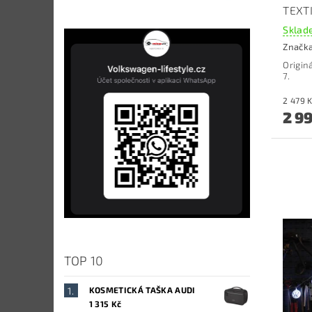
TEXTI
Sklade
Značk
Origin
7.
2 9
TOP 10
KOSMETICKÁ TAŠKA AUDI
1 315 Kč