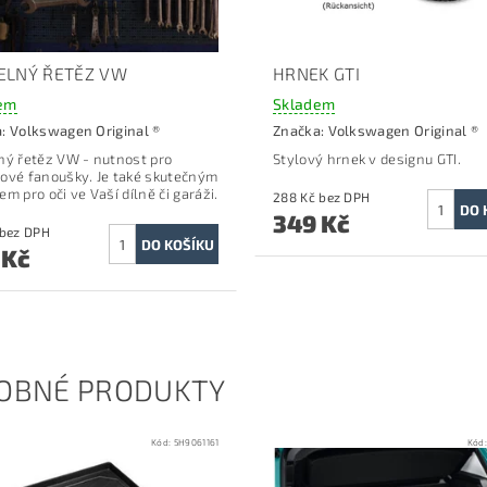
ELNÝ ŘETĚZ VW
HRNEK GTI
em
Skladem
a:
Volkswagen Original ®
Značka:
Volkswagen Original ®
ný řetěz VW -
nutnost pro
Stylový hrnek v designu GTI.
ové fanoušky.
Je také skutečným
m pro oči ve Vaší dílně či garáži.
288 Kč bez DPH
349 Kč
619 Kč bez DPH
 Kč
OBNÉ PRODUKTY
Kód:
5H9061161
Kód