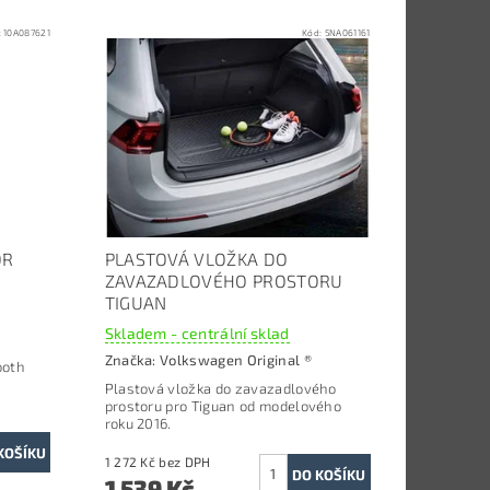
:
10A087621
Kód:
5NA061161
OR
PLASTOVÁ VLOŽKA DO
ZAVAZADLOVÉHO PROSTORU
TIGUAN
Skladem - centrální sklad
Značka:
Volkswagen Original ®
ooth
Plastová vložka do zavazadlového
prostoru pro Tiguan o
d modelového
roku 2016.
1 272 Kč bez DPH
1 539 Kč