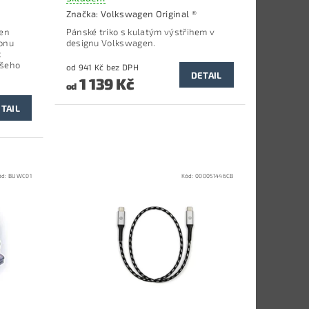
Značka:
Volkswagen Original ®
žen
Pánské triko s kulatým výstřihem v
honu
designu Volkswagen.
k
ašeho
od 941 Kč bez DPH
DETAIL
1 139 Kč
od
TAIL
ód:
BUWC01
Kód:
000051446CB