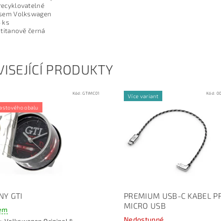
recyklovatelné
isem Volkswagen
 ks
 titanově černá
ISEJÍCÍ PRODUKTY
Kód:
GTIMC01
Kód:
0
Více variant
astového obalu
NY GTI
PREMIUM USB-C KABEL P
MICRO USB
em
Nedostupné