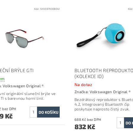
Kód:
5HV087900B041
Kód
EČNÍ BRÝLE GTI
BLUETOOTH REPRODUKT
(KOLEKCE ID)
em
Na dotaz
a:
Volkswagen Original ®
Značka:
Volkswagen Original ®
vní originální sluneční brýle ve
TI s barevnou horní linií.
Bezdrátový reproduktor s Bluet
4.2, integrovaný Bluetooth čip
1 776 Kč bez DPH
poskytuje naprosto čistý zvuk.
49 Kč
688 Kč bez DPH
832 Kč