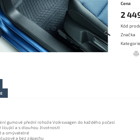
Cena
2 44
Kód prod
Značka
Kategori
ZE
ální gumové přední rohože Volkswagen do každého počasí
 lícující a s dlouhou životností
é a omývatelné
kluzové a bez zápachu