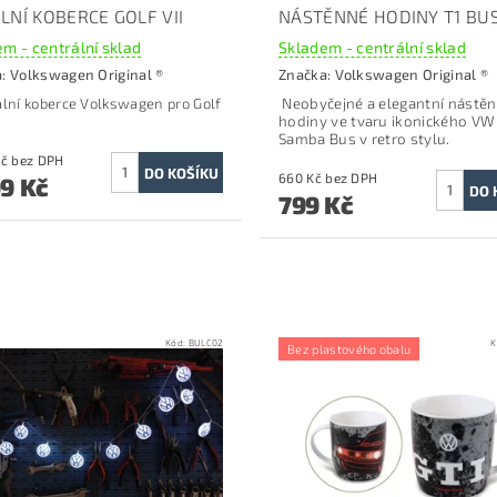
LNÍ KOBERCE GOLF VII
NÁSTĚNNÉ HODINY T1 BU
m - centrální sklad
Skladem - centrální sklad
a:
Volkswagen Original ®
Značka:
Volkswagen Original ®
ální koberce Volkswagen pro Golf
Neobyčejné a elegantní nástě
hodiny ve tvaru ikonického VW
Samba Bus v retro stylu.
2 479 Kč bez DPH
660 Kč bez DPH
99 Kč
799 Kč
Kód:
BULC02
K
Bez plastového obalu