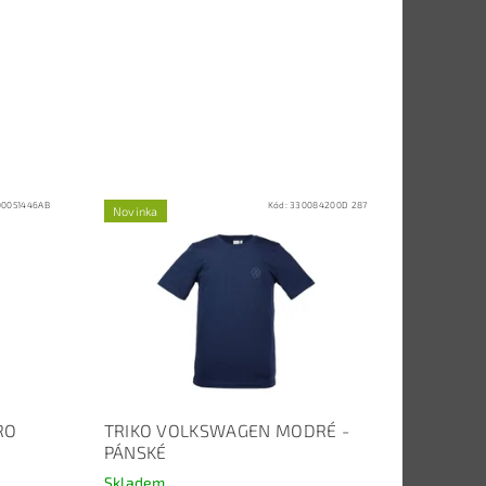
00051446AB
Kód:
330084200D 287
Novinka
RO
TRIKO VOLKSWAGEN MODRÉ -
PÁNSKÉ
Skladem