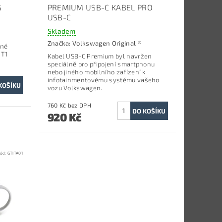
S
PREMIUM USB-C KABEL PRO
USB-C
Skladem
Značka:
Volkswagen Original ®
nné
 T1
Kabel USB-C Premium byl navržen
speciálně pro připojení smartphonu
nebo jiného mobilního zařízení k
infotainmentovému systému vašeho
vozu Volkswagen.
760 Kč bez DPH
920 Kč
ód:
GTITA01