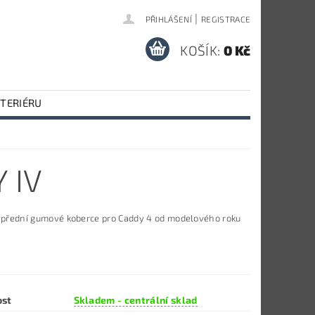
|
PŘIHLÁŠENÍ
REGISTRACE
KOŠÍK:
0 Kč
NTERIÉRU
 IV
í přední gumové koberce pro Caddy 4 od modelového roku
ost
Skladem - centrální sklad