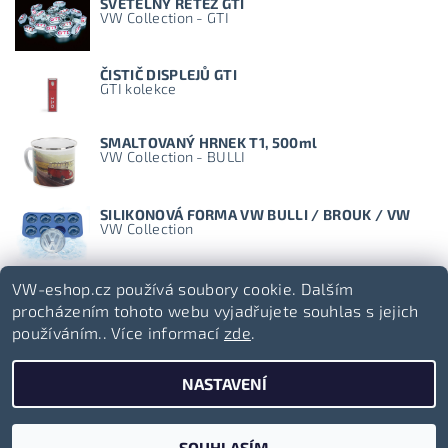
SVĚTELNÝ ŘETĚZ GTI
VW Collection - GTI
ČISTIČ DISPLEJŮ GTI
GTI kolekce
SMALTOVANÝ HRNEK T1, 500ml
VW Collection - BULLI
SILIKONOVÁ FORMA VW BULLI / BROUK / VW
VW Collection
VW-eshop.cz používá soubory cookie. Dalším
procházením tohoto webu vyjadřujete souhlas s jejich
používáním.. Více informací
zde
.
Volkswagen-lifestyle.cz
NASTAVENÍ
2026 ©
VW-eshop.cz
, všechna práva vyhrazena
Vytvořil Shoptet
SOUHLASÍM