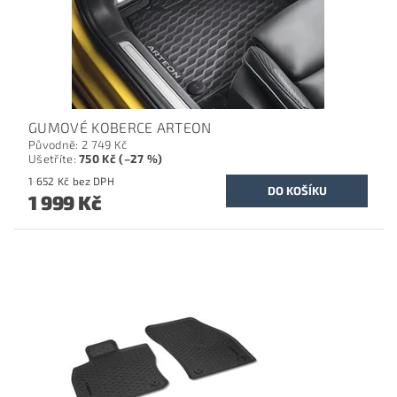
GUMOVÉ KOBERCE ARTEON
Původně:
2 749 Kč
Ušetříte
:
750 Kč (–27 %)
1 652 Kč bez DPH
1 999 Kč