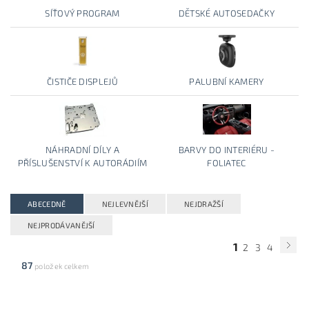
SÍŤOVÝ PROGRAM
DĚTSKÉ AUTOSEDAČKY
ČISTIČE DISPLEJŮ
PALUBNÍ KAMERY
NÁHRADNÍ DÍLY A
BARVY DO INTERIÉRU -
PŘÍSLUŠENSTVÍ K AUTORÁDIÍM
FOLIATEC
ABECEDNĚ
NEJLEVNĚJŠÍ
NEJDRAŽŠÍ
NEJPRODÁVANĚJŠÍ
1
2
3
4
87
položek celkem