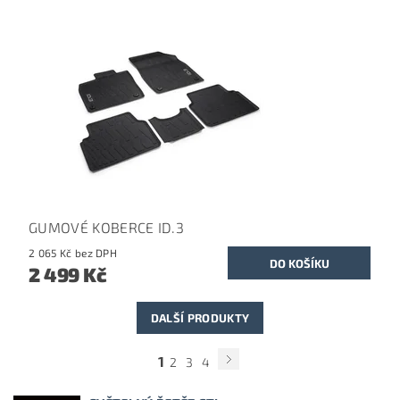
GUMOVÉ KOBERCE ID.3
2 065 Kč bez DPH
2 499 Kč
DALŠÍ PRODUKTY
1
2
3
4