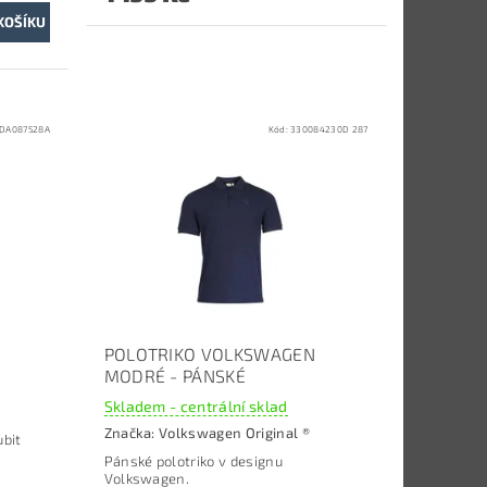
DA087528A
Kód:
330084230D 287
POLOTRIKO VOLKSWAGEN
MODRÉ - PÁNSKÉ
Skladem - centrální sklad
Značka:
Volkswagen Original ®
ubit
Pánské polotriko v designu
Volkswagen.