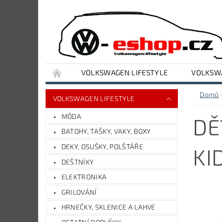
VOLKSWAGEN LIFESTYLE
VOLKSWA
VYBAVENÍ DÍLNY A GARÁŽE
AUDI LIFESTY
Domů
VOLKSWAGEN LIFESTYLE
MÓDA
DĚ
BATOHY, TAŠKY, VAKY, BOXY
DEKY, OSUŠKY, POLŠTÁŘE
KI
DEŠTNÍKY
ELEKTRONIKA
GRILOVÁNÍ
HRNEČKY, SKLENICE A LAHVE