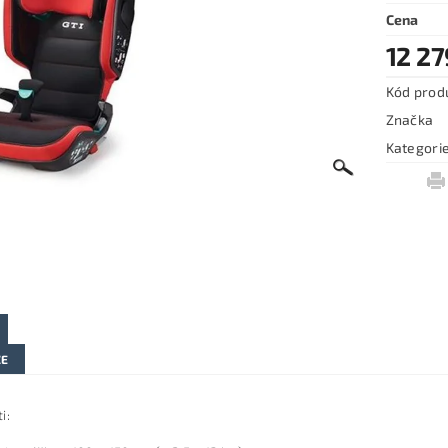
Cena
12 27
Kód prod
Značka
Kategori
ZE
i: