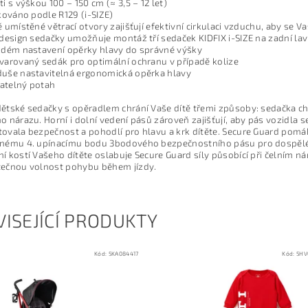
ti s výškou 100 – 150 cm (≈ 3,5 – 12 let)
ikováno podle R129 (i-SIZE)
ě umístěné větrací otvory zajišťují efektivní cirkulaci vzduchu, aby se Vaš
 design sedačky umožňuje montáž tří sedaček KIDFIX i-SIZE na zadní la
ždém nastavení opěrky hlavy do správné výšky
varovaný sedák pro optimální ochranu v případě kolize
uše nastavitelná ergonomická opěrka hlavy
atelný potah
ětské sedačky s opěradlem chrání Vaše dítě třemi způsoby: sedačka chr
o nárazu. Horní i dolní vedení pásů zároveň zajišťují, aby pás vozidla
ovala bezpečnost a pohodlí pro hlavu a krk dítěte. Secure Guard pomáhá
vnému 4. upínacímu bodu 3bodového bezpečnostního pásu pro dospělé.
í kostí Vašeho dítěte oslabuje Secure Guard síly působící při čelním
tečnou volnost pohybu během jízdy.
ISEJÍCÍ PRODUKTY
Kód:
5KA084417
Kód:
5HV