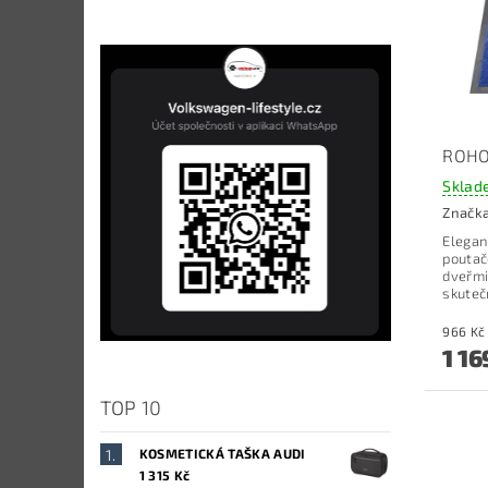
ROHO
Sklad
Značk
Elegan
pouta
dveřmi 
skuteč
1 16
TOP 10
KOSMETICKÁ TAŠKA AUDI
1 315 Kč