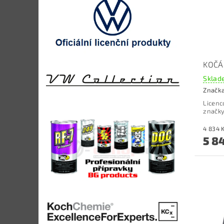
KOČÁ
Sklade
Značk
Licenc
značky
5 8