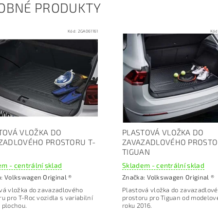
OBNÉ PRODUKTY
Kód:
2GA061161
Kód
TOVÁ VLOŽKA DO
PLASTOVÁ VLOŽKA DO
ZADLOVÉHO PROSTORU T-
ZAVAZADLOVÉHO PROST
TIGUAN
m - centrální sklad
Skladem - centrální sklad
a:
Volkswagen Original ®
Značka:
Volkswagen Original ®
vá vložka do zavazadlového
Plastová vložka do zavazadlov
ru p
ro T-Roc vozidla s variabilní
prostoru pro Tiguan o
d modelov
 plochou.
roku 2016.