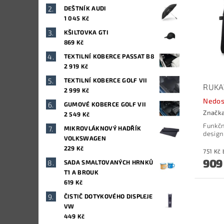
DEŠTNÍK AUDI
1 045 Kč
KŠILTOVKA GTI
869 Kč
TEXTILNÍ KOBERCE PASSAT B8
2 919 Kč
TEXTILNÍ KOBERCE GOLF VII
RUKAV
2 999 Kč
Nedos
GUMOVÉ KOBERCE GOLF VII
Značk
2 549 Kč
Funkčn
MIKROVLÁKNOVÝ HADŘÍK
design
VOLKSWAGEN
229 Kč
909
SADA SMALTOVANÝCH HRNKŮ
T1 A BROUK
619 Kč
ČISTIČ DOTYKOVÉHO DISPLEJE
VW
449 Kč