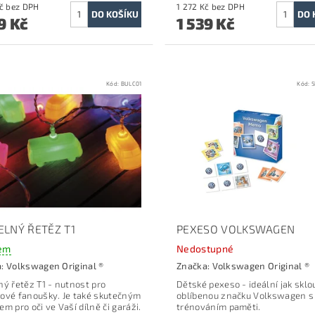
1 487 Kč bez DPH
1 272 Kč bez DPH
9 Kč
1 539 Kč
Kód:
BULC01
Kód:
5
ELNÝ ŘETĚZ T1
PEXESO VOLKSWAGEN
em
Nedostupné
a:
Volkswagen Original ®
Značka:
Volkswagen Original ®
ný řetěz T1 -
nutnost pro
Dětské pexeso - ideální jak sklo
ové fanoušky.
Je také skutečným
oblíbenou značku Volkswagen s
m pro oči ve Vaší dílně či garáži.
trénováním paměti.