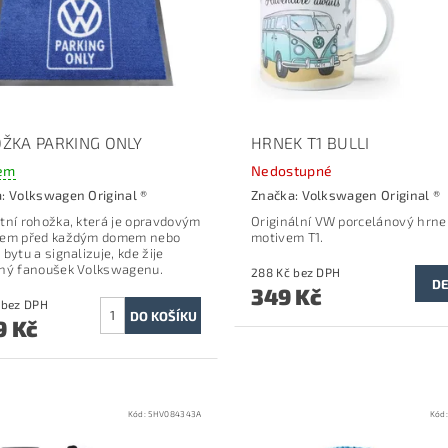
ŽKA PARKING ONLY
HRNEK T1 BULLI
em
Nedostupné
a:
Volkswagen Original ®
Značka:
Volkswagen Original ®
tní rohožka, která je opravdovým
Originální VW porcelánový hrne
čem před každým domem nebo
motivem T1.
bytu a signalizuje, kde žije
ný fanoušek Volkswagenu.
288 Kč bez DPH
DE
349 Kč
966 Kč bez DPH
9 Kč
Kód:
5HV084343A
Kód