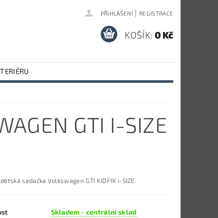
|
PŘIHLÁŠENÍ
REGISTRACE
KOŠÍK:
0 Kč
NTERIÉRU
AGEN GTI I-SIZE
 dětská sedačka Volkswagen GTI KIDFIX i-SIZE.
ost
Skladem - centrální sklad