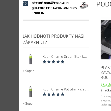
POD
DĚTSKÉ ODRÁŽEDLO AUDI
QUATTRO FC BAYERN MNICHOV
3 900 Kč
JAK HODNOTÍ PRODUKTY NAŠI
ZÁKAZNÍCI?
Koch Chemie Green Star Univerzal - Univerzální čistič
|
PLAS
+ Super
ZAVA
ROC
Sklade
Koch Chemie Pol Star - čistič kůže, textilu a alcantary, objem 1 L
Značk
|
Plasto
prosto
+ Super
ložnou