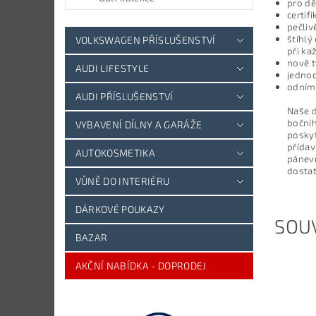
pro dě
certif
pečliv
štíhlý
VOLKSWAGEN PŘÍSLUŠENSTVÍ
při ka
nově t
AUDI LIFESTYLE
jednod
odním
AUDI PŘÍSLUŠENSTVÍ
Naše d
bočníh
VYBAVENÍ DÍLNY A GARÁŽE
poskyt
přída
AUTOKOSMETIKA
pánevn
dosta
VŮNĚ DO INTERIÉRU
DÁRKOVÉ POUKAZY
SOUV
BAZAR
AKČNÍ NABÍDKA - DOPRODEJ