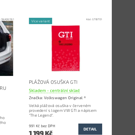
:
5NA061161
Kód:
GTIBT01
Více variant
PLÁŽOVÁ OSUŠKA GTI
ORU
Skladem - centrální sklad
Značka:
Volkswagen Original ®
Velká plážová osuška v červeném
provedení s logem VW GTI a nápisem
"The Legend".
ého
ého
991 Kč bez DPH
DETAIL
1 199 Kč