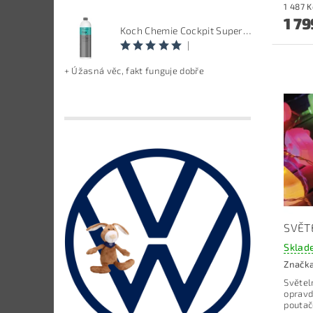
1 79
Koch Chemie Cockpit Super Pflege - ošetření vnitřních plastů, objem: 1 L
|
+ Úžasná věc, fakt funguje dobře
SVĚT
Sklad
Značk
Světel
opravd
poutače