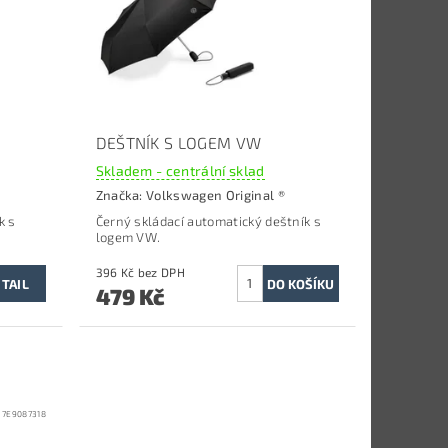
DEŠTNÍK S LOGEM VW
Skladem - centrální sklad
Značka:
Volkswagen Original ®
k s
Černý
skládací automatický deštník s
logem VW.
396 Kč bez DPH
TAIL
479 Kč
:
7E9087318