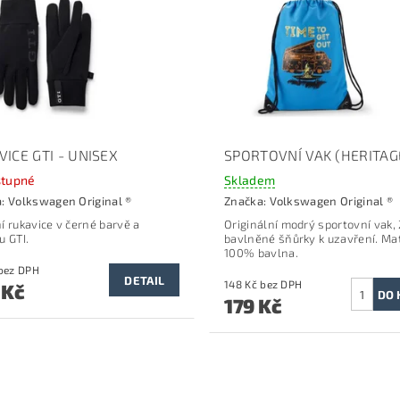
ICE GTI - UNISEX
SPORTOVNÍ VAK (HERITAG
tupné
Skladem
a:
Volkswagen Original ®
Značka:
Volkswagen Original ®
í rukavice v černé barvě a
Originální modrý sportovní vak,
u GTI.
bavlněné šňůrky k uzavření.
Mat
100% bavlna.
751 Kč bez DPH
DETAIL
148 Kč bez DPH
 Kč
179 Kč