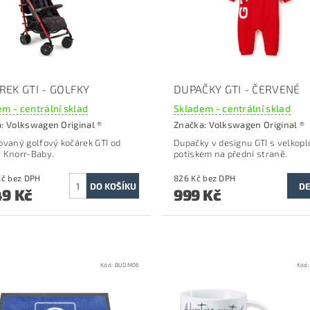
REK GTI - GOLFKY
DUPAČKY GTI - ČERVENÉ
m - centrální sklad
Skladem - centrální sklad
a:
Volkswagen Original ®
Značka:
Volkswagen Original ®
ovaný golfový kočárek GTI od
Dupačky v designu GTI s velkop
 Knorr-Baby.
potiskem na přední straně.
4 834 Kč bez DPH
826 Kč bez DPH
DE
49 Kč
999 Kč
Kód:
BUDM06
Kód