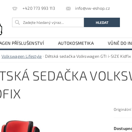
info@vw-eshop.cz
+420 773 993 113
GEN PŘÍSLUŠENSTVÍ
AUTOKOSMETIKA
VŮNĚ DO I
LE
AUDI PŘÍSLUŠENSTVÍ
Volkswagen Lifestyle
Dětská sedačka Volkswagen GTI i-SIZE Kidfix
TSKÁ SEDAČKA VOLKSW
DFIX
Originální
Dostupn