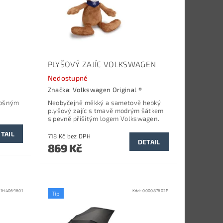
PLYŠOVÝ ZAJÍC VOLKSWAGEN
Nedostupné
Značka:
Volkswagen Original ®
lošným
Neobyčejně měkký a sametově hebký
plyšový zajíc s tmavě modrým šátkem
s pevně přišitým logem Volkswagen.
TAIL
718 Kč bez DPH
DETAIL
869 Kč
:
1H4069601
Kód:
000087602P
Tip