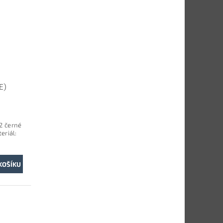
E)
 2 černé
eriál: