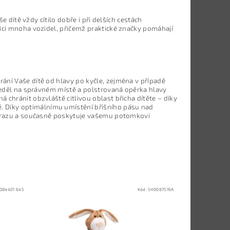
e dítě vždy cítilo dobře i při delších cestách
vici mnoha vozidel, přičemž praktické značky pomáhají
ání Vaše dítě od hlavy po kyčle, zejména v případě
 seděl na správném místě a polstrovaná opěrka hlavy
 chránit obzvláště citlivou oblast břicha dítěte – díky
 Díky optimálnímu umístění břišního pásu nad
 nárazu a současně poskytuje vašemu potomkovi
084401 645
Kód:
5H0087576A