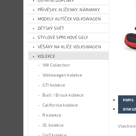
OSTATNÍ DOPLŇKY
PŘÍVĚSKY, KLÍČENKY, NÁRAMKY
MODELY AUTÍČEK VOLKSWAGEN
DĚTSKÝ SVĚT
STYLOVÉ SPRCHOVÉ GELY
VĚŠÁKY NA KLÍČE VOLKSWAGEN
KOLEKCE
VW Collection
Volkswagen kolekce
GTI kolekce
Bulli / Brouk kolekce
POPIS
California kolekce
DISKU
R kolekce
ID. kolekce
Vlastnost
Golf kolekce