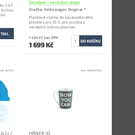
Skladem - centrální sklad
ku 1:43
Značka:
Volkswagen Original ®
 knihou
ním
Plastová vložka do zavazadlového
prostoru p
ro ID.3, pro vozidla s
variabilní ložnou plochou.
TAIL
1 404 Kč bez DPH
1 699 Kč
Kód:
BUIT01
Kód:
10A087703C
LLI /
HRNEK ID