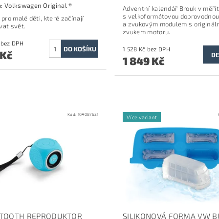
a:
Volkswagen Original ®
Adventní kalendář Brouk v měřít
s velkoformátovou doprovodnou
 pro malé děti, které začínají
a zvukovým modulem s
originál
vat svět.
zvukem motoru.
660 Kč bez DPH
1 528 Kč bez DPH
 Kč
DE
1 849 Kč
Kód:
10A087621
Více variant
TOOTH REPRODUKTOR
SILIKONOVÁ FORMA VW BU