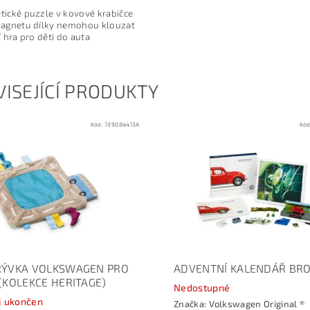
ické puzzle v kovové krabičce
magnetu dílky nemohou klouzat
í hra pro děti do auta
ISEJÍCÍ PRODUKTY
Kód:
7E9084413A
Kó
RÝVKA VOLKSWAGEN PRO
ADVENTNÍ KALENDÁŘ BR
 (KOLEKCE HERITAGE)
Nedostupné
j ukončen
Značka:
Volkswagen Original ®