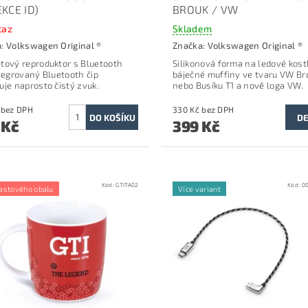
KCE ID)
BROUK / VW
taz
Skladem
a:
Volkswagen Original ®
Značka:
Volkswagen Original ®
tový reproduktor s Bluetooth
Silikonová forma na ledové kos
ntegrovaný Bluetooth čip
báječné muffiny ve tvaru VW Br
uje naprosto čistý zvuk.
nebo Busíku T1 a nově loga VW.
688 Kč bez DPH
330 Kč bez DPH
DE
 Kč
399 Kč
Kód:
GTITA02
Kód:
0
astového obalu
Více variant