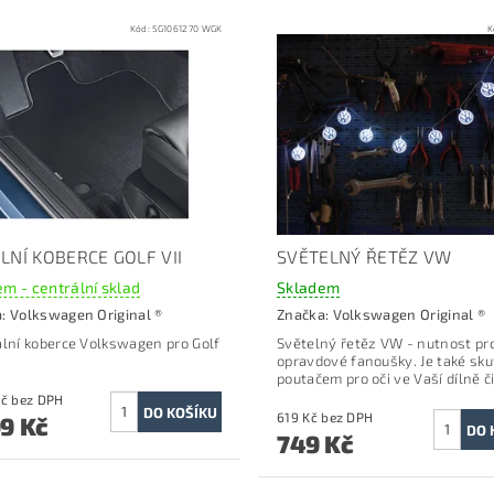
Kód:
5G1061270 WGK
K
LNÍ KOBERCE GOLF VII
SVĚTELNÝ ŘETĚZ VW
m - centrální sklad
Skladem
a:
Volkswagen Original ®
Značka:
Volkswagen Original ®
ální koberce Volkswagen pro Golf
Světelný řetěz VW -
nutnost pr
opravdové fanoušky.
Je také sk
poutačem pro oči ve Vaší dílně či
2 479 Kč bez DPH
619 Kč bez DPH
99 Kč
749 Kč