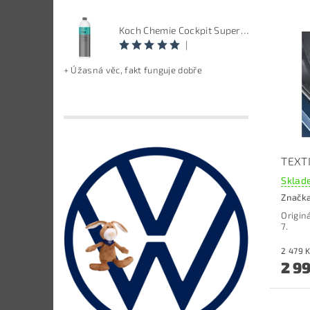
Koch Chemie Cockpit Super Pflege - ošetření vnitřních plastů, objem: 1 L
|
+ Úžasná věc, fakt funguje dobře
TEXTI
Sklade
Značk
Origin
7.
2 9