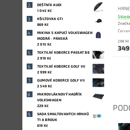
DEŠTNÍK AUDI
HRNE
1 045 Kč
Sklad
KŠILTOVKA GTI
Značk
869 Kč
Červen
MIKINA S KAPUCÍ VOLKSWAGEN
MODRÁ - PÁNSKÁ
2 015 Kč
349
TEXTILNÍ KOBERCE PASSAT B8
2 919 Kč
TEXTILNÍ KOBERCE GOLF VII
2 999 Kč
GUMOVÉ KOBERCE GOLF VII
2 549 Kč
MIKROVLÁKNOVÝ HADŘÍK
VOLKSWAGEN
POD
229 Kč
SADA SMALTOVANÝCH HRNKŮ
T1 A BROUK
619 Kč