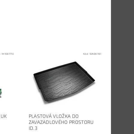
d:
1H1087710
Kód:
10A061161
OUK
PLASTOVÁ VLOŽKA DO
ZAVAZADLOVÉHO PROSTORU
ID.3