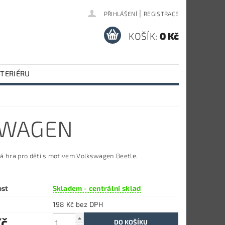
|
PŘIHLÁŠENÍ
REGISTRACE
KOŠÍK:
0 Kč
NTERIÉRU
SWAGEN
á hra pro děti s motivem Volkswagen Beetle.
ost
Skladem - centrální sklad
198 Kč bez DPH
Kč