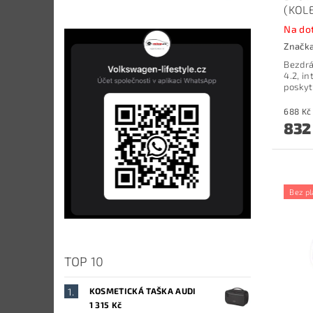
(KOLE
Na do
Značk
Bezdrá
4.2, i
poskyt
832
Bez pl
TOP 10
KOSMETICKÁ TAŠKA AUDI
1 315 Kč