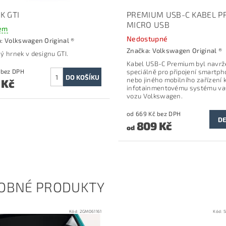
K GTI
PREMIUM USB-C KABEL P
MICRO USB
em
Nedostupné
a:
Volkswagen Original ®
Značka:
Volkswagen Original ®
ý hrnek v designu GTI.
Kabel USB-C Premium byl navr
288 Kč bez DPH
speciálně pro připojení smartp
nebo jiného mobilního zařízení 
 Kč
infotainmentovému systému v
vozu Volkswagen.
od 669 Kč bez DPH
DE
809 Kč
od
OBNÉ PRODUKTY
Kód:
2GM061161
Kód:
5