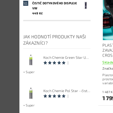
ČISTIČ DOTYKOVÉHO DISPLEJE
VW
449 Kč
JAK HODNOTÍ PRODUKTY NAŠI
ZÁKAZNÍCI?
PLAS
ZAVA
CROS
Koch Chemie Green Star Univerzal - Univerzální čistič
Sklade
|
Značk
+ Super
Plasto
prosto
variab
Koch Chemie Pol Star - čistič kůže, textilu a alcantary, objem 1 L
|
1 79
+ Super