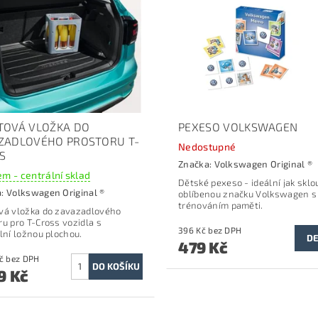
TOVÁ VLOŽKA DO
PEXESO VOLKSWAGEN
ZADLOVÉHO PROSTORU T-
Nedostupné
S
Značka:
Volkswagen Original ®
m - centrální sklad
Dětské pexeso - ideální jak sklo
a:
Volkswagen Original ®
oblíbenou značku Volkswagen s
trénováním paměti.
vá vložka do zavazadlového
ru p
ro T-Cross vozidla s
396 Kč bez DPH
ilní ložnou plochou.
DE
479 Kč
1 487 Kč bez DPH
9 Kč