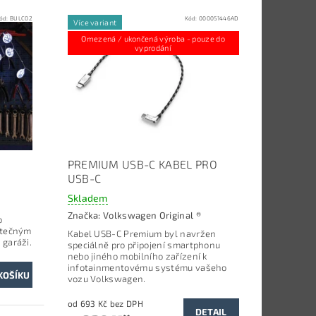
ód:
BULC02
Kód:
000051446AD
Více variant
Omezená / ukončená výroba - pouze do
vyprodání
PREMIUM USB-C KABEL PRO
USB-C
Skladem
Značka:
Volkswagen Original ®
o
utečným
Kabel USB-C Premium byl navržen
 garáži.
speciálně pro připojení smartphonu
nebo jiného mobilního zařízení k
infotainmentovému systému vašeho
vozu Volkswagen.
od 693 Kč bez DPH
DETAIL