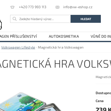
info@vw-eshop.cz
+420 773 993 113
GEN PŘÍSLUŠENSTVÍ
AUTOKOSMETIKA
VŮNĚ DO I
LE
AUDI PŘÍSLUŠENSTVÍ
Volkswagen Lifestyle
Magnetická hra Volkswagen
GNETICKÁ HRA VOLK
Magnetick
Dostupn
Cena
239 