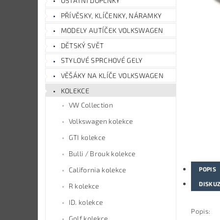
OSTATNÍ DOPLŇKY
PŘÍVĚSKY, KLÍČENKY, NÁRAMKY
MODELY AUTÍČEK VOLKSWAGEN
DĚTSKÝ SVĚT
STYLOVÉ SPRCHOVÉ GELY
VĚŠÁKY NA KLÍČE VOLKSWAGEN
KOLEKCE
VW Collection
Volkswagen kolekce
GTI kolekce
Bulli / Brouk kolekce
POPIS
California kolekce
DISKU
R kolekce
ID. kolekce
Popis:
Golf kolekce