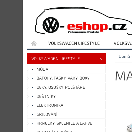
VOLKSWAGEN LIFESTYLE
VOLKSWA
VYBAVENÍ DÍLNY A GARÁŽE
AUDI LIFESTY
Domů
VOLKSWAGEN LIFESTYLE
MÓDA
MA
BATOHY, TAŠKY, VAKY, BOXY
DEKY, OSUŠKY, POLŠTÁŘE
DEŠTNÍKY
ELEKTRONIKA
GRILOVÁNÍ
HRNEČKY, SKLENICE A LAHVE