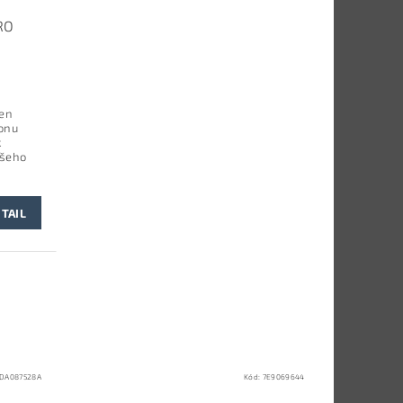
RO
žen
honu
k
ašeho
TAIL
DA087528A
Kód:
7E9069644