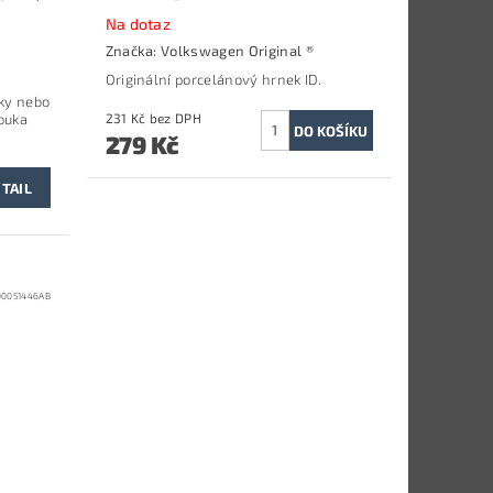
Na dotaz
Značka:
Volkswagen Original ®
Originální porcelánový hrnek ID.
tky nebo
ouka
231 Kč bez DPH
279 Kč
TAIL
00051446AB