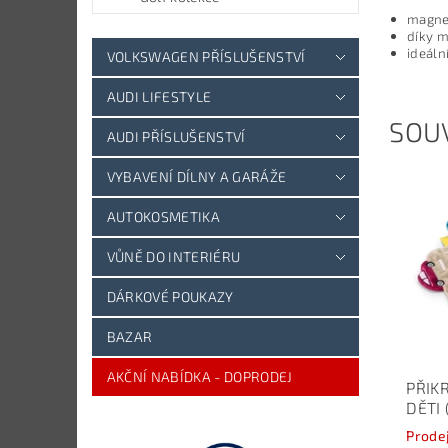
magnet
díky 
ideáln
VOLKSWAGEN PŘÍSLUŠENSTVÍ
AUDI LIFESTYLE
SOUV
AUDI PŘÍSLUŠENSTVÍ
VYBAVENÍ DÍLNY A GARÁŽE
AUTOKOSMETIKA
VŮNĚ DO INTERIÉRU
DÁRKOVÉ POUKAZY
BAZAR
AKČNÍ NABÍDKA - DOPRODEJ
PŘIK
DĚTI
Prode