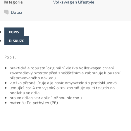
Kategorie
Volkswagen Lifestyle
Dotaz
POPIS
DISKUZE
Popis:
praktická a robustní originální vložka Volkswagen chrání
zavazadlový prostor před znečištěním a zabraňuje klouzání
přepravovaného nákladu
vložka přesně lícuje a je navíc omyvatelná a protiskluzová
lemující, cca 4 cm vysoký okraj zabraňuje vylití tekutin na
podlahu vozidla
pro vozidla s variabilní ložnou plochou
materiál: Polyethylen (PE)