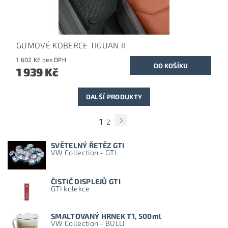
GUMOVÉ KOBERCE TIGUAN II
1 602 Kč bez DPH
1 939 Kč
DALŠÍ PRODUKTY
1
2
SVĚTELNÝ ŘETĚZ GTI
VW Collection - GTI
ČISTIČ DISPLEJŮ GTI
GTI kolekce
SMALTOVANÝ HRNEK T1, 500ml
VW Collection - BULLI