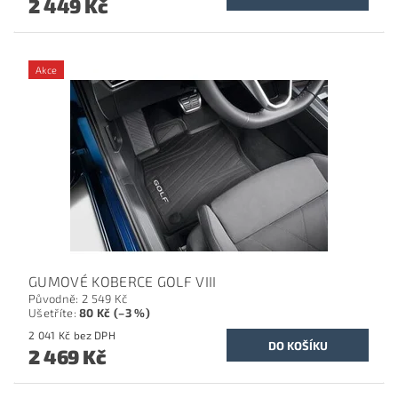
2 449 Kč
Akce
GUMOVÉ KOBERCE GOLF VIII
Původně:
2 549 Kč
Ušetříte
:
80 Kč (–3 %)
2 041 Kč bez DPH
2 469 Kč