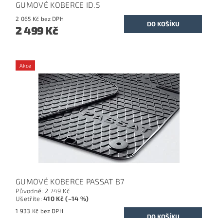
GUMOVÉ KOBERCE ID.5
2 065 Kč bez DPH
2 499 Kč
Akce
GUMOVÉ KOBERCE PASSAT B7
Původně:
2 749 Kč
Ušetříte
:
410 Kč (–14 %)
1 933 Kč bez DPH