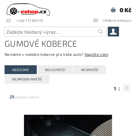
0 Kč
info@vw-eshop.cz
+420 773 993 113
GUMOVÉ KOBERCE
Nemáme v nabídce koberce pro Vaše auto?
Napište nám
.
ABECEDNĚ
NEJLEVNĚJŠÍ
NEJDRAŽŠÍ
NEJPRODÁVANĚJŠÍ
1
2
29
položek celkem