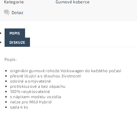
Kategorie
Gumové koberce
Dotaz
POPIS
DISKUZE
Popis:
originální gumové rohože Volkswagen do každého počasí
přesně lícující a s dlouhou životností
odolné a omývatelné
protiskluzové a bez zápachu
100% recyklovatelné
s nápisem modelu vozidla
nelze pro Mild Hybrid
sada 4 ks