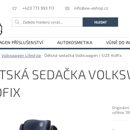
info@vw-eshop.cz
+420 773 993 113
GEN PŘÍSLUŠENSTVÍ
AUTOKOSMETIKA
VŮNĚ DO I
LE
AUDI PŘÍSLUŠENSTVÍ
Volkswagen Lifestyle
Dětská sedačka Volkswagen i-SIZE Kidfix
TSKÁ SEDAČKA VOLKS
DFIX
Originální
výškou 100