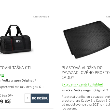
Kód:
5HV087318
Kó
TOVNÍ TAŠKA GTI
PLASTOVÁ VLOŽKA DO
ZAVAZADLOVÉHO PROST
em
CADDY
a:
Volkswagen Original ®
Skladem - centrální sklad
sportovní taška v designu GTI.
Značka:
Volkswagen Original ®
1 528 Kč bez DPH
Plastová vložka do zavazadlov
49 Kč
prostoru p
ro Caddy 5 a Caddy 5 
od modelového roku 2021 s krá
rozvorem.