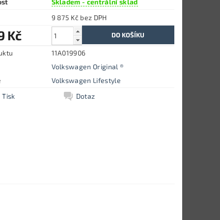
ost
Skladem - centrální sklad
9 875 Kč bez DPH
9 Kč
uktu
11A019906
Volkswagen Original ®
e
Volkswagen Lifestyle
Tisk
Dotaz