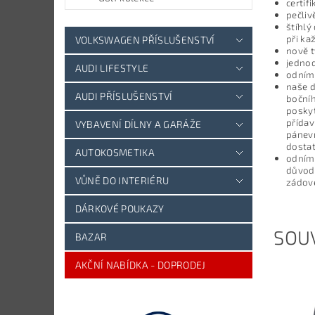
certif
pečliv
štíhlý
při ka
VOLKSWAGEN PŘÍSLUŠENSTVÍ
nově t
jednod
AUDI LIFESTYLE
odním
naše d
AUDI PŘÍSLUŠENSTVÍ
bočníh
poskyt
přída
VYBAVENÍ DÍLNY A GARÁŽE
pánevn
dosta
AUTOKOSMETIKA
odníma
důvodu
VŮNĚ DO INTERIÉRU
zádové
DÁRKOVÉ POUKAZY
SOUV
BAZAR
AKČNÍ NABÍDKA - DOPRODEJ