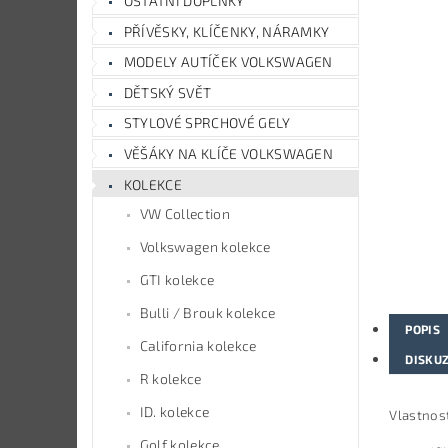
OSTATNÍ DOPLŇKY
PŘÍVĚSKY, KLÍČENKY, NÁRAMKY
MODELY AUTÍČEK VOLKSWAGEN
DĚTSKÝ SVĚT
STYLOVÉ SPRCHOVÉ GELY
VĚŠÁKY NA KLÍČE VOLKSWAGEN
KOLEKCE
VW Collection
Volkswagen kolekce
GTI kolekce
Bulli / Brouk kolekce
POPIS
California kolekce
DISKU
R kolekce
ID. kolekce
Vlastnost
Golf kolekce