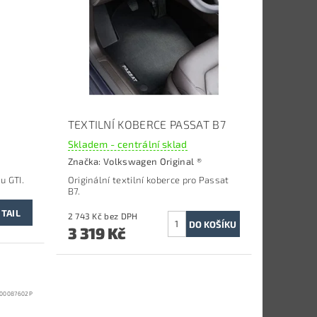
TEXTILNÍ KOBERCE PASSAT B7
Skladem - centrální sklad
Značka:
Volkswagen Original ®
u GTI.
Originální textilní koberce p
ro Passat
B7.
TAIL
2 743 Kč bez DPH
3 319 Kč
00087602P