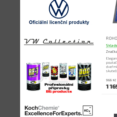
ROHO
Sklad
Značk
Elegan
pouta
dveřmi 
skuteč
1 16