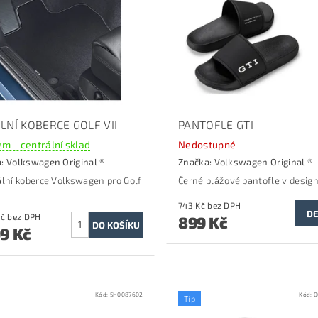
LNÍ KOBERCE GOLF VII
PANTOFLE GTI
m - centrální sklad
Nedostupné
a:
Volkswagen Original ®
Značka:
Volkswagen Original ®
ální koberce Volkswagen pro Golf
Černé plážové pantofle v design
743 Kč bez DPH
DE
2 479 Kč bez DPH
899 Kč
99 Kč
Kód:
5H0087602
Kód:
0
Tip