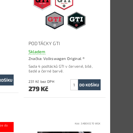
PODTÁCKY GTI
Skladem
Značka:
Volkswagen Original ®
Sada 4 podtácků GTI v červené, bílé,
šedé a černé barvě.
231 Kč bez DPH
279 Kč
84350C 041
Kód:
3AB061270 WGK
ze do