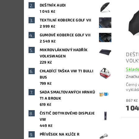
DEŠTNÍK AUDI
1 045 Kč
TEXTILNÍ KOBERCE GOLF VII
2 999 Kč
GUMOVÉ KOBERCE GOLF VII
2 549 Kč
MIKROVLÁKNOVÝ HADŘÍK
DEŠT
VOLKSWAGEN
VOL
229 Kč
Sklade
CHLADÍCÍ TAŠKA VW T1 BULLI
Značk
BUS
799 Kč
Černý 
vyklád
SADA SMALTOVANÝCH HRNKŮ
T1 A BROUK
619 Kč
1 0
ČISTIČ DOTYKOVÉHO DISPLEJE
VW
449 Kč
PŘÍVĚSEK NA KLÍČE R