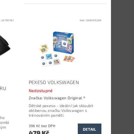
d:
2K7061161
Kód:
5DA087528A
PEXESO VOLKSWAGEN
ORU
Nedostupné
Značka:
Volkswagen Original ®
Dětské pexeso - ideální jak skloubit
oblíbenou značku Volkswagen s
trénováním paměti.
ého
Combi
396 Kč bez DPH
tkým
DETAIL
479 Kč