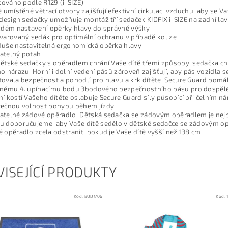
ikováno podle R129 (i-SIZE)
ě umístěné větrací otvory zajišťují efektivní cirkulaci vzduchu, aby se Vaš
 design sedačky umožňuje montáž tří sedaček KIDFIX i-SIZE na zadní la
ždém nastavení opěrky hlavy do správné výšky
varovaný sedák pro optimální ochranu v případě kolize
uše nastavitelná ergonomická opěrka hlavy
atelný potah
ětské sedačky s opěradlem chrání Vaše dítě třemi způsoby: sedačka chr
o nárazu. Horní i dolní vedení pásů zároveň zajišťují, aby pás vozidla
ovala bezpečnost a pohodlí pro hlavu a krk dítěte. Secure Guard pomáhá
vnému 4. upínacímu bodu 3bodového bezpečnostního pásu pro dospělé.
í kostí Vašeho dítěte oslabuje Secure Guard síly působící při čelním
tečnou volnost pohybu během jízdy.
telné zádové opěradlo. Dětská sedačka se zádovým opěradlem je nejb
 doporučujeme, aby Vaše dítě sedělo v dětské sedačce se zádovým opěr
 opěradlo zcela odstranit, pokud je Vaše dítě vyšší než 138 cm.
ISEJÍCÍ PRODUKTY
Kód:
BUDM06
Kód: