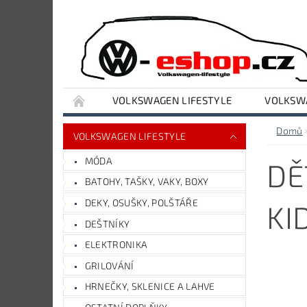
VOLKSWAGEN LIFESTYLE
VOLKSWA
VYBAVENÍ DÍLNY A GARÁŽE
AUDI LIFESTY
Domů
VOLKSWAGEN LIFESTYLE
MÓDA
DĚ
BATOHY, TAŠKY, VAKY, BOXY
DEKY, OSUŠKY, POLŠTÁŘE
KI
DEŠTNÍKY
ELEKTRONIKA
GRILOVÁNÍ
HRNEČKY, SKLENICE A LAHVE