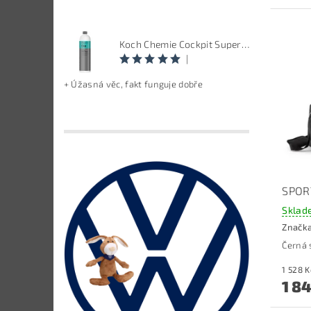
Koch Chemie Cockpit Super Pflege - ošetření vnitřních plastů, objem: 1 L
|
+ Úžasná věc, fakt funguje dobře
SPOR
Sklad
Značk
Černá 
1 8