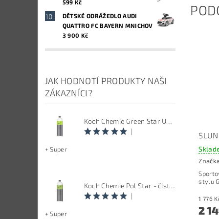
599 Kč
POD
DĚTSKÉ ODRÁŽEDLO AUDI
QUATTRO FC BAYERN MNICHOV
3 900 Kč
JAK HODNOTÍ PRODUKTY NAŠI
ZÁKAZNÍCI?
Koch Chemie Green Star Univerzal - Univerzální čistič
|
SLUN
Sklad
+ Super
Značk
Sporto
stylu G
Koch Chemie Pol Star - čistič kůže, textilu a alcantary, objem 1 L
|
2 1
+ Super