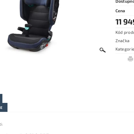
Dostupn
Cena
11 94
Kód prod
Značka
Kategori
ZE
i: