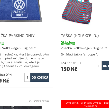
ŽKA PARKING ONLY
TAŠKA (KOLEKCE ID.)
em
Skladem
a:
Volkswagen Original ®
Značka:
Volkswagen Original ®
tní rohožka, která je opravdovým
Skládací taška "shopper".
čem před každým domem nebo
bytu a signalizuje, kde žije
124 Kč bez DPH
ný fanoušek Volkswagenu.
150 Kč
966 Kč bez DPH
9 Kč
Kód:
5G1061270 WGK
Kód:
5HV0
Omezená / ukončená výroba - pou
vyprodání