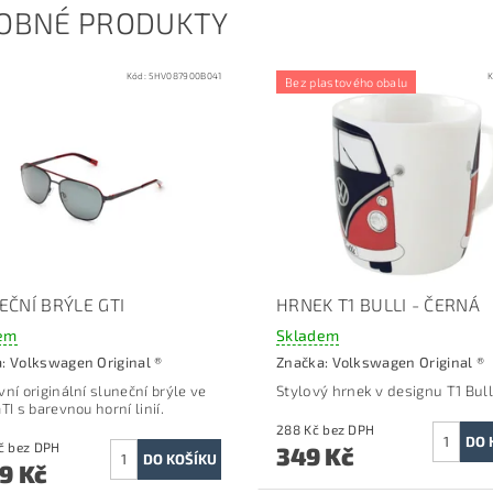
OBNÉ PRODUKTY
Kód:
5HV087900B041
K
Bez plastového obalu
EČNÍ BRÝLE GTI
HRNEK T1 BULLI - ČERNÁ
em
Skladem
a:
Volkswagen Original ®
Značka:
Volkswagen Original ®
vní originální sluneční brýle ve
Stylový hrnek v designu T1 Bull
TI s barevnou horní linií.
288 Kč bez DPH
1 776 Kč bez DPH
349 Kč
49 Kč