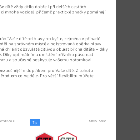
e dítě vždy cítilo dobře i při delších cestách
vici mnoha vozidel, přičemž praktické značky pomáhají
ání Vaše dítě od hlavy po kyčle, zejména v případě
 seděl na správném místě a polstrovaná opěrka hlavy
 chránit obzvláště citlivou oblast břicha dítěte – díky
 Díky optimálnímu umístění břišního pásu nad
 nárazu a současně poskytuje vašemu potomkovi
ezpečnějším doplňkem pro Vaše dítě. Z tohoto
adlem co nejdéle. Pro větší flexibilitu můžete
10A087703B
Kód:
GTICO10
Tip