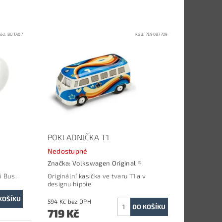
ód:
BUTA07
Kód:
7E9087709
POKLADNIČKA T1
Nedostupné
Značka:
Volkswagen Original ®
i Bus.
Originální kasička ve tvaru T1 a v
designu hippie.
594 Kč bez DPH
719 Kč