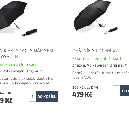
NÍK SKLÁDACÍ S NÁPISEM
DEŠTNÍK S LOGEM VW
KSWAGEN
Skladem - centrální sklad
m - centrální sklad
Značka:
Volkswagen Original ®
a:
Volkswagen Original ®
Černý
skládací automatický dešt
logem VW.
automatický skládací deštník s
áním Volkswagen na rukojeti.
396 Kč bez DPH
479 Kč
867 Kč bez DPH
49 Kč