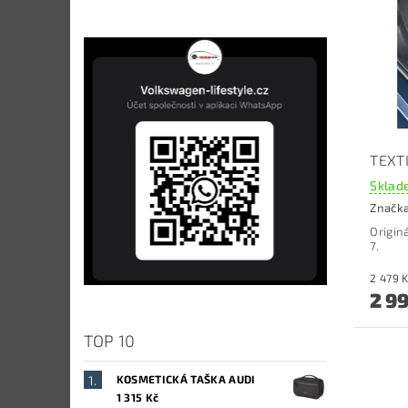
TEXTI
Sklade
Značk
Origin
7.
2 9
TOP 10
KOSMETICKÁ TAŠKA AUDI
1 315 Kč