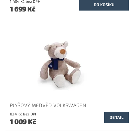
1 404 Kč bez DPH
1 699 Kč
PLYŠOVÝ MEDVĚD VOLKSWAGEN
834 Kč bez DPH
DETAIL
1 009 Kč