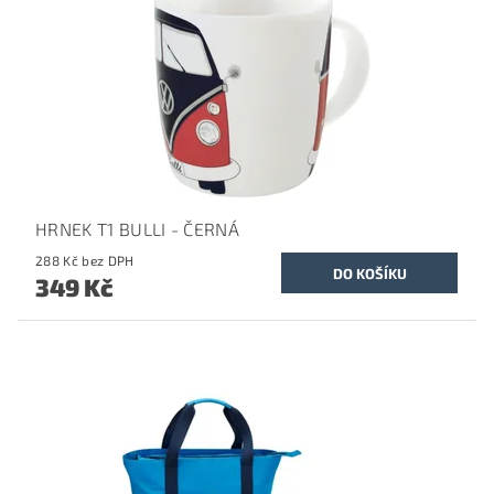
HRNEK T1 BULLI - ČERNÁ
288 Kč bez DPH
349 Kč