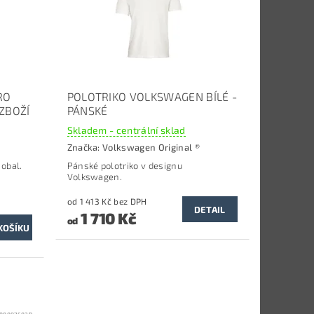
RO
POLOTRIKO VOLKSWAGEN BÍLÉ -
ZBOŽÍ
PÁNSKÉ
Skladem - centrální sklad
Značka:
Volkswagen Original ®
 obal.
Pánské polotriko v designu
Volkswagen.
od 1 413 Kč bez DPH
DETAIL
1 710 Kč
od