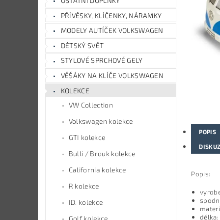
OSTATNÍ DOPLŇKY
PŘÍVĚSKY, KLÍČENKY, NÁRAMKY
MODELY AUTÍČEK VOLKSWAGEN
DĚTSKÝ SVĚT
STYLOVÉ SPRCHOVÉ GELY
VĚŠÁKY NA KLÍČE VOLKSWAGEN
KOLEKCE
VW Collection
Volkswagen kolekce
POPIS
GTI kolekce
DISKU
Bulli / Brouk kolekce
California kolekce
Popis:
R kolekce
vyrobe
spodní
ID. kolekce
materi
délka
Golf kolekce