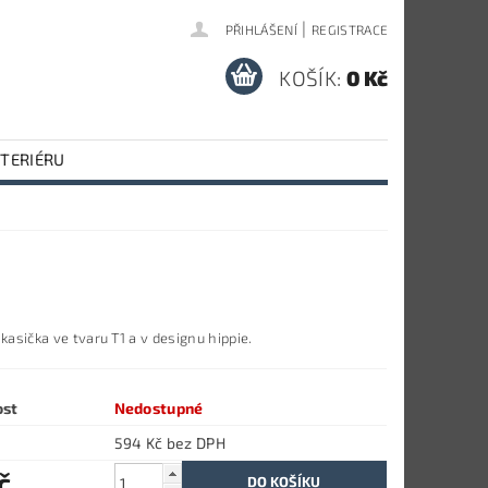
|
PŘIHLÁŠENÍ
REGISTRACE
KOŠÍK:
0 Kč
NTERIÉRU
 kasička ve tvaru T1 a v designu hippie.
ost
Nedostupné
594 Kč bez DPH
č