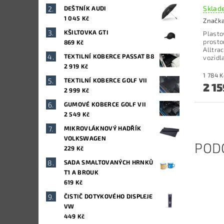
Sklade
DEŠTNÍK AUDI
1 045 Kč
Značk
KŠILTOVKA GTI
Plasto
prosto
869 Kč
Alltra
TEXTILNÍ KOBERCE PASSAT B8
vozidl
2 919 Kč
TEXTILNÍ KOBERCE GOLF VII
2 15
2 999 Kč
GUMOVÉ KOBERCE GOLF VII
2 549 Kč
MIKROVLÁKNOVÝ HADŘÍK
VOLKSWAGEN
POD
229 Kč
SADA SMALTOVANÝCH HRNKŮ
T1 A BROUK
619 Kč
ČISTIČ DOTYKOVÉHO DISPLEJE
VW
449 Kč