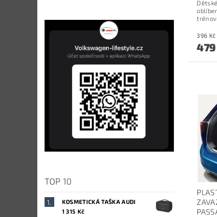
Dětské
oblíbe
trénov
479
TOP 10
PLAS
ZAVA
KOSMETICKÁ TAŠKA AUDI
PASS
1 315 Kč