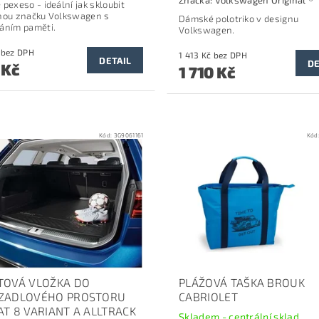
 pexeso - ideální jak skloubit
nou značku Volkswagen s
Dámské polotriko v designu
áním paměti.
Volkswagen.
396 Kč bez DPH
1 413 Kč bez DPH
DETAIL
DE
 Kč
1 710 Kč
Kód:
3G9061161
Kód
TOVÁ VLOŽKA DO
PLÁŽOVÁ TAŠKA BROUK
ZADLOVÉHO PROSTORU
CABRIOLET
AT 8 VARIANT A ALLTRACK
Skladem - centrální sklad