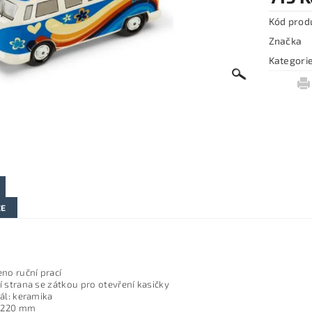
Kód prod
Značka
Kategori
ZE
no ruční prací
 strana se zátkou pro otevření kasičky
ál: keramika
: 220 mm