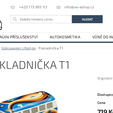
info@vw-eshop.cz
+420 773 993 113
GEN PŘÍSLUŠENSTVÍ
AUTOKOSMETIKA
VŮNĚ DO I
LE
AUDI PŘÍSLUŠENSTVÍ
Volkswagen Lifestyle
Pokladnička T1
KLADNIČKA T1
Originální
Dostupn
Cena
719 K