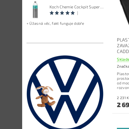
Koch Chemie Cockpit Super Pflege - ošetření vnitřních plastů, objem: 1 L
|
+ Úžasná věc, fakt funguje dobře
PLAS
ZAVA
CADD
Sklade
Značk
Plasto
prosto
od mod
rozvor
2 6