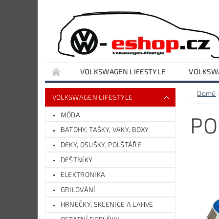
VOLKSWAGEN LIFESTYLE
VOLKSWA
VYBAVENÍ DÍLNY A GARÁŽE
AUDI LIFESTY
Domů
VOLKSWAGEN LIFESTYLE
MÓDA
PO
BATOHY, TAŠKY, VAKY, BOXY
DEKY, OSUŠKY, POLŠTÁŘE
DEŠTNÍKY
ELEKTRONIKA
GRILOVÁNÍ
HRNEČKY, SKLENICE A LAHVE