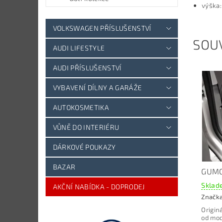
výška
VOLKSWAGEN PŘÍSLUŠENSTVÍ
SOUV
AUDI LIFESTYLE
AUDI PŘÍSLUŠENSTVÍ
VYBAVENÍ DÍLNY A GARÁŽE
AUTOKOSMETIKA
VŮNĚ DO INTERIÉRU
DÁRKOVÉ POUKAZY
BAZAR
GUMO
Sklade
AKČNÍ NABÍDKA - DOPRODEJ
Značk
Origin
od mod