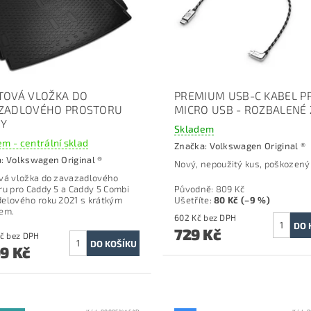
TOVÁ VLOŽKA DO
PREMIUM USB-C KABEL P
ZADLOVÉHO PROSTORU
MICRO USB - ROZBALENÉ 
Y
Skladem
m - centrální sklad
Značka:
Volkswagen Original ®
a:
Volkswagen Original ®
Nový, nepoužitý kus, poškozený
vá vložka do zavazadlového
ru p
ro Caddy 5 a Caddy 5 Combi
Původně:
809 Kč
elového roku 2021 s krátkým
Ušetříte
:
80 Kč (–9 %)
em.
602 Kč bez DPH
729 Kč
2 231 Kč bez DPH
99 Kč