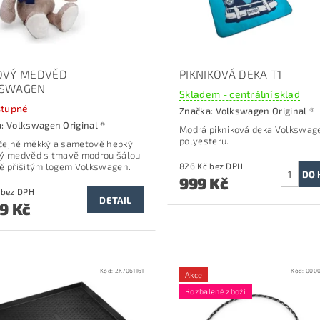
OVÝ MEDVĚD
PIKNIKOVÁ DEKA T1
KSWAGEN
Skladem - centrální sklad
tupné
Značka:
Volkswagen Original ®
a:
Volkswagen Original ®
Modrá pikniková deka Volkswage
polyesteru.
ejně měkký a sametově hebký
ý medvěd s tmavě modrou šálou
ě přišitým logem Volkswagen.
826 Kč bez DPH
999 Kč
834 Kč bez DPH
DETAIL
09 Kč
Kód:
2K7061161
Kód:
000
Akce
Rozbalené zboží