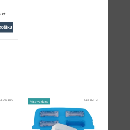
let.
:
7E9084509
Kód:
BUIT01
Více variant