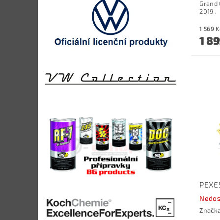
Grand 
2019
.
1 89
PEXE
Nedos
Značk