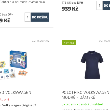
California od modelového roku
776 Kč bez DPH
939 Kč
1 569 Kč bez DPH
9 Kč
Kód:
5DA087528A
Kód:
3300
Novinka
SO VOLKSWAGEN
POLOTRIKO VOLKSWAGEN
MODRÉ - DÁMSKÉ
tupné
Skladem - centrální sklad
a:
Volkswagen Original ®
Značka:
Volkswagen Original ®