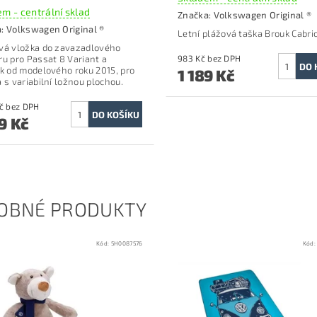
m - centrální sklad
Značka:
Volkswagen Original ®
a:
Volkswagen Original ®
Letní plážová taška Brouk Cabrio
vá vložka do zavazadlového
ru p
ro Passat 8 Variant a
983 Kč bez DPH
ck od modelového roku 2015, pro
1 189 Kč
a s variabilní ložnou plochou.
1 784 Kč bez DPH
9 Kč
OBNÉ PRODUKTY
Kód:
5H0087576
Kód