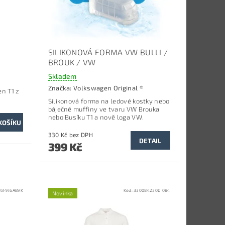
SILIKONOVÁ FORMA VW BULLI /
BROUK / VW
Skladem
Značka:
Volkswagen Original ®
n T1 z
Silikonová forma na ledové kostky nebo
báječné muffiny ve tvaru VW Brouka
nebo Busíku T1 a nově loga VW.
330 Kč bez DPH
DETAIL
399 Kč
051446ABVK
Kód:
330084230D 084
Novinka