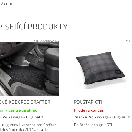
: 95 mm
ISEJÍCÍ PRODUKTY
Kód:
7C1061502A 82V
Kód:
VÉ KOBERCE CRAFTER
POLŠTÁŘ GTI
m - centrální sklad
Prodej ukončen
a:
Volkswagen Original ®
Značka:
Volkswagen Original ®
ální gumové koberce pro Crafter
Polštář v designu GTI.
elového roku 2017 a Crafter