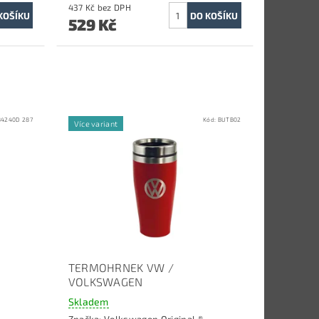
437 Kč bez DPH
529 Kč
84240D 287
Kód:
BUTB02
Více variant
TERMOHRNEK VW /
VOLKSWAGEN
Skladem
Značka:
Volkswagen Original ®