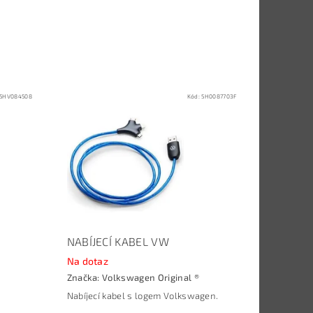
5HV084508
Kód:
5H0087703F
NABÍJECÍ KABEL VW
Na dotaz
Značka:
Volkswagen Original ®
Nabíjecí kabel s logem Volkswagen.