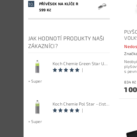
PŘÍVĚSEK NA KLÍČE R
599 Kč
PLYŠ
VOL
JAK HODNOTÍ PRODUKTY NAŠI
ZÁKAZNÍCI?
Nedos
Značk
Neobyč
Koch Chemie Green Star Univerzal - Univerzální čistič
plyšov
|
s pevn
+ Super
1 0
Koch Chemie Pol Star - čistič kůže, textilu a alcantary, objem 1 L
|
+ Super