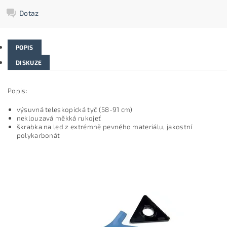
Dotaz
POPIS
DISKUZE
Popis:
výsuvná teleskopická tyč (58-91 cm)
neklouzavá měkká rukojeť
škrabka na led z extrémně pevného materiálu, jakostní
polykarbonát