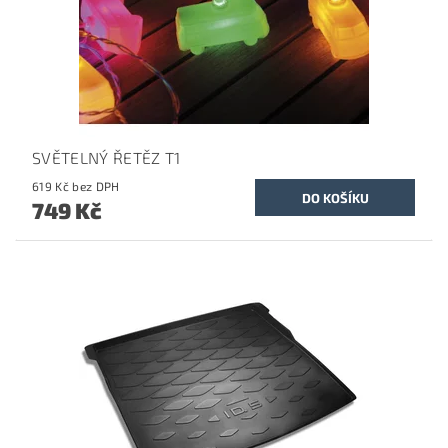
SVĚTELNÝ ŘETĚZ T1
619 Kč bez DPH
749 Kč