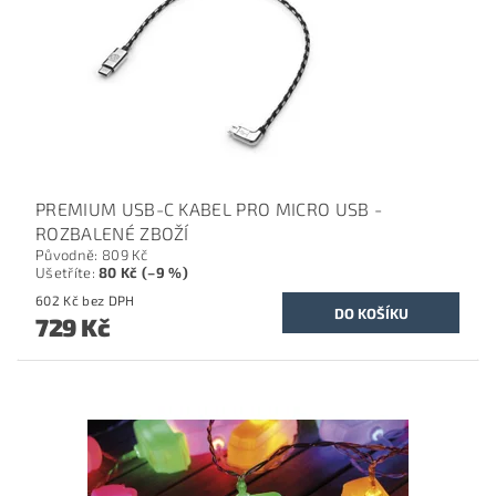
PREMIUM USB-C KABEL PRO MICRO USB -
ROZBALENÉ ZBOŽÍ
Původně:
809 Kč
Ušetříte
:
80 Kč (–9 %)
602 Kč bez DPH
729 Kč