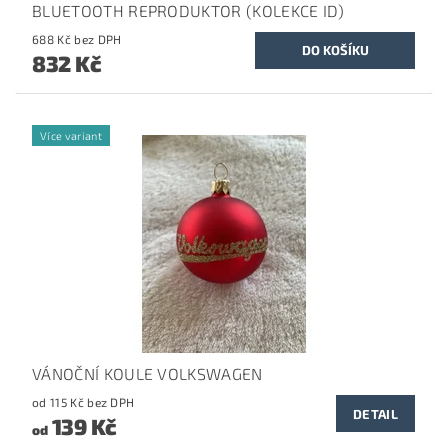
BLUETOOTH REPRODUKTOR (KOLEKCE ID)
688 Kč bez DPH
832 Kč
Více variant
VÁNOČNÍ KOULE VOLKSWAGEN
od 115 Kč bez DPH
DETAIL
139 Kč
od