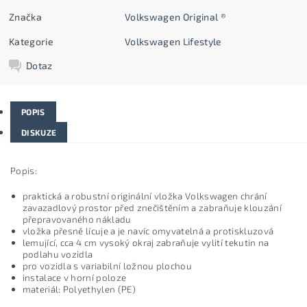
Značka
Volkswagen Original ®
Kategorie
Volkswagen Lifestyle
Dotaz
POPIS
DISKUZE
Popis:
praktická a robustní originální vložka Volkswagen chrání
zavazadlový prostor před znečištěním a zabraňuje klouzání
přepravovaného nákladu
vložka přesně lícuje a je navíc omyvatelná a protiskluzová
lemující, cca 4 cm vysoký okraj zabraňuje vylití tekutin na
podlahu vozidla
pro vozidla s variabilní ložnou plochou
instalace v horní poloze
materiál: Polyethylen (PE)