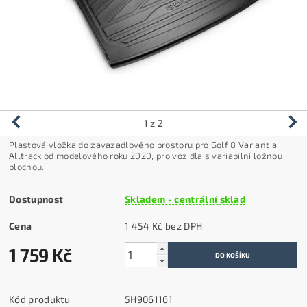
1
z 2
Plastová vložka do zavazadlového prostoru p
ro Golf 8 Variant a
Alltrack od modelového roku 2020, pro vozidla s variabilní ložnou
plochou.
Dostupnost
Skladem - centrální sklad
Cena
1 454 Kč bez DPH
1 759 Kč
Kód produktu
5H9061161