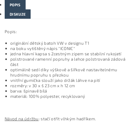
POPIS
DISKUZE
Popis:
originální dětský batoh VW v designu T1
na boku vytištěný nápis "ICONIC"
jedna hlavní kapsa s 2cestným zipem
se stabilní rukojetí
polstrované ramenní popruhy a lehce polstrovaná zádová
část
optimálně sedí díky výškově a šířkově nastavitelnému
hrudnímu popruhu s přezkou
vnitřní gumička slouží jako držák láhve na pití
rozměry: v 30 x š 23 cm x h 12 cm
barva: špinavě bílá
materiál: 100% polyester, recyklovaný
Návod na údržbu
: stačí otřít vlhkým hadříkem.