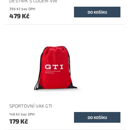
DEŠTNÍK S LOGEM VW
396 Kč bez DPH
479 Kč
SPORTOVNÍ VAK GTI
148 Kč bez DPH
179 Kč