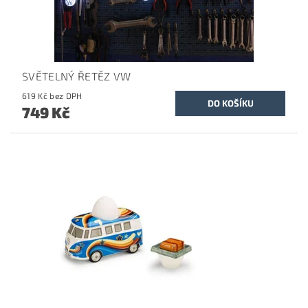
SVĚTELNÝ ŘETĚZ VW
619 Kč bez DPH
749 Kč