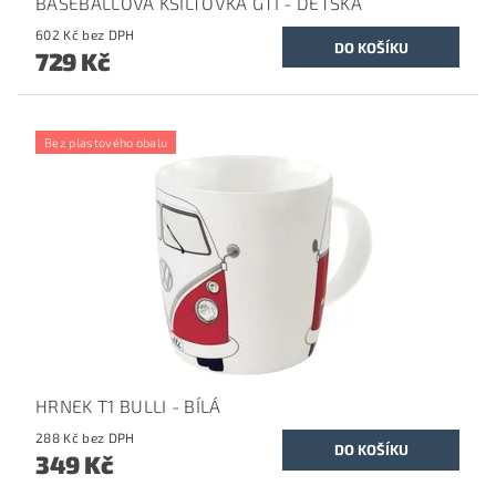
BASEBALLOVÁ KŠILTOVKA GTI - DĚTSKÁ
602 Kč bez DPH
729 Kč
Bez plastového obalu
HRNEK T1 BULLI - BÍLÁ
288 Kč bez DPH
349 Kč