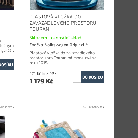
PLASTOVÁ VLOŽKA DO
ZAVAZADLOVÉHO PROSTORU
TOURAN
Skladem - centrální sklad
o
Značka:
Volkswagen Original ®
utečným
 garáži.
Plastová vložka do zavazadlového
prostoru p
ro Touran od modelového
roku 2015.
974 Kč bez DPH
1 179 Kč
061270 WGK
Kód:
7E9084413A