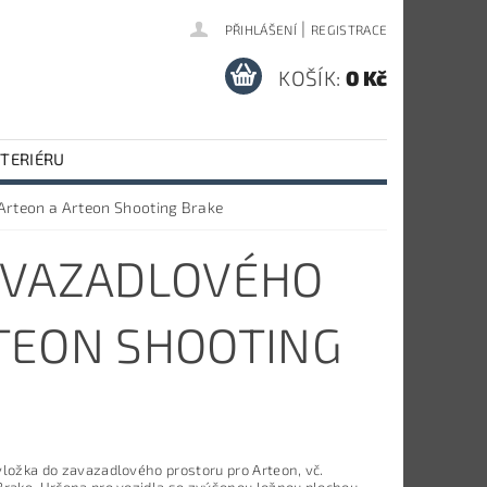
|
PŘIHLÁŠENÍ
REGISTRACE
KOŠÍK:
0 Kč
NTERIÉRU
Arteon a Arteon Shooting Brake
AVAZADLOVÉHO
TEON SHOOTING
vložka do zavazadlového prostoru pro Arteon, vč.