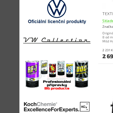
TEXTI
Sklade
Značk
Origin
8 od m
Mild H
2 6