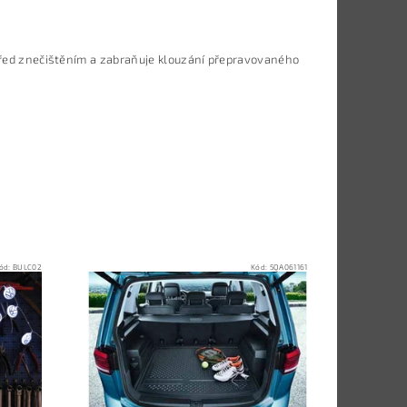
před znečištěním a zabraňuje klouzání přepravovaného
ód:
BULC02
Kód:
5QA061161