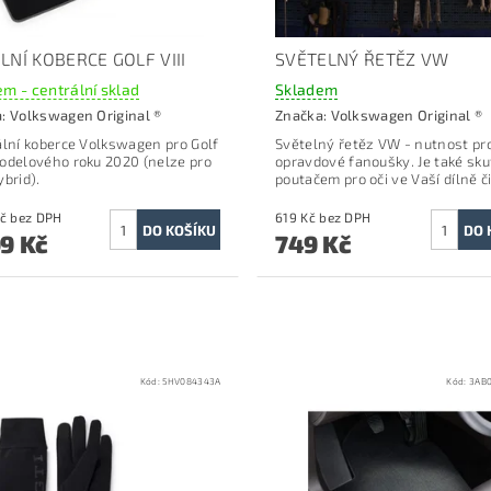
LNÍ KOBERCE GOLF VIII
SVĚTELNÝ ŘETĚZ VW
m - centrální sklad
Skladem
a:
Volkswagen Original ®
Značka:
Volkswagen Original ®
ální koberce Volkswagen pro Golf
Světelný řetěz VW -
nutnost pr
odelového roku 2020 (nelze pro
opravdové fanoušky.
Je také sk
ybrid).
poutačem pro oči ve Vaší dílně či
2 231 Kč bez DPH
619 Kč bez DPH
99 Kč
749 Kč
Kód:
5HV084343A
Kód:
3AB