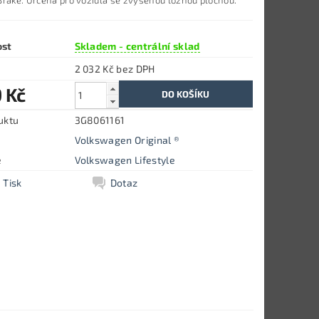
Brake. Určena pro
vozidla se zvýšenou ložnou plochou.
ost
Skladem - centrální sklad
2 032 Kč bez DPH
 Kč
uktu
3G8061161
Volkswagen Original ®
e
Volkswagen Lifestyle
Tisk
Dotaz