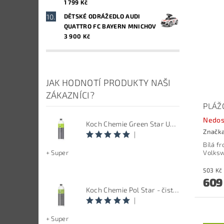
1 799 Kč
DĚTSKÉ ODRÁŽEDLO AUDI
QUATTRO FC BAYERN MNICHOV
3 900 Kč
JAK HODNOTÍ PRODUKTY NAŠI
ZÁKAZNÍCI?
PLÁŽ
Nedos
Koch Chemie Green Star Univerzal - Univerzální čistič
Značk
|
Bílá f
+ Super
Volks
609
Koch Chemie Pol Star - čistič kůže, textilu a alcantary, objem 1 L
|
+ Super