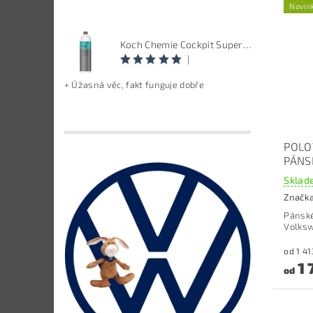
Novin
Koch Chemie Cockpit Super Pflege - ošetření vnitřních plastů, objem: 1 L
|
+ Úžasná věc, fakt funguje dobře
POLO
PÁNS
Sklade
Značk
Pánské
Volks
1 
od