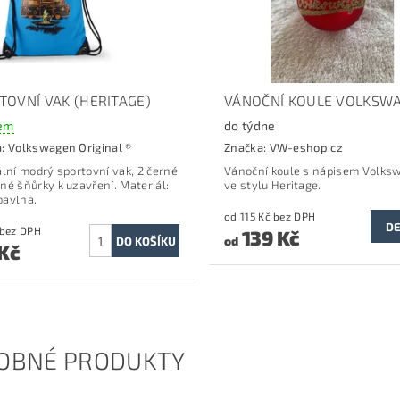
TOVNÍ VAK (HERITAGE)
VÁNOČNÍ KOULE VOLKSW
em
do týdne
a:
Volkswagen Original ®
Značka:
VW-eshop.cz
ální modrý sportovní vak, 2 černé
Vánoční koule s nápisem Volks
né šňůrky k uzavření.
Materiál:
ve stylu Heritage.
avlna.
od 115 Kč bez DPH
DE
148 Kč bez DPH
139 Kč
od
 Kč
OBNÉ PRODUKTY