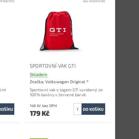
:
7E9087300
Kód:
5HV087318A
SPORTOVNÍ VAK GTI
Skladem
Značka:
Volkswagen Original ®
nými
Sportovní vak s logem GTI vyrobený ze
100% bavlny v červené barvě.
148 Kč bez DPH
179 Kč