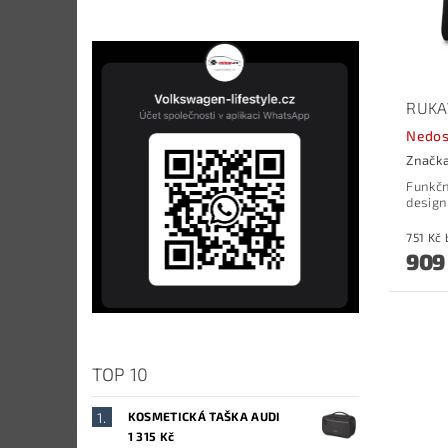
RUKAV
Nedos
Značk
Funkčn
design
909
TOP 10
KOSMETICKÁ TAŠKA AUDI
1 315 Kč