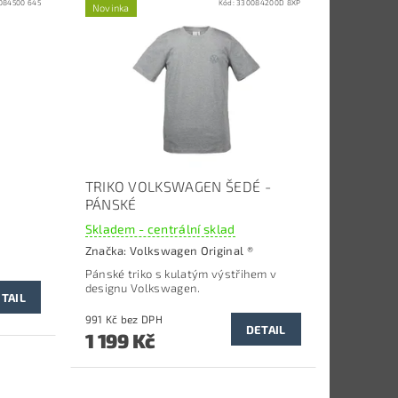
084500 645
Kód:
330084200D 8XP
Novinka
TRIKO VOLKSWAGEN ŠEDÉ -
PÁNSKÉ
Skladem - centrální sklad
Značka:
Volkswagen Original ®
Pánské triko s kulatým výstřihem v
designu Volkswagen.
TAIL
991 Kč bez DPH
DETAIL
1 199 Kč