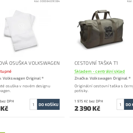
Kód:
000084501E084
Kód
OVÁ OSUŠKA VOLKSWAGEN
CESTOVNÍ TAŠKA T1
tupné
Skladem - centrální sklad
a:
Volkswagen Original ®
Značka:
Volkswagen Original ®
roté osuška v novém designu
Originální cestovní taška s čer
wagen.
potisky.
503 Kč bez DPH
1 975 Kč bez DPH
 Kč
2 390 Kč