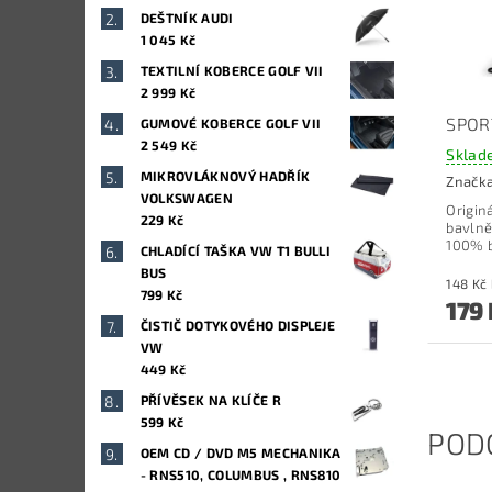
DEŠTNÍK AUDI
1 045 Kč
TEXTILNÍ KOBERCE GOLF VII
2 999 Kč
SPOR
GUMOVÉ KOBERCE GOLF VII
2 549 Kč
Sklad
MIKROVLÁKNOVÝ HADŘÍK
Značk
VOLKSWAGEN
Origin
229 Kč
bavlně
100% b
CHLADÍCÍ TAŠKA VW T1 BULLI
BUS
799 Kč
179
ČISTIČ DOTYKOVÉHO DISPLEJE
VW
449 Kč
PŘÍVĚSEK NA KLÍČE R
599 Kč
POD
OEM CD / DVD M5 MECHANIKA
- RNS510, COLUMBUS , RNS810