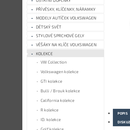
OSTATNÍ DOPLŇKY
PŘÍVĚSKY, KLÍČENKY, NÁRAMKY
MODELY AUTÍČEK VOLKSWAGEN
DĚTSKÝ SVĚT
STYLOVÉ SPRCHOVÉ GELY
VĚŠÁKY NA KLÍČE VOLKSWAGEN
KOLEKCE
VW Collection
Volkswagen kolekce
GTI kolekce
Bulli / Brouk kolekce
California kolekce
R kolekce
POPIS
ID. kolekce
DISKU
Golf kolekce