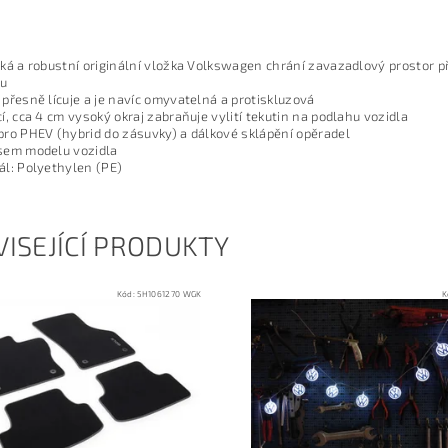
cká a robustní originální vložka Volkswagen chrání zavazadlový prostor 
du
 přesně lícuje a je navíc omyvatelná a protiskluzová
cí, cca 4 cm vysoký okraj zabraňuje vylití tekutin na podlahu vozidla
pro PHEV (hybrid do zásuvky) a dálkové sklápění opěradel
sem modelu vozidla
ál: Polyethylen (PE)
ISEJÍCÍ PRODUKTY
Kód:
5H1061270 WGK
K