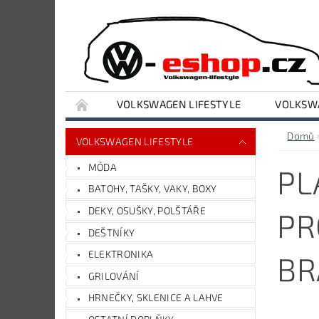
VOLKSWAGEN LIFESTYLE
VOLKSWA
VYBAVENÍ DÍLNY A GARÁŽE
AUDI LIFESTY
Domů
VOLKSWAGEN LIFESTYLE
MÓDA
PL
BATOHY, TAŠKY, VAKY, BOXY
DEKY, OSUŠKY, POLŠTÁŘE
PR
DEŠTNÍKY
ELEKTRONIKA
BR
GRILOVÁNÍ
HRNEČKY, SKLENICE A LAHVE