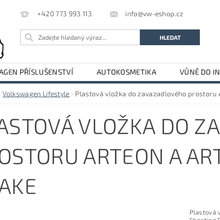
info@vw-eshop.cz
+420 773 993 113
GEN PŘÍSLUŠENSTVÍ
AUTOKOSMETIKA
VŮNĚ DO I
LE
AUDI PŘÍSLUŠENSTVÍ
Volkswagen Lifestyle
Plastová vložka do zavazadlového prostoru 
ASTOVÁ VLOŽKA DO Z
OSTORU ARTEON A AR
AKE
Plastová 