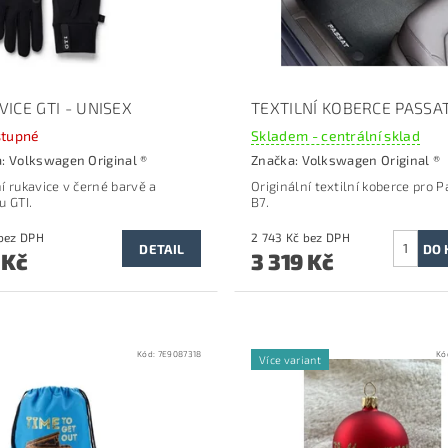
ICE GTI - UNISEX
TEXTILNÍ KOBERCE PASSA
tupné
Skladem - centrální sklad
a:
Volkswagen Original ®
Značka:
Volkswagen Original ®
í rukavice v černé barvě a
Originální textilní koberce p
ro P
u GTI.
B7.
751 Kč bez DPH
2 743 Kč bez DPH
DETAIL
 Kč
3 319 Kč
Kód:
7E9087318
Kó
Více variant