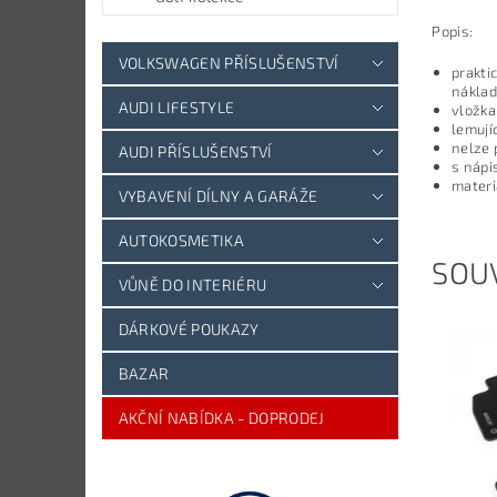
Popis:
VOLKSWAGEN PŘÍSLUŠENSTVÍ
prakti
nákla
AUDI LIFESTYLE
vložka
lemují
nelze 
AUDI PŘÍSLUŠENSTVÍ
s nápi
materi
VYBAVENÍ DÍLNY A GARÁŽE
AUTOKOSMETIKA
SOUV
VŮNĚ DO INTERIÉRU
DÁRKOVÉ POUKAZY
BAZAR
AKČNÍ NABÍDKA - DOPRODEJ