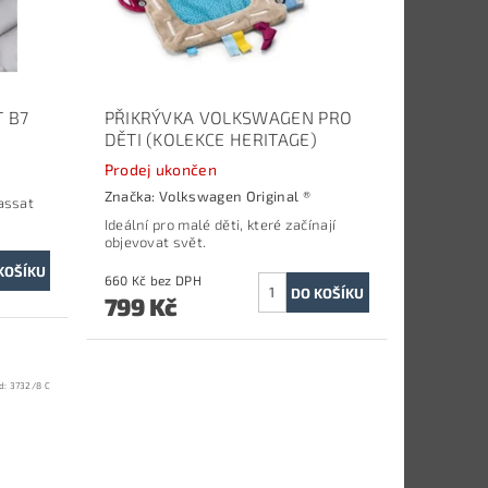
T B7
PŘIKRÝVKA VOLKSWAGEN PRO
DĚTI (KOLEKCE HERITAGE)
Prodej ukončen
Značka:
Volkswagen Original ®
assat
Ideální pro malé děti, které začínají
objevovat svět.
660 Kč bez DPH
799 Kč
d:
3732/8 C