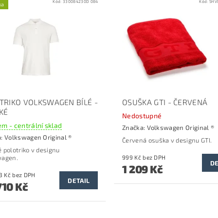
Kód:
330084230D 084
Kód:
5HV
ka
TRIKO VOLKSWAGEN BÍLÉ -
OSUŠKA GTI - ČERVENÁ
KÉ
Nedostupné
m - centrální sklad
Značka:
Volkswagen Original ®
a:
Volkswagen Original ®
Červená osuška v designu GTI.
 polotriko v designu
wagen.
999 Kč bez DPH
DE
1 209 Kč
od 1 413 Kč bez DPH
DETAIL
710 Kč