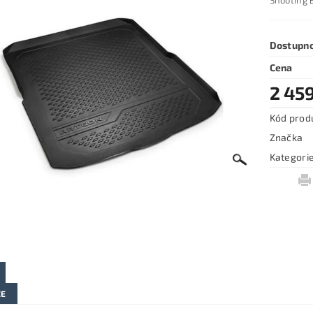
Shooting 
Dostupn
Cena
2 459
Kód prod
Značka
Kategori
ZE