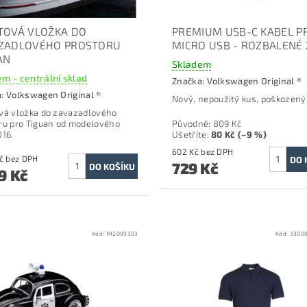
TOVÁ VLOŽKA DO
PREMIUM USB-C KABEL P
ZADLOVÉHO PROSTORU
MICRO USB - ROZBALENÉ 
AN
Skladem
m - centrální sklad
Značka:
Volkswagen Original ®
a:
Volkswagen Original ®
Nový, nepoužitý kus, poškozený
vá vložka do zavazadlového
ru pro Tiguan o
d modelového
Původně:
809 Kč
016.
Ušetříte
:
80 Kč (–9 %)
602 Kč bez DPH
1 272 Kč bez DPH
729 Kč
9 Kč
Kód:
1H2099303
Kód:
3300