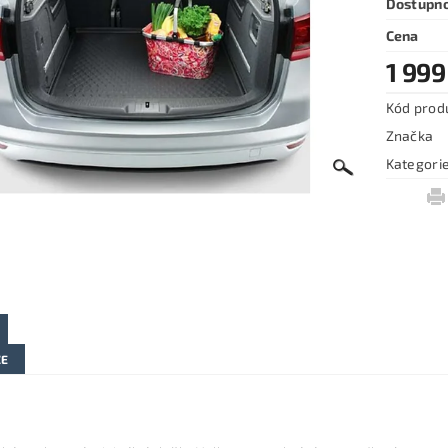
Dostupn
Cena
1 999
Kód prod
Značka
Kategori
ZE