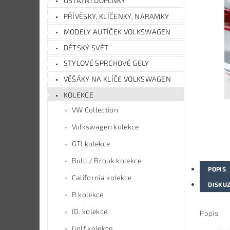
OSTATNÍ DOPLŇKY
PŘÍVĚSKY, KLÍČENKY, NÁRAMKY
MODELY AUTÍČEK VOLKSWAGEN
DĚTSKÝ SVĚT
STYLOVÉ SPRCHOVÉ GELY
VĚŠÁKY NA KLÍČE VOLKSWAGEN
KOLEKCE
VW Collection
Volkswagen kolekce
GTI kolekce
Bulli / Brouk kolekce
POPIS
California kolekce
DISKU
R kolekce
ID. kolekce
Popis:
Golf kolekce