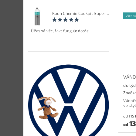
Koch Chemie Cockpit Super Pflege - ošetření vnitřních plastů, objem: 1 L
Více v
|
+ Úžasná věc, fakt funguje dobře
VÁNO
do tý
Značk
Vánočn
ve sty
13
od