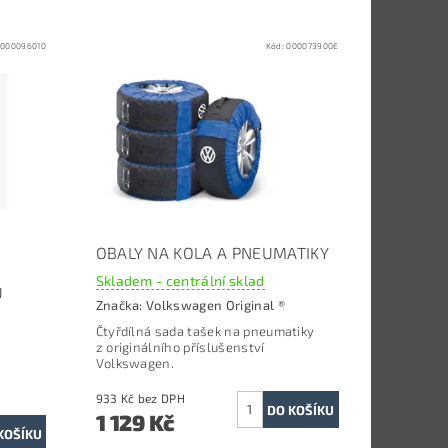
:
000096010
Kód:
000073900E
OBALY NA KOLA A PNEUMATIKY
Skladem - centrální sklad
U
Značka:
Volkswagen Original ®
Čtyřdílná sada tašek na pneumatiky
z originálního příslušenství
Volkswagen.
933 Kč bez DPH
1 129 Kč