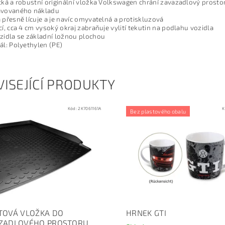
cká a robustní originální vložka Volkswagen chrání zavazadlový prosto
avovaného nákladu
 přesně lícuje a je navíc omyvatelná a protiskluzová
cí, cca 4 cm vysoký okraj zabraňuje vylití tekutin na podlahu vozidla
zidla se základní ložnou plochou
ál: Polyethylen (PE)
ISEJÍCÍ PRODUKTY
Kód:
2K7061161A
K
Bez plastového obalu
TOVÁ VLOŽKA DO
HRNEK GTI
ZADLOVÉHO PROSTORU