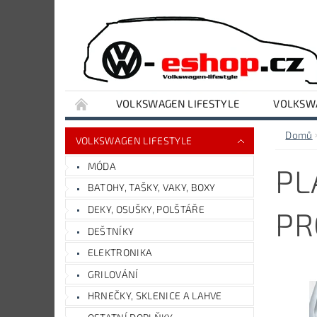
VOLKSWAGEN LIFESTYLE
VOLKSWA
VYBAVENÍ DÍLNY A GARÁŽE
AUDI LIFESTY
Domů
VOLKSWAGEN LIFESTYLE
MÓDA
PL
BATOHY, TAŠKY, VAKY, BOXY
DEKY, OSUŠKY, POLŠTÁŘE
PR
DEŠTNÍKY
ELEKTRONIKA
GRILOVÁNÍ
HRNEČKY, SKLENICE A LAHVE