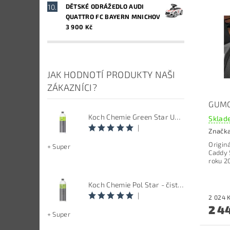
DĚTSKÉ ODRÁŽEDLO AUDI
QUATTRO FC BAYERN MNICHOV
3 900 Kč
JAK HODNOTÍ PRODUKTY NAŠI
ZÁKAZNÍCI?
GUMO
Koch Chemie Green Star Univerzal - Univerzální čistič
Sklade
|
Značk
Origin
+ Super
Caddy 
roku 2
Koch Chemie Pol Star - čistič kůže, textilu a alcantary, objem 1 L
|
2 4
+ Super