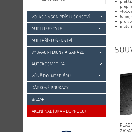
prakti
přepr
vložka
lemují
VOLKSWAGEN PŘÍSLUŠENSTVÍ
pro vo
materi
AUDI LIFESTYLE
AUDI PŘÍSLUŠENSTVÍ
SOUV
VYBAVENÍ DÍLNY A GARÁŽE
AUTOKOSMETIKA
VŮNĚ DO INTERIÉRU
DÁRKOVÉ POUKAZY
BAZAR
AKČNÍ NABÍDKA - DOPRODEJ
PLAS
ZAVA