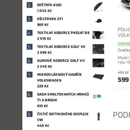
DEŠTNÍK AUDI
1 045 Kč
KŠILTOVKA GTI
869 Kč
POLI
TEXTILNÍ KOBERCE PASSAT B8
VOLK
2 919 Kč
Sklade
TEXTILNÍ KOBERCE GOLF VII
Značk
2 999 Kč
Model 
GUMOVÉ KOBERCE GOLF VII
roku 1
2 549 Kč
MIKROVLÁKNOVÝ HADŘÍK
599
VOLKSWAGEN
229 Kč
SADA SMALTOVANÝCH HRNKŮ
T1 A BROUK
619 Kč
POD
ČISTIČ DOTYKOVÉHO DISPLEJE
VW
449 Kč