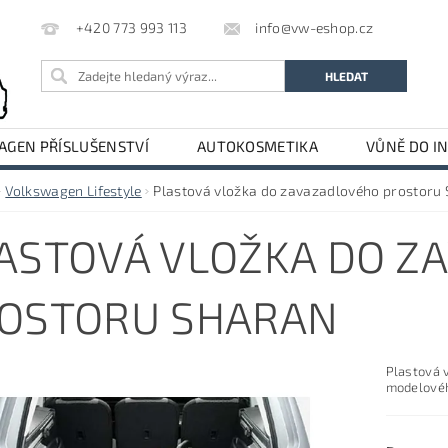
info@vw-eshop.cz
+420 773 993 113
GEN PŘÍSLUŠENSTVÍ
AUTOKOSMETIKA
VŮNĚ DO I
LE
AUDI PŘÍSLUŠENSTVÍ
Volkswagen Lifestyle
Plastová vložka do zavazadlového prostoru
ASTOVÁ VLOŽKA DO Z
OSTORU SHARAN
Plastová 
modelovéh