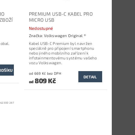
RO
PREMIUM USB-C KABEL PRO
ZBOŽÍ
MICRO USB
Nedostupné
Značka:
Volkswagen Original ®
 obal.
Kabel USB-C Premium byl navržen
speciálně pro připojení smartphonu
nebo jiného mobilního zařízení k
infotainmentovému systému vašeho
vozu Volkswagen.
od 669 Kč bez DPH
DETAIL
809 Kč
od
84230D 287