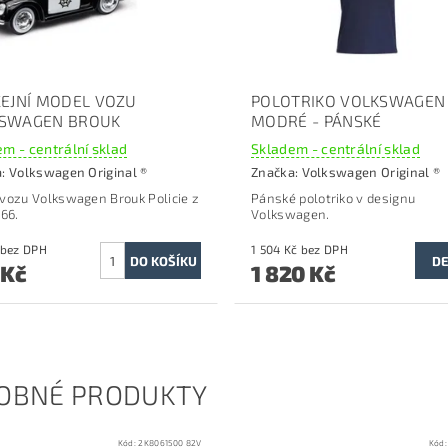
CEJNÍ MODEL VOZU
POLOTRIKO VOLKSWAGEN
SWAGEN BROUK
MODRÉ - PÁNSKÉ
m - centrální sklad
Skladem - centrální sklad
a:
Volkswagen Original ®
Značka:
Volkswagen Original ®
vozu Volkswagen Brouk Policie z
Pánské polotriko v designu
966.
Volkswagen.
495 Kč bez DPH
1 504 Kč bez DPH
DE
 Kč
1 820 Kč
OBNÉ PRODUKTY
Kód:
2K8061500 82V
Kód