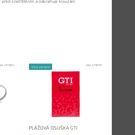
r před znečištěním a zabraňuje klouzání
ód:
GTITA01
Kód:
GTIBT01
Více variant
PLÁŽOVÁ OSUŠKA GTI