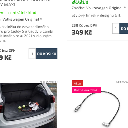
Skladem
Y MAXI
Značka:
Volkswagen Original ®
m - centrální sklad
Stylový hrnek v designu GTI.
a:
Volkswagen Original ®
288 Kč bez DPH
vá vložka do zavazadlového
349 Kč
ru p
ro Caddy 5 a Caddy 5 Combi
elového roku 2021 s dlouhým
em.
2 611 Kč bez DPH
9 Kč
Kód:
5NA061161
Kód:
000
Akce
Rozbalené zboží