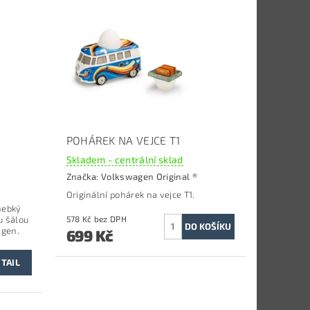
POHÁREK NA VEJCE T1
Skladem - centrální sklad
Značka:
Volkswagen Original ®
Originální pohárek na vejce T1.
hebký
u šálou
578 Kč bez DPH
agen.
699 Kč
TAIL