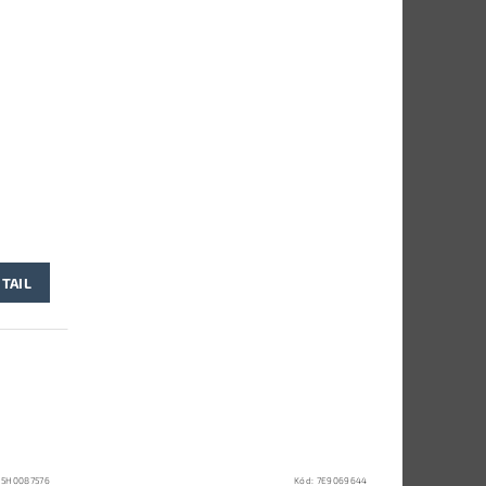
TAIL
:
5H0087576
Kód:
7E9069644