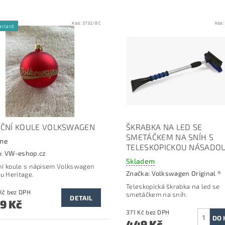
Kód:
3732/8 C
Kód
ariant
ČNÍ KOULE VOLKSWAGEN
ŠKRABKA NA LED SE
SMETÁČKEM NA SNÍH S
dne
TELESKOPICKOU NÁSADO
a:
VW-eshop.cz
Skladem
í koule s nápisem Volkswagen
Značka:
Volkswagen Original ®
lu Heritage.
Teleskopická škrabka na led se
od 115 Kč bez DPH
smetáčkem na sníh.
DETAIL
9 Kč
371 Kč bez DPH
449 Kč