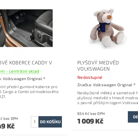
VÉ KOBERCE CADDY V
PLYŠOVÝ MEDVĚD
VOLKSWAGEN
m - centrální sklad
Nedostupné
a:
Volkswagen Original ®
Značka:
Volkswagen Original ®
ální přední gumové koberce pro
5 Cargo a Combi od modelového
Neobyčejně měkký a sametově 
021.
plyšový medvěd s tmavě modro
s pevně přišitým logem Volksw
834 Kč bez DPH
DE
2 024 Kč bez DPH
1 009 Kč
49 Kč