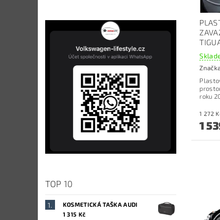
PLAS
ZAVA
TIGU
Sklade
Značk
Plasto
prosto
roku 2
1 53
TOP 10
KOSMETICKÁ TAŠKA AUDI
1 315 Kč