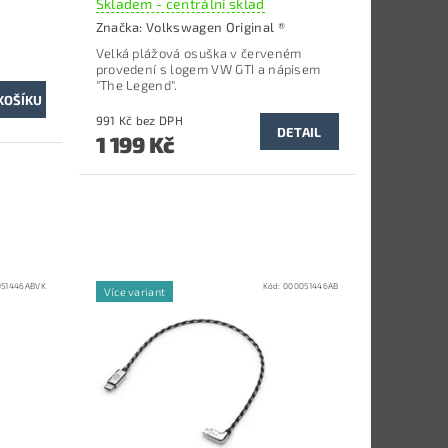
Skladem - centrální sklad
Značka:
Volkswagen Original ®
Velká plážová osuška v červeném
provedení s logem VW GTI a nápisem
"The Legend".
991 Kč bez DPH
DETAIL
1 199 Kč
051446ABVK
Kód:
000051446AB
Více variant