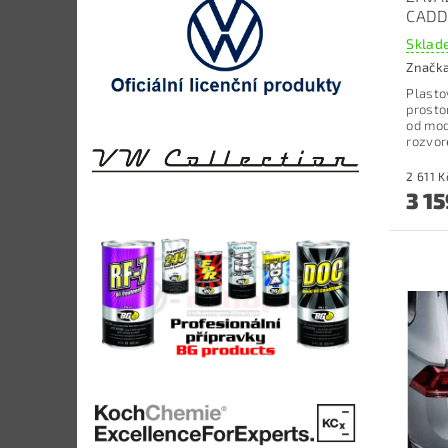
CADD
Sklade
Značk
Plasto
prosto
od mod
rozvor
3 15