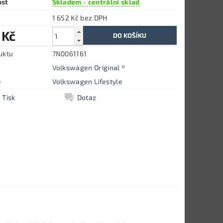
ost
Skladem - centrální sklad
1 652 Kč bez DPH
 Kč
uktu
7N0061161
Volkswagen Original ®
e
Volkswagen Lifestyle
Tisk
Dotaz