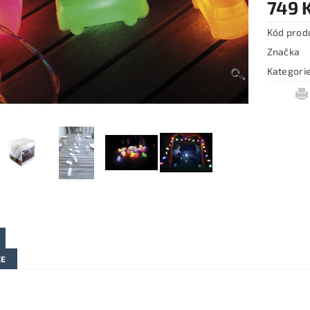
749 
Kód prod
Značka
Kategori
ZE