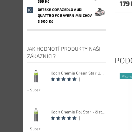
599 Kč
179
DĚTSKÉ ODRÁŽEDLO AUDI
QUATTRO FC BAYERN MNICHOV
3 900 Kč
JAK HODNOTÍ PRODUKTY NAŠI
ZÁKAZNÍCI?
POD
Koch Chemie Green Star Univerzal - Univerzální čistič
Více v
|
+ Super
Koch Chemie Pol Star - čistič kůže, textilu a alcantary, objem 1 L
|
+ Super