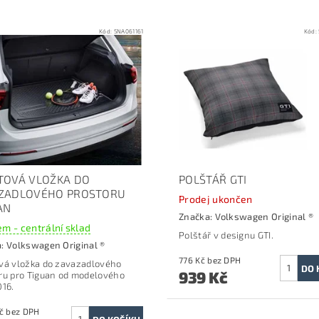
Kód:
5NA061161
Kód:
TOVÁ VLOŽKA DO
POLŠTÁŘ GTI
ZADLOVÉHO PROSTORU
Prodej ukončen
AN
Značka:
Volkswagen Original ®
m - centrální sklad
Polštář v designu GTI.
a:
Volkswagen Original ®
776 Kč bez DPH
vá vložka do zavazadlového
939 Kč
ru pro Tiguan o
d modelového
016.
1 272 Kč bez DPH