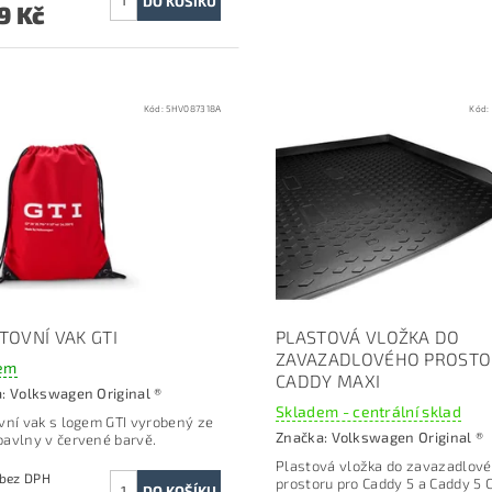
9 Kč
Kód:
5HV087318A
Kód:
TOVNÍ VAK GTI
PLASTOVÁ VLOŽKA DO
ZAVAZADLOVÉHO PROST
em
CADDY MAXI
a:
Volkswagen Original ®
Skladem - centrální sklad
vní vak s logem GTI vyrobený ze
Značka:
Volkswagen Original ®
avlny v červené barvě.
Plastová vložka do zavazadlov
148 Kč bez DPH
prostoru p
ro Caddy 5 a Caddy 5 