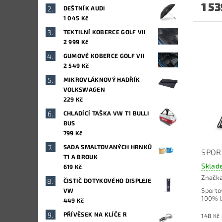
1 53
DEŠTNÍK AUDI
1 045 Kč
TEXTILNÍ KOBERCE GOLF VII
2 999 Kč
GUMOVÉ KOBERCE GOLF VII
2 549 Kč
MIKROVLÁKNOVÝ HADŘÍK
VOLKSWAGEN
229 Kč
CHLADÍCÍ TAŠKA VW T1 BULLI
BUS
799 Kč
SADA SMALTOVANÝCH HRNKŮ
SPOR
T1 A BROUK
Sklad
619 Kč
Značk
ČISTIČ DOTYKOVÉHO DISPLEJE
Sporto
VW
100% b
449 Kč
PŘÍVĚSEK NA KLÍČE R