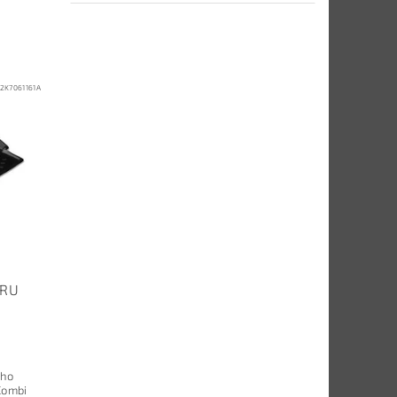
2K7061161A
ORU
ého
Combi