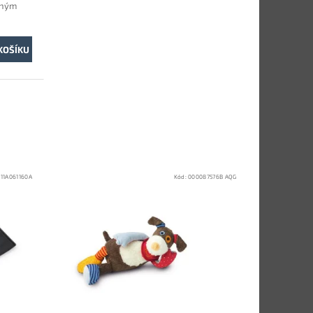
uhým
:
11A061160A
Kód:
000087576B AQG