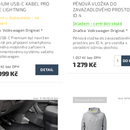
IUM USB-C KABEL PRO
PĚNOVÁ VLOŽKA DO
E LIGHTNING
ZAVAZADLOVÉHO PROST
ID.4
em u dodavatele - na
nání
Skladem - centrální sklad
a:
Volkswagen Original ®
Značka:
Volkswagen Original ®
USB-C Premium byl navržen
Pěnová vložka do zavazadlovéh
lně pro připojení smartphonu
prostoru p
ro ID.4, pro vozidla s
iného mobilního zařízení k
variabilní ložnou plochou.
ainmentovému systému vašeho
Volkswagen.
1 057 Kč bez DPH
1 279 Kč
od 908 Kč bez DPH
DETAIL
099 Kč
Kód:
7C1061502A 82V
Kód:
5H10
Omezené množství