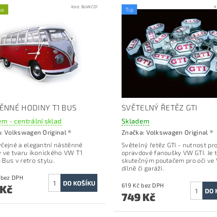
Kód:
BUWC01
K
ka
Tip
ĚNNÉ HODINY T1 BUS
SVĚTELNÝ ŘETĚZ GTI
m - centrální sklad
Skladem
a:
Volkswagen Original ®
Značka:
Volkswagen Original ®
čejné a elegantní nástěnné
Světelný řetěz GTI -
nutnost pr
 ve tvaru ikonického VW T1
opravdové fanoušky VW GTI.
Je 
Bus v retro stylu.
skutečným poutačem pro oči ve 
dílně či garáži.
660 Kč bez DPH
619 Kč bez DPH
 Kč
749 Kč