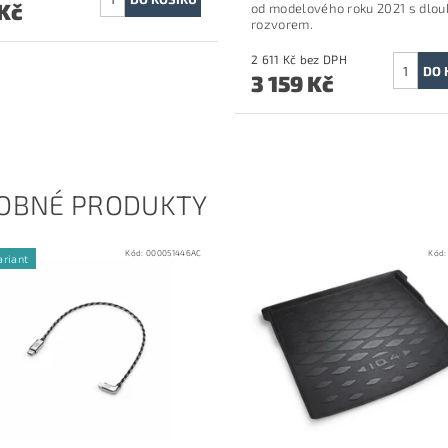
 Kč
od modelového roku 2021 s dlo
rozvorem.
2 611 Kč bez DPH
3 159 Kč
OBNÉ PRODUKTY
Kód:
000051446AC
Kód
ariant