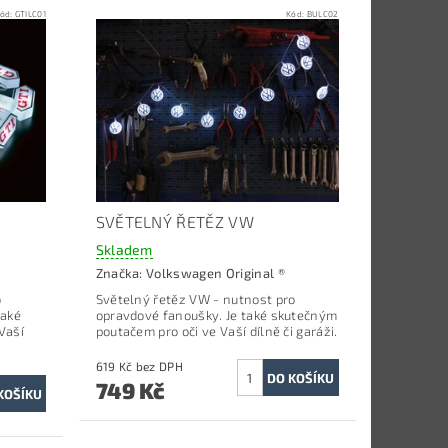
ód:
GTILC01
Kód:
BULC02
SVĚTELNÝ ŘETĚZ VW
Skladem
Značka:
Volkswagen Original ®
o
Světelný řetěz VW -
nutnost pro
také
opravdové fanoušky.
Je také skutečným
Vaší
poutačem pro oči ve Vaší dílně či garáži.
619 Kč bez DPH
749 Kč