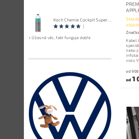
PREM
APPL
Sklad
Koch Chemie Cockpit Super Pflege - ošetření vnitřních plastů, objem: 1 L
objed
|
Značk
+ Úžasná věc, fakt funguje dobře
Kabel 
speciá
nebo j
infot
vozu 
1 
od