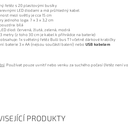
ný řetěz s 20 plastovými busíky
barevnými LED diodami a má průhledný kabel
nost mezi světly je cca 15 cm
y jednoho loga: 7 x 3 x 3,2 cm
pouzdra: bílá
LED diod: červená, žlutá, zelená, modrá
 3 metry (z toho 30 cm je kabel k přihrádce na baterie)
 obsahuje: 1x světelný řetěz Bulli bus T1 včetně dárkové krabičky
ní: baterie 3 x AA (nejsou součástí balení) nebo
USB kabelem
ění
: Používat pouze uvnitř nebo venku za suchého počasí (řetěz není v
ISEJÍCÍ PRODUKTY