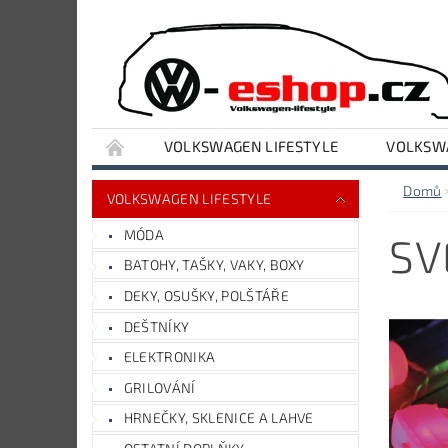
VOLKSWAGEN LIFESTYLE
VOLKSWA
VYBAVENÍ DÍLNY A GARÁŽE
AUDI LIFESTY
Domů
VOLKSWAGEN LIFESTYLE
MÓDA
SV
BATOHY, TAŠKY, VAKY, BOXY
DEKY, OSUŠKY, POLŠTÁŘE
DEŠTNÍKY
ELEKTRONIKA
GRILOVÁNÍ
HRNEČKY, SKLENICE A LAHVE