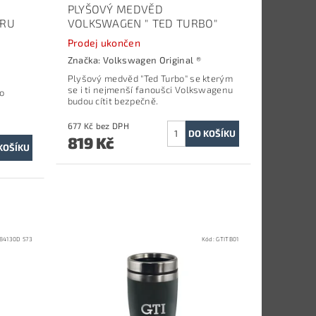
PLYŠOVÝ MEDVĚD
ORU
VOLKSWAGEN " TED TURBO"
Prodej ukončen
Značka:
Volkswagen Original ®
Plyšový medvěd "Ted Turbo" se kterým
se i ti nejmenší fanoušci Volkswagenu
o
budou cítit bezpečně.
677 Kč bez DPH
819 Kč
84130D 573
Kód:
GTITB01