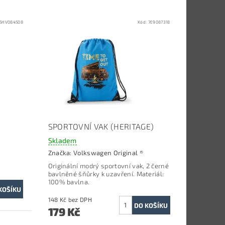
5HV084508
Kód:
7E9087318
SPORTOVNÍ VAK (HERITAGE)
Skladem
Značka:
Volkswagen Original ®
Originální modrý sportovní vak, 2 černé
bavlněné šňůrky k uzavření.
Materiál:
100% bavlna.
148 Kč bez DPH
179 Kč