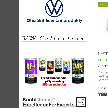
Novin
NÁST
Sklade
Značk
Neoby
hodiny
Samba 
799