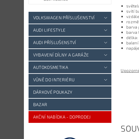
světel
svítí 
vzdále
VOLKSWAGEN PŘÍSLUŠENSTVÍ
rozměr
barva 
AUDI LIFESTYLE
barva 
délka:
AUDI PŘÍSLUŠENSTVÍ
balení
napáje
VYBAVENÍ DÍLNY A GARÁŽE
AUTOKOSMETIKA
Upozorn
VŮNĚ DO INTERIÉRU
DÁRKOVÉ POUKAZY
BAZAR
AKČNÍ NABÍDKA - DOPRODEJ
SOUV