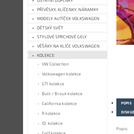
OSTATNÍ DOPLŇKY
PŘÍVĚSKY, KLÍČENKY, NÁRAMKY
MODELY AUTÍČEK VOLKSWAGEN
DĚTSKÝ SVĚT
STYLOVÉ SPRCHOVÉ GELY
VĚŠÁKY NA KLÍČE VOLKSWAGEN
KOLEKCE
VW Collection
Volkswagen kolekce
GTI kolekce
Bulli / Brouk kolekce
POPIS
California kolekce
DISKU
R kolekce
ID. kolekce
Popis:
Golf kolekce