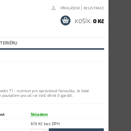
|
PŘIHLÁŠENÍ
REGISTRACE
KOŠÍK:
0 Kč
NTERIÉRU
řetěz T1 -
nutnost pro opravdové fanoušky.
Je také
poutačem pro oči ve Vaší dílně či garáži.
ost
Skladem
619 Kč bez DPH