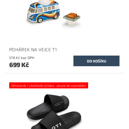
POHÁREK NA VEJCE T1
578 Kč bez DPH
699 Kč
Omezená / ukončená výroba - pouze do vyprodání