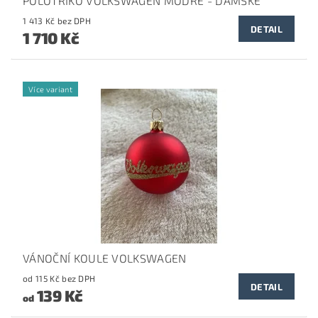
POLOTRIKO VOLKSWAGEN MODRÉ - DÁMSKÉ
1 413 Kč bez DPH
DETAIL
1 710 Kč
Více variant
VÁNOČNÍ KOULE VOLKSWAGEN
od 115 Kč bez DPH
DETAIL
139 Kč
od