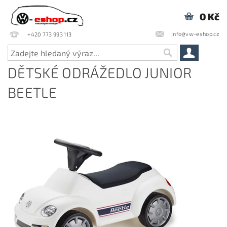
0 Kč
info@vw-eshop.cz
+420 773 993 113
DĚTSKÉ ODRÁŽEDLO JUNIOR
BEETLE