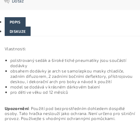
Dotaz
POPIS
DISKUZE
Vlastnosti:
polstrovaný sedák a široké tiché pneumatiky jsou součástí
dodávky
obsahem dodávky je arch se samolepkou masky chladiče,
zadním difuzorem, 2 zadními bočními deflektory, přístrojovou
deskou, i dekorační arch pro boky a návod k použití
model se dodává v krásném dárkovém balení
pro děti ve věku od 12 měsíců
Upozornění
: Použití pod bezprostředním dohledem dospělé
osoby. Tato hračka neslouží jako ochrana. Není určeno pro silniční
provoz. Používejte s vhodnými ochrannými pomůckami.