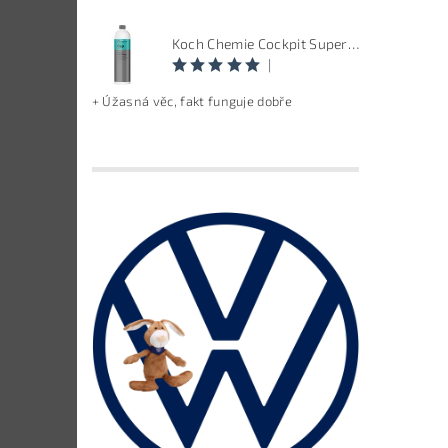
Koch Chemie Cockpit Super Pflege - ošetření vnitřních plastů, objem: 1 L
|
+ Úžasná věc, fakt funguje dobře