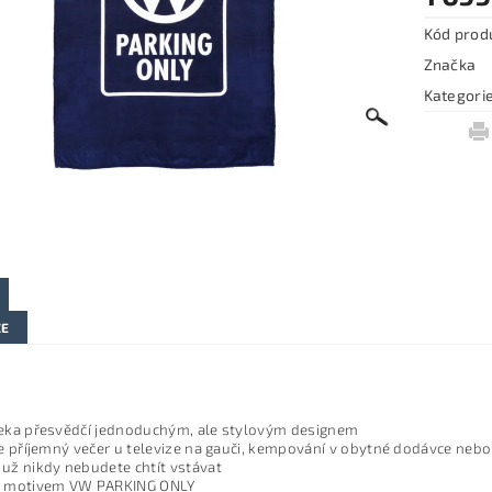
Kód prod
Značka
Kategori
ZE
eka přesvědčí jednoduchým, ale stylovým designem
je příjemný večer u televize na gauči, kempování v obytné dodávce neb
už nikdy nebudete chtít vstávat
s motivem VW PARKING ONLY