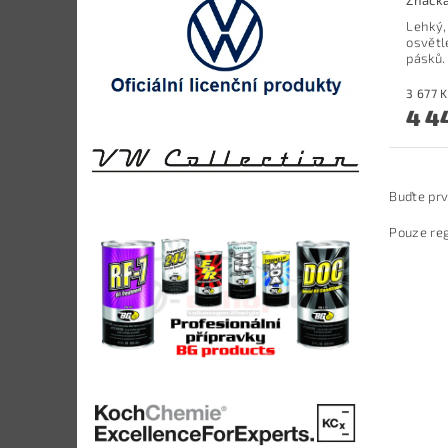
Značk
Lehký,
osvětl
pásků.
4 4
Buďte prv
Pouze reg