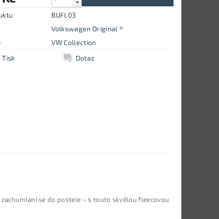
uktu
BUFL03
Volkswagen Original ®
e
VW Collection
Tisk
Dotaz
o zachumlaní se do postele – s touto skvělou fleecovou