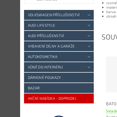
r
ozměr
materi
barva
VOLKSWAGEN PŘÍSLUŠENSTVÍ
obsah 
AUDI LIFESTYLE
SOUV
AUDI PŘÍSLUŠENSTVÍ
VYBAVENÍ DÍLNY A GARÁŽE
AUTOKOSMETIKA
VŮNĚ DO INTERIÉRU
DÁRKOVÉ POUKAZY
BAZAR
AKČNÍ NABÍDKA - DOPRODEJ
BATO
Sklade