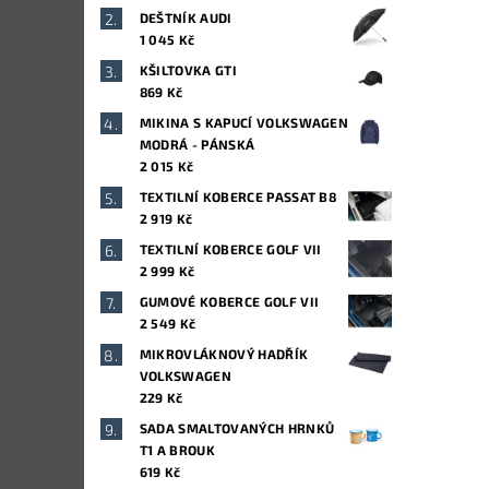
DEŠTNÍK AUDI
1 045 Kč
KŠILTOVKA GTI
869 Kč
MIKINA S KAPUCÍ VOLKSWAGEN
MODRÁ - PÁNSKÁ
2 015 Kč
TEXTILNÍ KOBERCE PASSAT B8
2 919 Kč
TEXTILNÍ KOBERCE GOLF VII
2 999 Kč
GUMOVÉ KOBERCE GOLF VII
2 549 Kč
MIKROVLÁKNOVÝ HADŘÍK
VOLKSWAGEN
229 Kč
SADA SMALTOVANÝCH HRNKŮ
T1 A BROUK
619 Kč