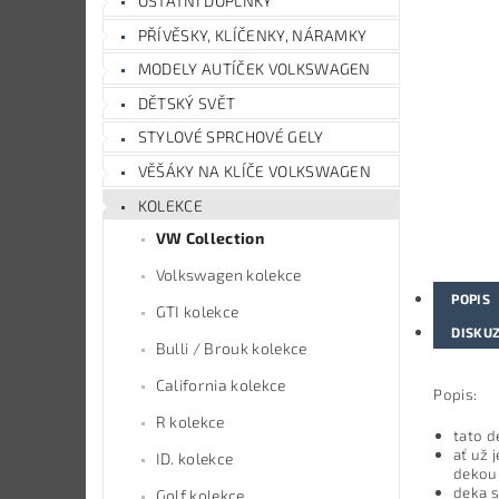
OSTATNÍ DOPLŇKY
PŘÍVĚSKY, KLÍČENKY, NÁRAMKY
MODELY AUTÍČEK VOLKSWAGEN
DĚTSKÝ SVĚT
STYLOVÉ SPRCHOVÉ GELY
VĚŠÁKY NA KLÍČE VOLKSWAGEN
KOLEKCE
VW Collection
Volkswagen kolekce
POPIS
GTI kolekce
DISKU
Bulli / Brouk kolekce
California kolekce
Popis:
R kolekce
tato d
ať už 
ID. kolekce
dekou 
deka 
Golf kolekce