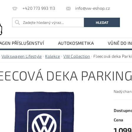
info@vw-eshop.cz
+420 773 993 113
GEN PŘÍSLUŠENSTVÍ
AUTOKOSMETIKA
VŮNĚ DO I
LE
AUDI PŘÍSLUŠENSTVÍ
Volkswagen Lifestyle
Kolekce
VW Collection
Fleecová deka Park
EECOVÁ DEKA PARKING
Nadýchaná
Dostupn
Cena
1 099