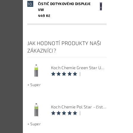
ČISTIČ DOTYKOVÉHO DISPLEJE
VW
449 Kč
JAK HODNOTÍ PRODUKTY NAŠI
ZÁKAZNÍCI?
Koch Chemie Green Star Univerzal - Univerzální čistič
|
+ Super
Koch Chemie Pol Star - čistič kůže, textilu a alcantary, objem 1 L
|
+ Super