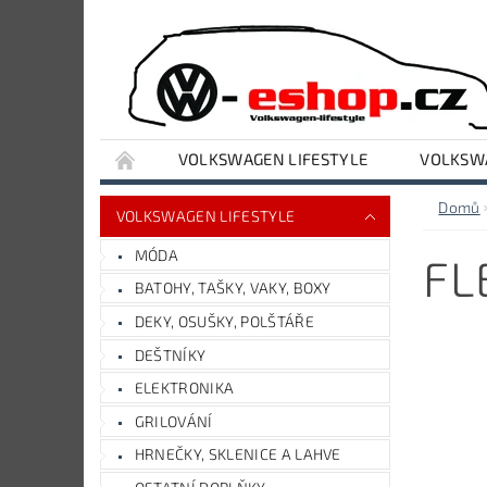
VOLKSWAGEN LIFESTYLE
VOLKSWA
VYBAVENÍ DÍLNY A GARÁŽE
AUDI LIFESTY
Domů
VOLKSWAGEN LIFESTYLE
MÓDA
FL
BATOHY, TAŠKY, VAKY, BOXY
DEKY, OSUŠKY, POLŠTÁŘE
DEŠTNÍKY
ELEKTRONIKA
GRILOVÁNÍ
HRNEČKY, SKLENICE A LAHVE