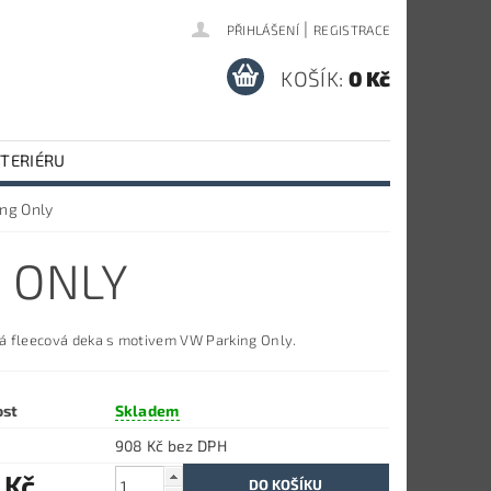
|
PŘIHLÁŠENÍ
REGISTRACE
KOŠÍK:
0 Kč
NTERIÉRU
ing Only
 ONLY
 fleecová deka s motivem VW Parking Only.
ost
Skladem
908 Kč bez DPH
 Kč