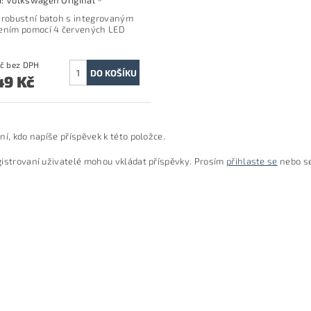
a:
Volkswagen Original ®
 robustní batoh s integrovaným
ením pomocí 4 červených LED
3 677 Kč bez DPH
49 Kč
ní, kdo napíše příspěvek k této položce.
istrovaní uživatelé mohou vkládat příspěvky. Prosím
přihlaste se
nebo s