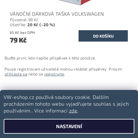
VÁNOČNÍ DÁRKOVÁ TAŠKA VOLKSWAGEN
Původně:
99 Kč
Ušetříte
:
20 Kč (–20 %)
65 Kč bez DPH
79 Kč
Buďte první, kdo napíše příspěvek k této položce.
Pouze registrovaní uživatelé mohou vkládat příspěvky. Prosím
přihlaste se
nebo se
registrujte
.
VW-eshop.cz používá soubory cookie. Dalším
procházením tohoto webu vyjadřujete souhlas s jejich
používáním.. Více informací
zde
.
Volkswagen-lifestyle.cz
NASTAVENÍ
2026 ©
VW-eshop.cz
, všechna práva vyhrazena