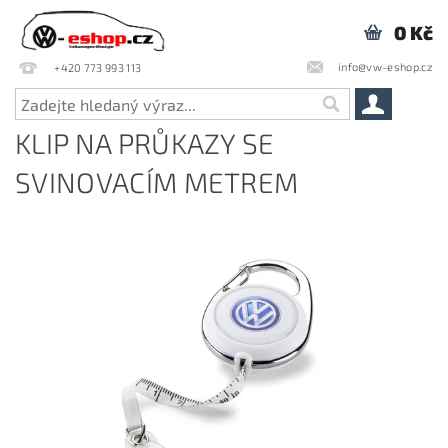
0 Kč
info@vw-eshop.cz
+420 773 993 113
KLIP NA PRŮKAZY SE
SVINOVACÍM METREM