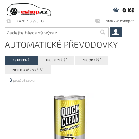
0 Kč
info@vw-eshop.cz
+420 773 993 113
AUTOMATICKÉ PŘEVODOVKY
ABECEDNĚ
NEJLEVNĚJŠÍ
NEJDRAŽŠÍ
NEJPRODÁVANĚJŠÍ
3
položek celkem