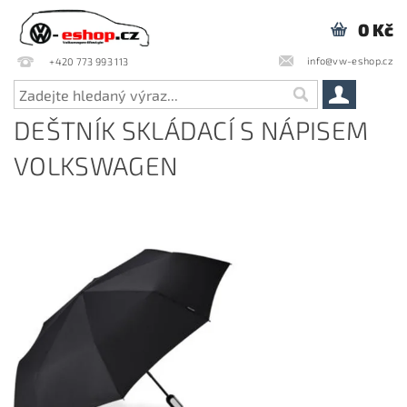
0 Kč
info@vw-eshop.cz
+420 773 993 113
DEŠTNÍK SKLÁDACÍ S NÁPISEM
VOLKSWAGEN