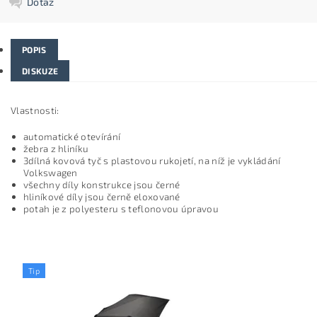
Dotaz
POPIS
DISKUZE
Vlastnosti:
automatické otevírání
žebra z hliníku
3dílná kovová tyč s plastovou rukojetí, na níž je vykládání
Volkswagen
všechny díly konstrukce jsou černé
hliníkové díly jsou černě eloxované
potah je z polyesteru s teflonovou úpravou
Tip