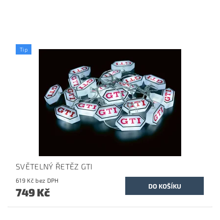
Tip
SVĚTELNÝ ŘETĚZ GTI
619 Kč bez DPH
749 Kč