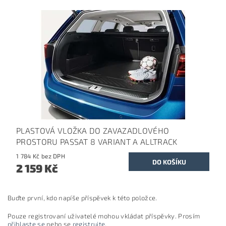
PLASTOVÁ VLOŽKA DO ZAVAZADLOVÉHO
PROSTORU PASSAT 8 VARIANT A ALLTRACK
1 784 Kč bez DPH
2 159 Kč
Buďte první, kdo napíše příspěvek k této položce.
Pouze registrovaní uživatelé mohou vkládat příspěvky. Prosím
přihlaste se
nebo se
registrujte
.