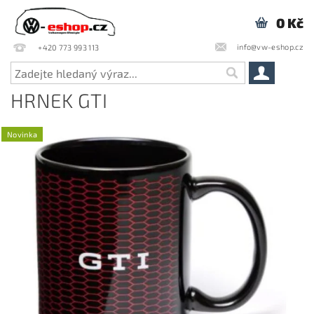
0 Kč
info@vw-eshop.cz
+420 773 993 113
HRNEK GTI
Novinka