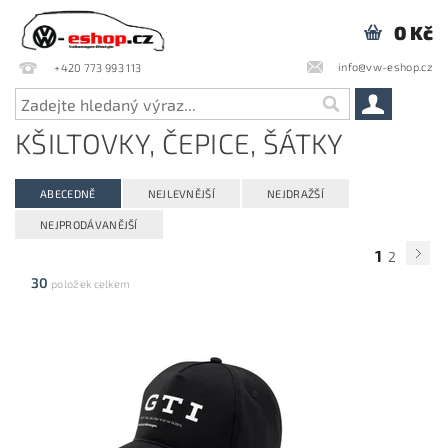
0 Kč
info@vw-eshop.cz
+420 773 993 113
KŠILTOVKY, ČEPICE, ŠÁTKY
ABECEDNĚ
NEJLEVNĚJŠÍ
NEJDRAŽŠÍ
NEJPRODÁVANĚJŠÍ
1
2
30
položek celkem