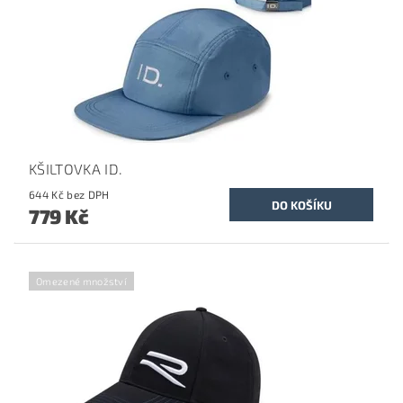
KŠILTOVKA ID.
644 Kč bez DPH
779 Kč
Omezené množství