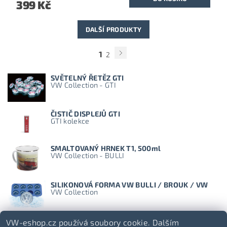
399 Kč
DALŠÍ PRODUKTY
1
2
SVĚTELNÝ ŘETĚZ GTI
VW Collection - GTI
ČISTIČ DISPLEJŮ GTI
GTI kolekce
SMALTOVANÝ HRNEK T1, 500ml
VW Collection - BULLI
SILIKONOVÁ FORMA VW BULLI / BROUK / VW
VW Collection
VW-eshop.cz používá soubory cookie. Dalším