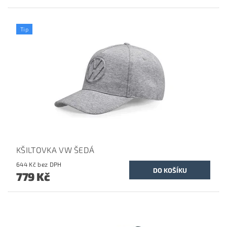
Tip
KŠILTOVKA VW ŠEDÁ
644 Kč bez DPH
779 Kč