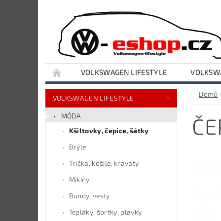
VOLKSWAGEN LIFESTYLE
VOLKSWA
VYBAVENÍ DÍLNY A GARÁŽE
AUDI LIFESTY
Domů
VOLKSWAGEN LIFESTYLE
MÓDA
ČE
Kšiltovky, čepice, šátky
Brýle
Trička, košile, kravaty
Mikiny
Bundy, vesty
Tepláky, šortky, plavky