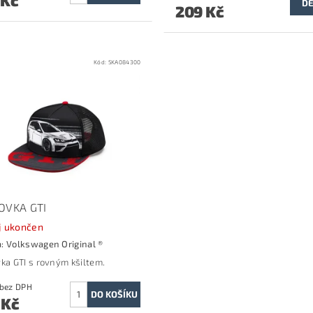
 Kč
DE
209 Kč
Kód:
5KA084300
TOVKA GTI
j ukončen
a:
Volkswagen Original ®
vka GTI s rovným kšiltem.
619 Kč bez DPH
 Kč