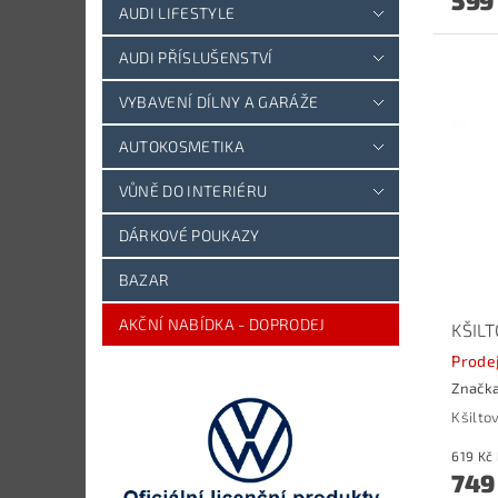
599
AUDI LIFESTYLE
AUDI PŘÍSLUŠENSTVÍ
VYBAVENÍ DÍLNY A GARÁŽE
AUTOKOSMETIKA
VŮNĚ DO INTERIÉRU
DÁRKOVÉ POUKAZY
BAZAR
AKČNÍ NABÍDKA - DOPRODEJ
KŠIL
Prode
Značk
Kšilto
749