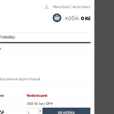
|
PŘIHLÁŠENÍ
REGISTRACE
KOŠÍK:
0 Kč
NTERIÉRU
k
rá pletená čepice Klassik.
ost
Nedostupné
388 Kč bez DPH
Kč