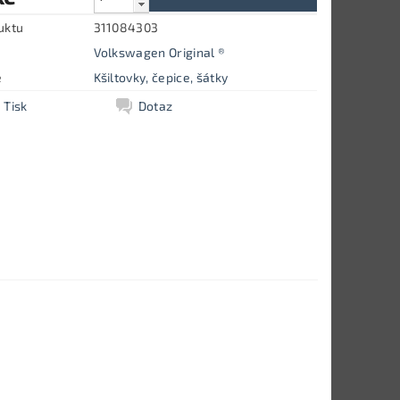
uktu
311084303
Volkswagen Original ®
e
Kšiltovky, čepice, šátky
Tisk
Dotaz