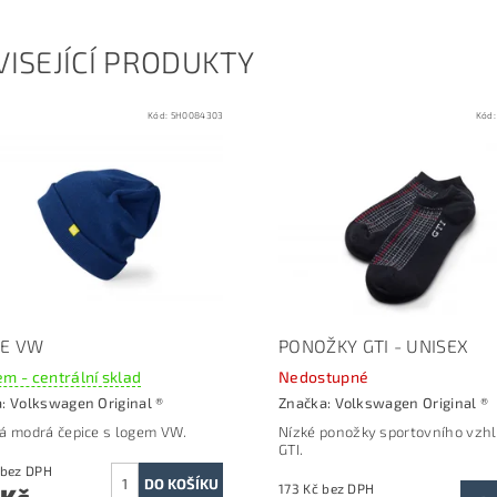
ISEJÍCÍ PRODUKTY
Kód:
5H0084303
Kód
CE VW
PONOŽKY GTI - UNISEX
m - centrální sklad
Nedostupné
a:
Volkswagen Original ®
Značka:
Volkswagen Original ®
á modrá čepice s logem VW.
Nízké ponožky sportovního vzh
GTI.
495 Kč bez DPH
173 Kč bez DPH