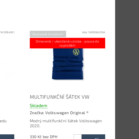
:
1H2084361
Kód:
5H0084303A
Omezené množství
Omezená / ukončená výroba - pouze do
vyprodání
MULTIFUNKČNÍ ŠÁTEK VW
Skladem
Značka:
Volkswagen Original ®
ledu
Modrý multifunkční šátek Volkswagen
2020.
330 Kč bez DPH