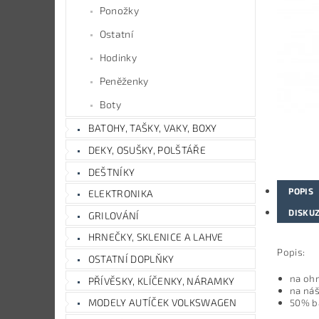
Ponožky
Ostatní
Hodinky
Peněženky
Boty
BATOHY, TAŠKY, VAKY, BOXY
DEKY, OSUŠKY, POLŠTÁŘE
DEŠTNÍKY
POPIS
ELEKTRONIKA
DISKU
GRILOVÁNÍ
HRNEČKY, SKLENICE A LAHVE
Popis:
OSTATNÍ DOPLŇKY
na ohr
PŘÍVĚSKY, KLÍČENKY, NÁRAMKY
na náš
MODELY AUTÍČEK VOLKSWAGEN
50% b