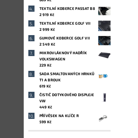
TEXTILNÍ KOBERCE PASSAT B8
2 919 Kč
TEXTILNÍ KOBERCE GOLF VII
2 999 Kč
GUMOVÉ KOBERCE GOLF VII
2 549 Kč
MIKROVLÁKNOVÝ HADŘÍK
VOLKSWAGEN
229 Kč
SADA SMALTOVANÝCH HRNKŮ
T1 A BROUK
619 Kč
ČISTIČ DOTYKOVÉHO DISPLEJE
VW
449 Kč
PŘÍVĚSEK NA KLÍČE R
599 Kč