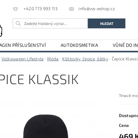
info@vw-eshop.cz
+420 773 993 113
GEN PŘÍSLUŠENSTVÍ
AUTOKOSMETIKA
VŮNĚ DO I
LE
AUDI PŘÍSLUŠENSTVÍ
Volkswagen Lifestyle
Móda
Kšiltovky, čepice, šátky
Čepice Klassi
PICE KLASSIK
Tmavě mod
Dostupn
Cena
469 