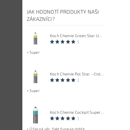
JAK HODNOTÍ PRODUKTY NAŠI
ZÁKAZNÍCI?
Koch Chemie Green Star Univerzal - Univerzální čistič
|
+ Super
Koch Chemie Pol Star - čistič kůže, textilu a alcantary, objem 1 L
|
+ Super
Koch Chemie Cockpit Super Pflege - ošetření vnitřních plastů, objem: 1 L
|
+ Úžasná věc, fakt funguje dobře