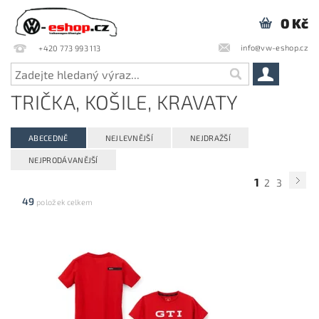
0 Kč
info@vw-eshop.cz
+420 773 993 113
TRIČKA, KOŠILE, KRAVATY
ABECEDNĚ
NEJLEVNĚJŠÍ
NEJDRAŽŠÍ
NEJPRODÁVANĚJŠÍ
1
2
3
49
položek celkem