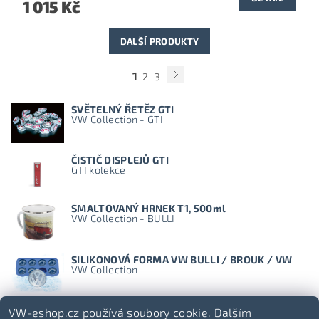
1 015 Kč
DALŠÍ PRODUKTY
1
2
3
SVĚTELNÝ ŘETĚZ GTI
VW Collection - GTI
ČISTIČ DISPLEJŮ GTI
GTI kolekce
SMALTOVANÝ HRNEK T1, 500ml
VW Collection - BULLI
SILIKONOVÁ FORMA VW BULLI / BROUK / VW
VW Collection
VW-eshop.cz používá soubory cookie. Dalším