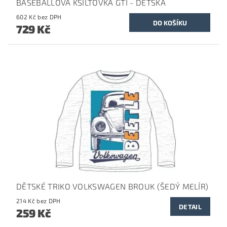
BASEBALLOVÁ KŠILTOVKA GTI - DĚTSKÁ
602 Kč bez DPH
729 Kč
DĚTSKÉ TRIKO VOLKSWAGEN BROUK (ŠEDÝ MELÍR)
214 Kč bez DPH
DETAIL
259 Kč